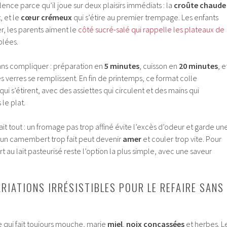
lence parce qu’il joue sur deux plaisirs immédiats : la
croûte chaude
t, et le
cœur crémeux
qui s’étire au premier trempage. Les enfants
r, les parents aiment le
côté sucré-salé qui rappelle les plateaux de
blées.
ans compliquer : préparation en
5 minutes
, cuisson en
20 minutes
, e
les verres se remplissent. En fin de printemps, ce format colle
i s’étirent, avec des assiettes qui circulent et des mains qui
 le plat.
t tout : un fromage pas trop affiné évite l’excès d’odeur et garde un
u’un camembert trop fait peut devenir
amer
et couler trop vite. Pour
 au lait pasteurisé reste l’option la plus simple, avec une saveur
ARIATIONS IRRÉSISTIBLES POUR LE REFAIRE SANS
le qui fait toujours mouche, marie
miel
,
noix concassées
et herbes. L