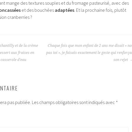
ant mange des textures souples et du fromage pasteurisé, avec des
oncassées
et des bouchées
adaptées
. Et la prochaine fois, plutôt
ion cranberries ?
 chantilly et de la crème
Chaque fois que mon enfant de 2 ans me disait « n
dessert aux fraises en
pas toi », je faisais exactement le geste qui renforça
 casserole d’eau
son rejet
NTAIRE
era pas publiée.
Les champs obligatoires sont indiqués avec
*