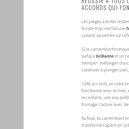
RÉUSSIR À TOUS 
ACCORDS QUI FON
Les pièges à éviter reste
éclate trop vite fait une
f
cuisson surveillée sur la 
Si le camembert manque d
surface
brillante
et un c
tremper : mélanger doucem
continuer à plonger pain
Côté accords, un cidre b
fonctionne avec le miel
les enfants, une eau péti
fromage s’adore avec des
Au final, le camembert ent
transforme l’apéro en sc