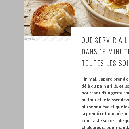
QUE SERVIR À L
Source: DR
DANS 15 MINUT
TOUTES LES SO
Fin mai, l’apéro prend d
déjà du pain grillé, et l
pourtant d’un geste to
au four et le laisser d
alu se soulève et que le
la première bouchée imp
contraste sucré-salé q
chaleureux, gourmand, 