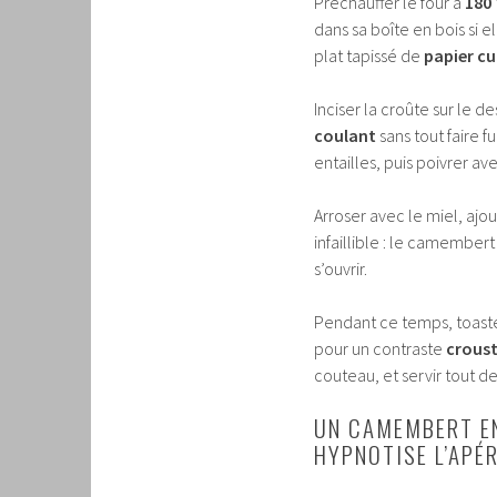
Préchauffer le four à
180 
dans sa boîte en bois si e
plat tapissé de
papier cu
Inciser la croûte sur le d
coulant
sans tout faire f
entailles, puis poivrer a
Arroser avec le miel, ajo
infaillible : le camember
s’ouvrir.
Pendant ce temps, toaster
pour un contraste
croust
couteau, et servir tout de
UN CAMEMBERT EN
HYPNOTISE L’APÉ