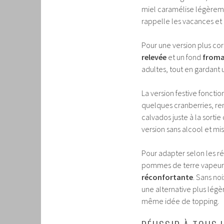
miel caramélise légèreme
rappelle les vacances et 
Pour une version plus cor
relevée
et un fond
froma
adultes, tout en gardant 
La version festive foncti
quelques cranberries, rem
calvados juste à la sorti
version sans alcool et mis
Pour adapter selon les ré
pommes de terre vapeur 
réconfortante
. Sans no
une alternative plus légè
même idée de topping.