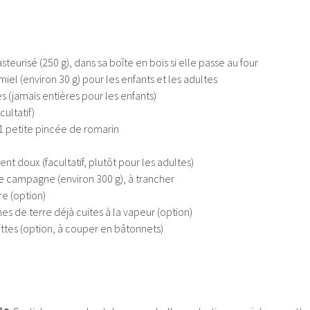
teurisé (250 g), dans sa boîte en bois si elle passe au four
miel (environ 30 g) pour les enfants et les adultes
 (jamais entières pour les enfants)
cultatif)
1 petite pincée de romarin
nt doux (facultatif, plutôt pour les adultes)
e campagne (environ 300 g), à trancher
re (option)
s de terre déjà cuites à la vapeur (option)
tes (option, à couper en bâtonnets)