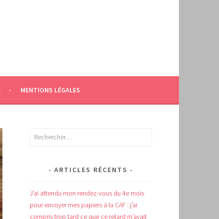
E
MENTIONS LÉGALES
Rechercher :
ARTICLES RÉCENTS
J’ai attendu mon rendez-vous du 4e mois
pour envoyer mes papiers à la CAF : j’ai
compris trop tard ce que ce retard m’avait