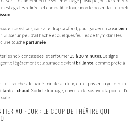
°C
. Sortir le camembert de son emballage plastique, puis le remettr
lle est agrafes retirées et compatible four, sinon le poser dans un peti
isson
.
essus en croisillons, sans aller trop profond, pour garder un cœur
bien
uir. Glisser un peu d’ail haché et quelques feuilles de thym dans les
vec une touche
parfumée
.
uter les noix concassées, et enfourner
15 à 20 minutes
. Le signe
t gonfle légèrement et la surface devient
brillante
, comme prête à
 les tranches de pain 5 minutes au four, ou les passer au grille-pain
illant
et
chaud
. Sortir le fromage, ouvrir le dessus avec la pointe d’u
 suite.
TIER AU FOUR : LE COUP DE THÉÂTRE QUI
RO