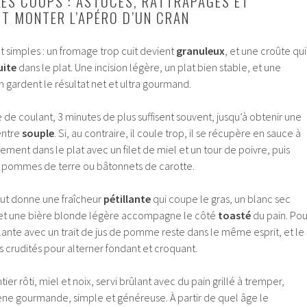
LES COUPS : ASTUCES, RATTRAPAGES ET
T MONTER L’APÉRO D’UN CRAN
nt simples : un fromage trop cuit devient
granuleux
, et une croûte qui
uite
dans le plat. Une incision légère, un plat bien stable, et une
fin gardent le résultat net et ultra gourmand.
e coulant, 3 minutes de plus suffisent souvent, jusqu’à obtenir une
entre
souple
. Si, au contraire, il coule trop, il se récupère en sauce à
ent dans le plat avec un filet de miel et un tour de poivre, puis
, pommes de terre ou bâtonnets de carotte.
rut donne une fraîcheur
pétillante
qui coupe le gras, un blanc sec
, et une bière blonde légère accompagne le côté
toasté
du pain. Pou
llante avec un trait de jus de pomme reste dans le même esprit, et le
 crudités pour alterner fondant et croquant.
ier rôti, miel et noix, servi brûlant avec du pain grillé à tremper,
ène gourmande, simple et généreuse. À partir de quel âge le