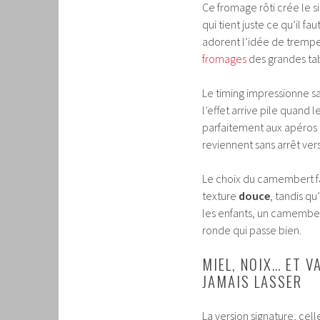
Ce fromage rôti crée le si
qui tient juste ce qu’il fau
adorent l’idée de trempe
fromages
des grandes ta
Le timing impressionne s
l’effet arrive pile quand 
parfaitement aux apéros qu
reviennent sans arrêt vers
Le choix du camembert fai
texture
douce
, tandis q
les enfants, un camembert
ronde qui passe bien.
MIEL, NOIX… ET V
JAMAIS LASSER
La version signature, cel