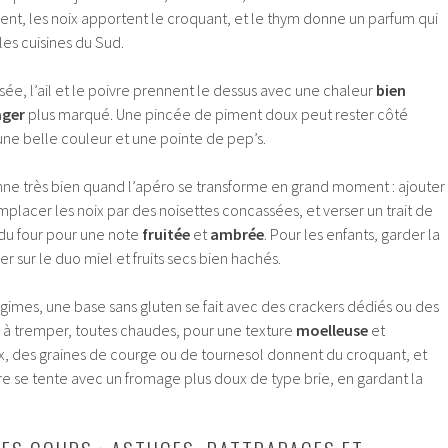
nt, les noix apportent le croquant, et le thym donne un parfum qui
les cuisines du Sud.
sée, l’ail et le poivre prennent le dessus avec une chaleur
bien
ger
plus marqué. Une pincée de piment doux peut rester côté
une belle couleur et une pointe de pep’s.
onne très bien quand l’apéro se transforme en grand moment : ajouter
placer les noix par des noisettes concassées, et verser un trait de
e du four pour une note
fruitée
et
ambrée
. Pour les enfants, garder la
er sur le duo miel et fruits secs bien hachés.
gimes, une base sans gluten se fait avec des crackers dédiés ou des
à tremper, toutes chaudes, pour une texture
moelleuse
et
ix, des graines de courge ou de tournesol donnent du croquant, et
re se tente avec un fromage plus doux de type brie, en gardant la