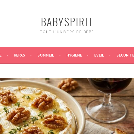
BABYSPIRIT
TOUT L'UNIVERS DE BÉBÉ
E
REPAS
SOMMEIL
HYGIENE
EVEIL
SECURIT