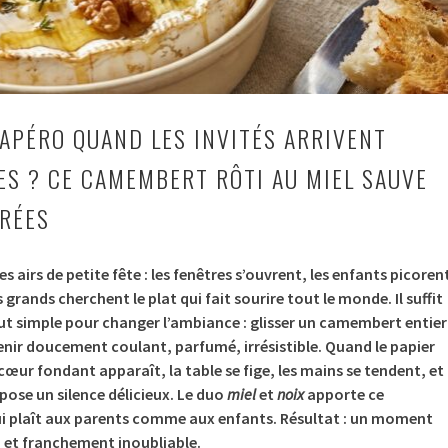
’APÉRO QUAND LES INVITÉS ARRIVENT
ES ? CE CAMEMBERT RÔTI AU MIEL SAUVE
IRÉES
es airs de petite fête : les fenêtres s’ouvrent, les enfants picoren
es grands cherchent le plat qui fait sourire tout le monde. Il suffit
ut simple pour changer l’ambiance : glisser un camembert entier
evenir doucement coulant, parfumé, irrésistible. Quand le papier
 cœur fondant apparaît, la table se fige, les mains se tendent, et
ose un silence délicieux. Le duo
miel
et
noix
apporte ce
ui plaît aux parents comme aux enfants. Résultat : un moment
et franchement inoubliable.