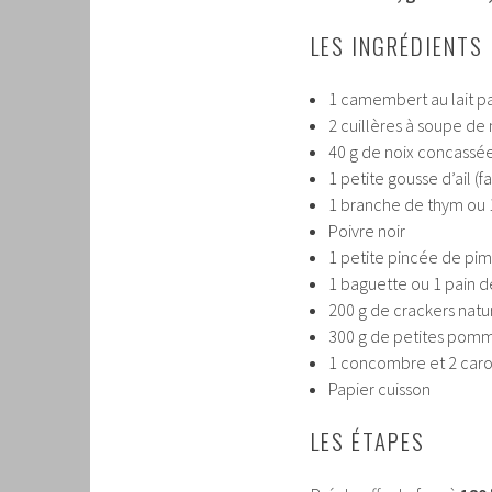
LES INGRÉDIENTS
1 camembert au lait pas
2 cuillères à soupe de 
40 g de noix concassées
1 petite gousse d’ail (fa
1 branche de thym ou 
Poivre noir
1 petite pincée de pime
1 baguette ou 1 pain d
200 g de crackers natu
300 g de petites pomme
1 concombre et 2 carot
Papier cuisson
LES ÉTAPES