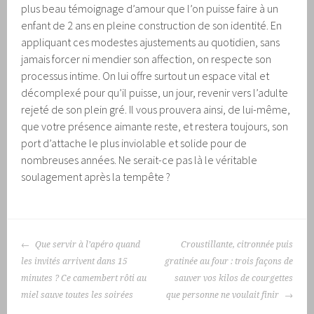
plus beau témoignage d’amour que l’on puisse faire à un
enfant de 2 ans en pleine construction de son identité. En
appliquant ces modestes ajustements au quotidien, sans
jamais forcer ni mendier son affection, on respecte son
processus intime. On lui offre surtout un espace vital et
décomplexé pour qu’il puisse, un jour, revenir vers l’adulte
rejeté de son plein gré. Il vous prouvera ainsi, de lui-même,
que votre présence aimante reste, et restera toujours, son
port d’attache le plus inviolable et solide pour de
nombreuses années. Ne serait-ce pas là le véritable
soulagement après la tempête ?
NAVIGATION
Que servir à l’apéro quand
Croustillante, citronnée puis
DES
les invités arrivent dans 15
gratinée au four : trois façons de
ARTICLES
minutes ? Ce camembert rôti au
sauver vos kilos de courgettes
miel sauve toutes les soirées
que personne ne voulait finir