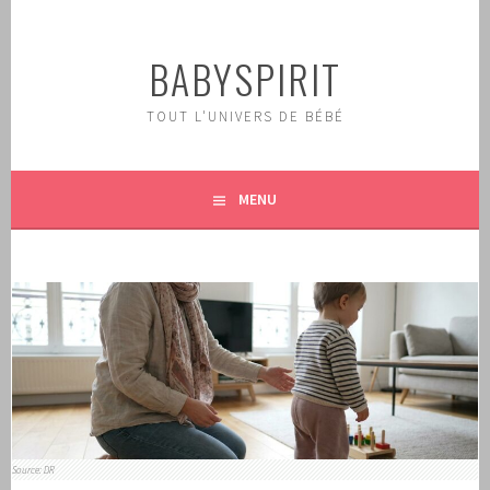
Aller
au
BABYSPIRIT
contenu
principal
TOUT L'UNIVERS DE BÉBÉ
MENU
Source: DR