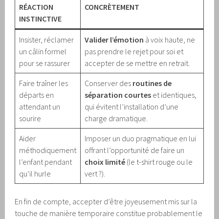
RÉACTION
CONCRÈTEMENT
INSTINCTIVE
Insister, réclamer
Valider l’émotion
à voix haute, ne
un câlin formel
pas prendre le rejet pour soi et
pour se rassurer
accepter de se mettre en retrait.
Faire traîner les
Conserver des
routines de
départs en
séparation courtes
et identiques,
attendant un
qui évitent l’installation d’une
sourire
charge dramatique.
Aider
Imposer un duo pragmatique en lui
méthodiquement
offrant l’opportunité de faire un
l’enfant pendant
choix limité
(le t-shirt rouge ou le
qu’il hurle
vert ?).
En fin de compte, accepter d’être joyeusement mis sur la
touche de manière temporaire constitue probablement le