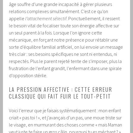
âge souffre d’une grande incapacité à gérer plusieurs
relations complexes simultanément. C’est ce qu’on
appelle
l’attachement sélectif
. Ponctuellement, il ressent
le besoin vital de focaliser toute son énergie affective sur
un seul parent à la fois. Lorsque l’on ignore cette
mécanique, en forçant notre présence pour rétablir une
sorte d’équilibre familial artificiel, on lui envoie un message
très clair : ses besoins spécifiques ne sont ni entendus, ni
respectés. Plus le parent rejeté tente de s’imposer, plus la
frustration de l’enfant grandit, l’enfermant dans une spirale
d’opposition stérile.
LA PRESSION AFFECTIVE : CETTE ERREUR
CLASSIQUE QUI FAIT FUIR LE TOUT-PETIT
Voici l’erreur que je faisais systématiquement : mon enfant
criait « pas toi ! », et j’avançais d’un pas, une moue triste sur
le visage, en murmurant des choses comme « mais Maman
veut juste te faire un gros câlin, pourquoi tu es méchant ? ».