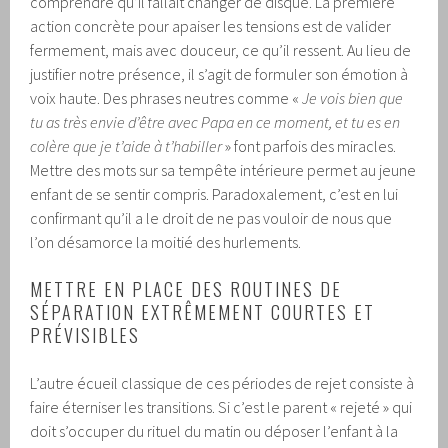
comprendre qu’il fallait changer de disque. La première
action concrète pour apaiser les tensions est de valider
fermement, mais avec douceur, ce qu’il ressent. Au lieu de
justifier notre présence, il s’agit de formuler son émotion à
voix haute. Des phrases neutres comme «
Je vois bien que
tu as très envie d’être avec Papa en ce moment, et tu es en
colère que je t’aide à t’habiller
» font parfois des miracles.
Mettre des mots sur sa tempête intérieure permet au jeune
enfant de se sentir compris. Paradoxalement, c’est en lui
confirmant qu’il a le droit de ne pas vouloir de nous que
l’on désamorce la moitié des hurlements.
METTRE EN PLACE DES ROUTINES DE
SÉPARATION EXTRÊMEMENT COURTES ET
PRÉVISIBLES
L’autre écueil classique de ces périodes de rejet consiste à
faire éterniser les transitions. Si c’est le parent « rejeté » qui
doit s’occuper du rituel du matin ou déposer l’enfant à la