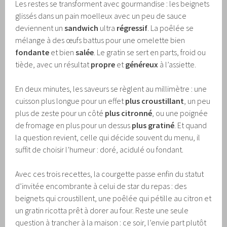
Les restes se transforment avec gourmandise : les beignets
glissés dans un pain moelleux avec un peu de sauce
deviennent un
sandwich
ultra
régressif
. La poêlée se
mélange à des œufs battus pour une omelette bien
fondante
et bien
salée
. Le gratin se sert en parts, froid ou
tiède, avec un résultat
propre
et
généreux
à l’assiette.
En deux minutes, les saveurs se règlent au millimètre : une
cuisson plus longue pour un effet
plus croustillant
, un peu
plus de zeste pour un côté
plus citronné
, ou une poignée
de fromage en plus pour un dessus
plus gratiné
. Et quand
la question revient, celle qui décide souvent du menu, il
suffit de choisir l’humeur : doré, acidulé ou fondant.
Avec ces trois recettes, la courgette passe enfin du statut
d’invitée encombrante à celui de star du repas : des
beignets qui croustillent, une poêlée qui pétille au citron et
un gratin ricotta prêt à dorer au four. Reste une seule
question à trancher à la maison : ce soir, l’envie part plutôt