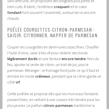
sans difficulté, en proposant des beignets plus petits et
bien cuits. À table, l’extérieur
craquant
et le cœur
fondant
font souvent l’unanimité, surtout servis encore
chauds.
POÊLÉE COURGETTES-CITRON-PARMESAN :
SAISIR, CITRONNER, NAPPER DE PARMESAN
Couper les courgettes en demi-lunes assez fines. Chauffer
l’huile d’olive, saisir à feu vif pour obtenir des bords
légèrement dorés
et une texture
encore tendre
. Hors du
feu, ajouter le zeste de citron, un trait de jus, puis le
parmesan. Mélanger : le fromage fond juste ce qu’il faut et
enrobe en mode
crémeux
, pendant que le citron garde un
côté
vif
.
Cette poêlée se propose dès que les morceaux fondants
passent bien, en veillant à une cuisson très tendre pour les
plus jeunes. Le parfum
citron-parmesan
transforme la