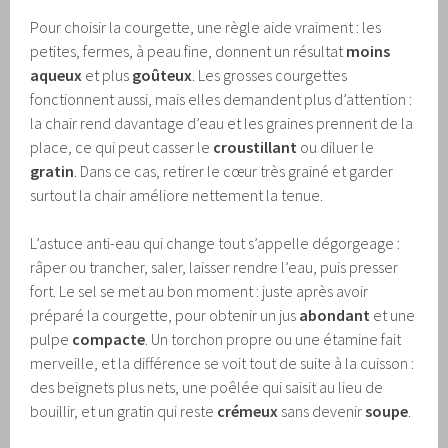
Pour choisir la courgette, une règle aide vraiment : les
petites, fermes, à peau fine, donnent un résultat
moins
aqueux
et plus
goûteux
. Les grosses courgettes
fonctionnent aussi, mais elles demandent plus d’attention :
la chair rend davantage d’eau et les graines prennent de la
place, ce qui peut casser le
croustillant
ou diluer le
gratin
. Dans ce cas, retirer le cœur très grainé et garder
surtout la chair améliore nettement la tenue.
L’astuce anti-eau qui change tout s’appelle dégorgeage :
râper ou trancher, saler, laisser rendre l’eau, puis presser
fort. Le sel se met au bon moment : juste après avoir
préparé la courgette, pour obtenir un jus
abondant
et une
pulpe
compacte
. Un torchon propre ou une étamine fait
merveille, et la différence se voit tout de suite à la cuisson :
des beignets plus nets, une poêlée qui saisit au lieu de
bouillir, et un gratin qui reste
crémeux
sans devenir
soupe
.