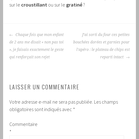
sur le
croustillant
ou sur le
gratiné
?
NAVIGATION
Chaque fois que mon enfant
J’ai sorti du four ces petites
DES
de 2 ans me disait « non pas toi
bouchées dorées et garnies pour
ARTICLES
», je faisais exactement le geste
l’apéro : le plateau de chips est
qui renforçait son rejet
reparti intact
LAISSER UN COMMENTAIRE
Votre adresse e-mail ne sera pas publiée.
Les champs
obligatoires sont indiqués avec
*
Commentaire
*