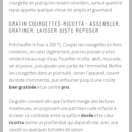
courgette en plat qu’on ressert volontiers, surtout quand le
repas appelle quelque chose de simple et gourmand.
GRATIN COURGETTES-RICOTTA : ASSEMBLER,
GRATINER, LAISSER JUSTE REPOSER
Préchauffer le four à 200 °C. Couper les courgettes en fines
rondelles, les saler légèrement, puis les presser si elles
rendent beaucoup d’eau. Fouetter ricotta, œufs, muscade,
sel et poivre, puis ajouter une partie de l’emmental. Mettre
les courgettes dans un plat huilé, verser l’appareil, couvrir
du reste d’emmental, puis enfourner jusqu’à une croûte
bien gratinée
et un centre
pris
.
Ce gratin convient dès que l’enfant mange des textures
moelleuses, en proposant une part bien cuite et facile à
écraser. Le contraste entre la surface
dorée
et le cœur
ricotta
donne un plat familial qui disparaît vite, avec une
salade ou quelques tomates de saison.