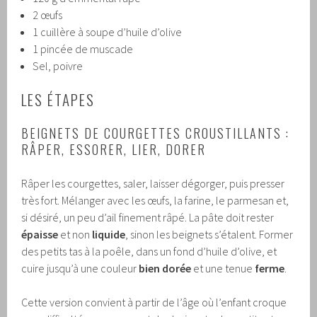
2 œufs
1 cuillère à soupe d’huile d’olive
1 pincée de muscade
Sel, poivre
LES ÉTAPES
BEIGNETS DE COURGETTES CROUSTILLANTS :
RÂPER, ESSORER, LIER, DORER
Râper les courgettes, saler, laisser dégorger, puis presser
très fort. Mélanger avec les œufs, la farine, le parmesan et,
si désiré, un peu d’ail finement râpé. La pâte doit rester
épaisse
et non
liquide
, sinon les beignets s’étalent. Former
des petits tas à la poêle, dans un fond d’huile d’olive, et
cuire jusqu’à une couleur
bien dorée
et une tenue
ferme
.
Cette version convient à partir de l’âge où l’enfant croque