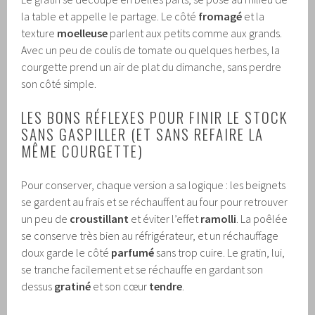
la table et appelle le partage. Le côté
fromagé
et la
texture
moelleuse
parlent aux petits comme aux grands.
Avec un peu de coulis de tomate ou quelques herbes, la
courgette prend un air de plat du dimanche, sans perdre
son côté simple.
LES BONS RÉFLEXES POUR FINIR LE STOCK
SANS GASPILLER (ET SANS REFAIRE LA
MÊME COURGETTE)
Pour conserver, chaque version a sa logique : les beignets
se gardent au frais et se réchauffent au four pour retrouver
un peu de
croustillant
et éviter l’effet
ramolli
. La poêlée
se conserve très bien au réfrigérateur, et un réchauffage
doux garde le côté
parfumé
sans trop cuire. Le gratin, lui,
se tranche facilement et se réchauffe en gardant son
dessus
gratiné
et son cœur
tendre
.