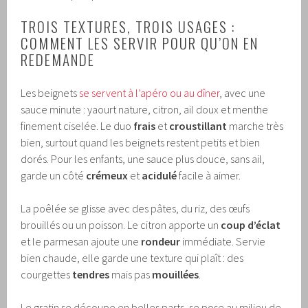
TROIS TEXTURES, TROIS USAGES :
COMMENT LES SERVIR POUR QU’ON EN
REDEMANDE
Les beignets
se servent à l’apéro ou au dîner
, avec une
sauce minute : yaourt nature, citron, ail doux et menthe
finement ciselée. Le duo
frais
et
croustillant
marche très
bien, surtout quand les beignets restent petits et bien
dorés. Pour les enfants, une sauce plus douce, sans ail,
garde un côté
crémeux
et
acidulé
facile à aimer.
La poêlée se glisse avec des pâtes, du riz, des œufs
brouillés ou un poisson. Le citron apporte un
coup d’éclat
et le parmesan ajoute une
rondeur
immédiate. Servie
bien chaude, elle garde une texture qui plaît : des
courgettes
tendres
mais pas
mouillées
.
Le gratin se découpe en belles parts, se pose au milieu de