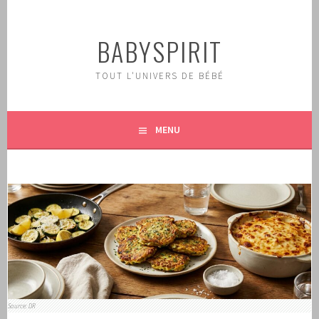
Aller
au
BABYSPIRIT
contenu
principal
TOUT L'UNIVERS DE BÉBÉ
MENU
Source: DR