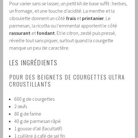
Pour varier sans se lasser, un petit kit de base suffit : herbes,
un fromage, et une touche d’acidité. La menthe et la
ciboulette donnent un côté
frais
et
printanier
. Le
parmesan, la ricotta ou l’emmental apportent le côté
rassurant
et
fondant
. Et le citron, zesté puis pressé,
réveille tout sans piquer, surtout quand la courgette
manque un peu de caractère.
LES INGRÉDIENTS
POUR DES BEIGNETS DE COURGETTES ULTRA
CROUSTILLANTS
600 g de courgettes
2 œufs
80 g de farine
40 g de parmesan râpé
1 gousse d’ail (facultatif)
1 cuillère à café de sel fin