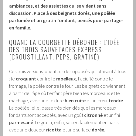
ambiances, et des assiettes qui se vident sans
discussion. Place à des beignets dorés, une poêlée
parfumée et un gratin fondant, pensés pour partager
en famille.
QUAND LA COURGETTE DÉBORDE : L’IDÉE
DES TROIS SAUVETAGES EXPRESS
(CROUSTILLANT, PEPS, GRATINÉ)
Ces trois versions jouent sur des opposés qui plaisent à tous
: le
croquant
contre le
moelleux
, l’acidité contre le
fromage, la poêle contre le four. Les beignets conviennent
à partir de l’âge où l’enfant gère bien les morceaux et le
mâchage, avec une texture
bien cuite
et un cœur
tendre
.
La poêlée, elle, passe très bien dès que les morceaux
fondants sont acceptés, avec un goût
citronné
et un fini
parmesané
. Le gratin, enfin, se sert facilement en parts,
avec une douceur
ricotta
et une surface
dorée
.