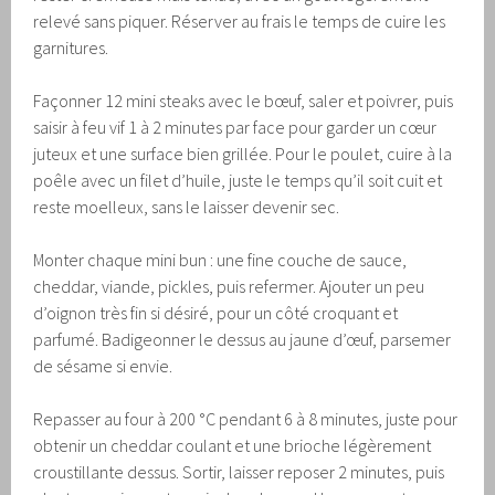
relevé sans piquer. Réserver au frais le temps de cuire les
garnitures.
Façonner 12 mini steaks avec le bœuf, saler et poivrer, puis
saisir à feu vif 1 à 2 minutes par face pour garder un cœur
juteux et une surface bien grillée. Pour le poulet, cuire à la
poêle avec un filet d’huile, juste le temps qu’il soit cuit et
reste moelleux, sans le laisser devenir sec.
Monter chaque mini bun : une fine couche de sauce,
cheddar, viande, pickles, puis refermer. Ajouter un peu
d’oignon très fin si désiré, pour un côté croquant et
parfumé. Badigeonner le dessus au jaune d’œuf, parsemer
de sésame si envie.
Repasser au four à 200 °C pendant 6 à 8 minutes, juste pour
obtenir un cheddar coulant et une brioche légèrement
croustillante dessus. Sortir, laisser reposer 2 minutes, puis