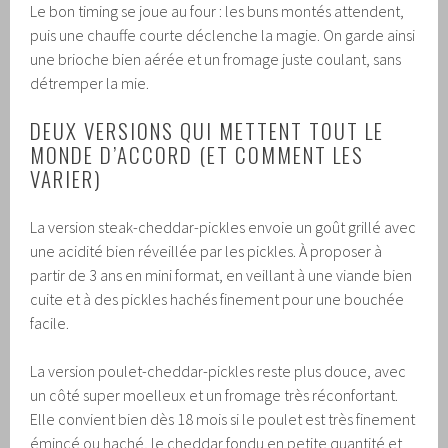
Le bon timing se joue au four : les buns montés attendent,
puis une chauffe courte déclenche la magie. On garde ainsi
une brioche bien aérée et un fromage juste coulant, sans
détremper la mie.
DEUX VERSIONS QUI METTENT TOUT LE
MONDE D’ACCORD (ET COMMENT LES
VARIER)
La version steak-cheddar-pickles envoie un goût grillé avec
une acidité bien réveillée par les pickles. À proposer à
partir de 3 ans en mini format, en veillant à une viande bien
cuite et à des pickles hachés finement pour une bouchée
facile.
La version poulet-cheddar-pickles reste plus douce, avec
un côté super moelleux et un fromage très réconfortant.
Elle convient bien dès 18 mois si le poulet est très finement
émincé ou haché, le cheddar fondu en petite quantité et