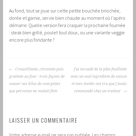
Au fond, tout se joue sur cette petite bouchée briochée,
dorée et garnie, servie bien chaude au moment où l’apéro
démarre. Quelle version fera craquer la prochaine fournée
: steak bien grillé, poulet tout doux, ou une variante veggie
encore plus fondante ?
NAVIGATION
Croustillante, citronnée puis
J’ai torsadé de la pâte feuilletée
DES
gratinée au four : trois façons de
avec un seul ingrédient de saison
ARTICLES
sauver vos kilos de courgettes
et mes invités ont cru que j’avais
que personne ne voulait finir
commandé chez un traiteur
LAISSER UN COMMENTAIRE
Votre adresse e-mail ne sera pas publiée.
Les champs