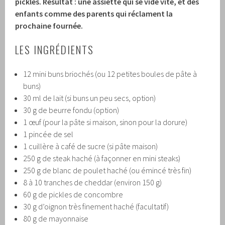
pickles. Résultat : une assiette qui se vide vite, et des
enfants comme des parents qui réclament la
prochaine fournée.
LES INGRÉDIENTS
12 mini buns briochés (ou 12 petites boules de pâte à
buns)
30 ml de lait (si buns un peu secs, option)
30 g de beurre fondu (option)
1 œuf (pour la pâte si maison, sinon pour la dorure)
1 pincée de sel
1 cuillère à café de sucre (si pâte maison)
250 g de steak haché (à façonner en mini steaks)
250 g de blanc de poulet haché (ou émincé très fin)
8 à 10 tranches de cheddar (environ 150 g)
60 g de pickles de concombre
30 g d’oignon très finement haché (facultatif)
80 g de mayonnaise