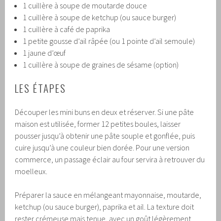
1 cuillère à soupe de moutarde douce
1 cuillère à soupe de ketchup (ou sauce burger)
1 cuillère à café de paprika
1 petite gousse d’ail râpée (ou 1 pointe d’ail semoule)
1 jaune d’œuf
1 cuillère à soupe de graines de sésame (option)
LES ÉTAPES
Découper les mini buns en deux et réserver. Si une pâte
maison est utilisée, former 12 petites boules, laisser
pousser jusqu’à obtenir une pâte souple et gonflée, puis
cuire jusqu’à une couleur bien dorée. Pour une version
commerce, un passage éclair au four servira à retrouver du
moelleux.
Préparer la sauce en mélangeant mayonnaise, moutarde,
ketchup (ou sauce burger), paprika et ail. La texture doit
rester crémeuse mais tenue, avec un goût légèrement