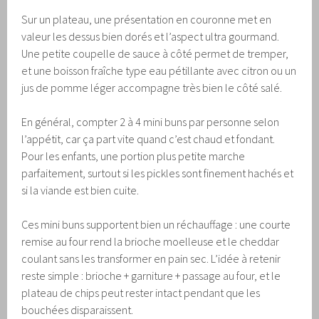
Sur un plateau, une présentation en couronne met en
valeur les dessus bien dorés et l’aspect ultra gourmand.
Une petite coupelle de sauce à côté permet de tremper,
et une boisson fraîche type eau pétillante avec citron ou un
jus de pomme léger accompagne très bien le côté salé.
En général, compter 2 à 4 mini buns par personne selon
l’appétit, car ça part vite quand c’est chaud et fondant.
Pour les enfants, une portion plus petite marche
parfaitement, surtout si les pickles sont finement hachés et
si la viande est bien cuite.
Ces mini buns supportent bien un réchauffage : une courte
remise au four rend la brioche moelleuse et le cheddar
coulant sans les transformer en pain sec. L’idée à retenir
reste simple : brioche + garniture + passage au four, et le
plateau de chips peut rester intact pendant que les
bouchées disparaissent.