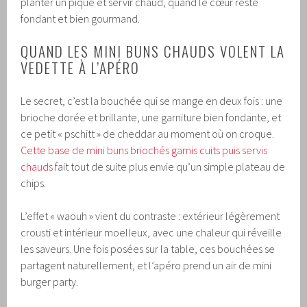
planter un pique et servir chaud, quand le cœur reste
fondant et bien gourmand.
QUAND LES MINI BUNS CHAUDS VOLENT LA
VEDETTE À L’APÉRO
Le secret, c’est la bouchée qui se mange en deux fois : une
brioche dorée et brillante, une garniture bien fondante, et
ce petit « pschitt » de cheddar au moment où on croque.
Cette base de mini buns briochés garnis cuits puis servis
chauds
fait tout de suite plus envie qu’un simple plateau de
chips.
L’effet « waouh » vient du contraste : extérieur légèrement
crousti et intérieur moelleux, avec une chaleur qui réveille
les saveurs. Une fois posées sur la table, ces bouchées se
partagent naturellement, et l’apéro prend un air de mini
burger party.