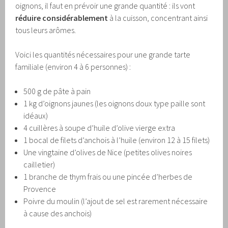
oignons, il faut en prévoir une grande quantité : ils vont
réduire considérablement
à la cuisson, concentrant ainsi
tous leurs arômes.
Voici les quantités nécessaires pour une grande tarte
familiale (environ 4 à 6 personnes) :
500 g de pâte à pain
1 kg d’oignons jaunes (les oignons doux type paille sont
idéaux)
4 cuillères à soupe d’huile d’olive vierge extra
1 bocal de filets d’anchois à l’huile (environ 12 à 15 filets)
Une vingtaine d’olives de Nice (petites olives noires
cailletier)
1 branche de thym frais ou une pincée d’herbes de
Provence
Poivre du moulin (l’ajout de sel est rarement nécessaire
à cause des anchois)