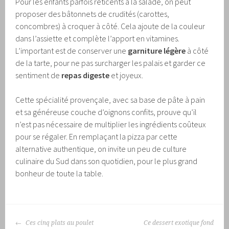
Pour les enfants parfois réticents à la salade, on peut
proposer des bâtonnets de crudités (carottes,
concombres) à croquer à côté. Cela ajoute de la couleur
dans l’assiette et complète l’apport en vitamines.
L’important est de conserver une
garniture légère
à côté
de la tarte, pour ne pas surcharger les palais et garder ce
sentiment de
repas digeste
et joyeux.
Cette spécialité provençale, avec sa base de pâte à pain
et sa généreuse couche d’oignons confits, prouve qu’il
n’est pas nécessaire de multiplier les ingrédients coûteux
pour se régaler. En remplaçant la pizza par cette
alternative authentique, on invite un peu de culture
culinaire du Sud dans son quotidien, pour le plus grand
bonheur de toute la table.
NAVIGATION
Ces cinq plats au poulet
Ce dessert exotique fond