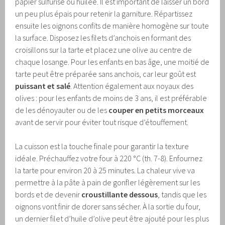
papier sulfurisé ou huilée. Il est important de laisser un bord
un peu plus épais pour retenir la garniture. Répartissez
ensuite les oignons confits de manière homogène sur toute
la surface. Disposez les filets d’anchois en formant des
croisillons sur la tarte et placez une olive au centre de
chaque losange. Pour les enfants en bas âge, une moitié de
tarte peut être préparée sans anchois, car leur goût est
puissant et salé
. Attention également aux noyaux des
olives : pour les enfants de moins de 3 ans, il est préférable
de les dénoyauter ou de les
couper en petits morceaux
avant de servir pour éviter tout risque d’étouffement.
La cuisson est la touche finale pour garantir la texture
idéale. Préchauffez votre four à 220 °C (th. 7-8). Enfournez
la tarte pour environ 20 à 25 minutes. La chaleur vive va
permettre à la pâte à pain de gonfler légèrement sur les
bords et de devenir
croustillante dessous
, tandis que les
oignons vont finir de dorer sans sécher. À la sortie du four,
un dernier filet d’huile d’olive peut être ajouté pour les plus