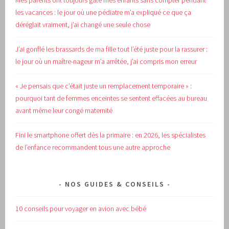
Mes parents ont toujours gâté mes enfants sans compter pendant
les vacances : le jour où une pédiatre m’a expliqué ce que ça
déréglait vraiment, j’ai changé une seule chose
J’ai gonflé les brassards de ma fille tout l’été juste pour la rassurer :
le jour où un maître-nageur m’a arrêtée, j’ai compris mon erreur
« Je pensais que c’était juste un remplacement temporaire » :
pourquoi tant de femmes enceintes se sentent effacées au bureau
avant même leur congé maternité
Fini le smartphone offert dès la primaire : en 2026, les spécialistes
de l’enfance recommandent tous une autre approche
NOS GUIDES & CONSEILS
10 conseils pour voyager en avion avec bébé