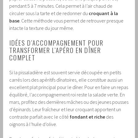
pendant 5 à 7 minutes. Cela permet à l’air chaud de
circuler sous la tarte et de redonner du
croquant à la
base
. Cette méthode vous permet de retrouver presque
intacte la texture du jour même.
IDÉES D’ACCOMPAGNEMENT POUR
TRANSFORMER L’APÉRO EN DÎNER
COMPLET
Si la pissaladière est souvent servie découpée en petits
carrés lors des apéritifs dînatoires, elle constitue aussi un
excellent plat principal pour le dîner. Pour en faire un repas
équilibré, l’accompagnement roi reste la salade verte. En
mars, profitez des dernières mâches ou des jeunes pousses
d’épinards. Leur fraîcheur et leur croquant apportent un
contraste parfait avec le côté
fondant et riche
des
oignons à l’huile d’olive.