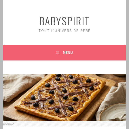
Aller
au
BABYSPIRIT
contenu
principal
TOUT L'UNIVERS DE BÉBÉ
MENU
Source: DR