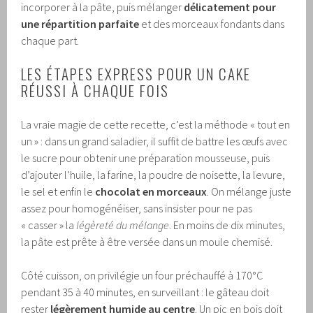
incorporer à la pâte, puis mélanger
délicatement pour
une répartition parfaite
et des morceaux fondants dans
chaque part.
LES ÉTAPES EXPRESS POUR UN CAKE
RÉUSSI À CHAQUE FOIS
La vraie magie de cette recette, c’est la méthode « tout en
un » : dans un grand saladier, il suffit de battre les œufs avec
le sucre pour obtenir une préparation mousseuse, puis
d’ajouter l’huile, la farine, la poudre de noisette, la levure,
le sel et enfin le
chocolat en morceaux
. On mélange juste
assez pour homogénéiser, sans insister pour ne pas
« casser » la
légèreté du mélange
. En moins de dix minutes,
la pâte est prête à être versée dans un moule chemisé.
Côté cuisson, on privilégie un four préchauffé à 170°C
pendant 35 à 40 minutes, en surveillant : le gâteau doit
rester
légèrement humide au centre
. Un pic en bois doit