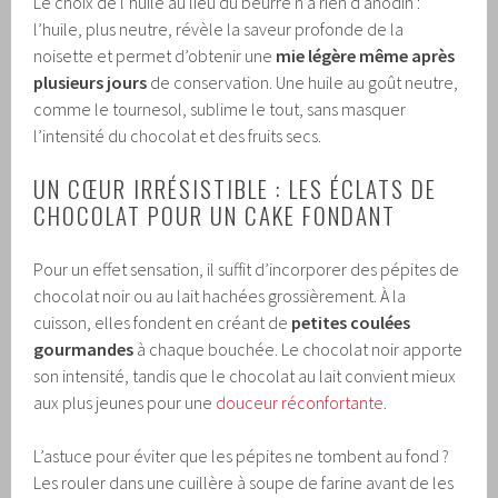
Le choix de l’huile au lieu du beurre n’a rien d’anodin :
l’huile, plus neutre, révèle la saveur profonde de la
noisette et permet d’obtenir une
mie légère même après
plusieurs jours
de conservation. Une huile au goût neutre,
comme le tournesol, sublime le tout, sans masquer
l’intensité du chocolat et des fruits secs.
UN CŒUR IRRÉSISTIBLE : LES ÉCLATS DE
CHOCOLAT POUR UN CAKE FONDANT
Pour un effet sensation, il suffit d’incorporer des pépites de
chocolat noir ou au lait hachées grossièrement. À la
cuisson, elles fondent en créant de
petites coulées
gourmandes
à chaque bouchée. Le chocolat noir apporte
son intensité, tandis que le chocolat au lait convient mieux
aux plus jeunes pour une
douceur réconfortante
.
L’astuce pour éviter que les pépites ne tombent au fond ?
Les rouler dans une cuillère à soupe de farine avant de les