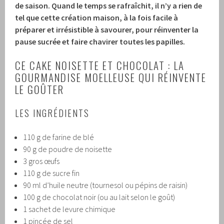
de saison. Quand le temps se rafraîchit, il n’y a rien de
tel que cette création maison, à la fois facile à
préparer et irrésistible à savourer, pour réinventer la
pause sucrée et faire chavirer toutes les papilles.
CE CAKE NOISETTE ET CHOCOLAT : LA
GOURMANDISE MOELLEUSE QUI RÉINVENTE
LE GOÛTER
LES INGRÉDIENTS
110 g de farine de blé
90 g de poudre de noisette
3 gros œufs
110 g de sucre fin
90 ml d’huile neutre (tournesol ou pépins de raisin)
100 g de chocolat noir (ou au lait selon le goût)
1 sachet de levure chimique
1 pincée de sel