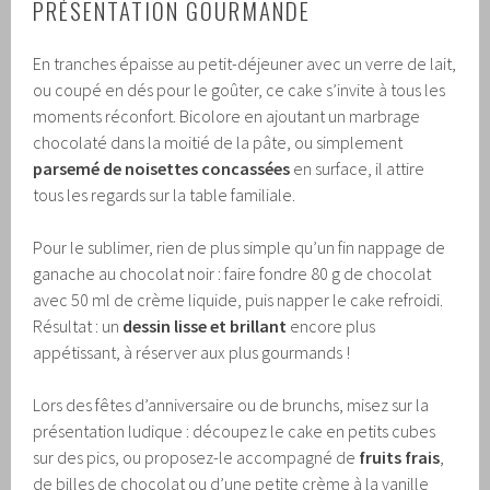
PRÉSENTATION GOURMANDE
En tranches épaisse au petit-déjeuner avec un verre de lait,
ou coupé en dés pour le goûter, ce cake s’invite à tous les
moments réconfort. Bicolore en ajoutant un marbrage
chocolaté dans la moitié de la pâte, ou simplement
parsemé de noisettes concassées
en surface, il attire
tous les regards sur la table familiale.
Pour le sublimer, rien de plus simple qu’un fin nappage de
ganache au chocolat noir : faire fondre 80 g de chocolat
avec 50 ml de crème liquide, puis napper le cake refroidi.
Résultat : un
dessin lisse et brillant
encore plus
appétissant, à réserver aux plus gourmands !
Lors des fêtes d’anniversaire ou de brunchs, misez sur la
présentation ludique : découpez le cake en petits cubes
sur des pics, ou proposez-le accompagné de
fruits frais
,
de billes de chocolat ou d’une petite crème à la vanille