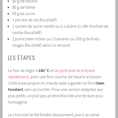
80 g de beurre
80 g de farine
60 g de sucre
1 pincée de sel (facultatif)
1 sachet de sucre vanillé ou 1 cuillère à café d’extrait de
vanille (facultatif)
2 poires bien mûres ou 2 bananes ou 200 g de fruits
rouges (facultatif, selon la version)
LES ÉTAPES
Le four se règle à
180 °C
et
un petit plat se prépare
rapidement
, avec une fine couche de beurre si besoin.
Cette base propre et chaude aide à garder un fond
bien
fondant
sans accrocher. Pour une version adaptée aux
plus petits, un plat peu profond facilite une texture plus
homogène.
Le chocolat se fait fondre doucement, puis il se verse