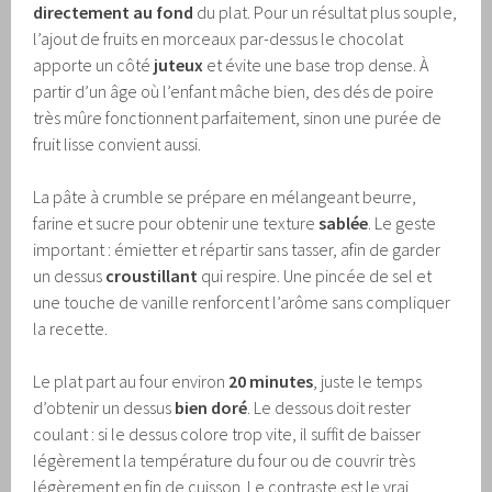
directement au fond
du plat. Pour un résultat plus souple,
l’ajout de fruits en morceaux par-dessus le chocolat
apporte un côté
juteux
et évite une base trop dense. À
partir d’un âge où l’enfant mâche bien, des dés de poire
très mûre fonctionnent parfaitement, sinon une purée de
fruit lisse convient aussi.
La pâte à crumble se prépare en mélangeant beurre,
farine et sucre pour obtenir une texture
sablée
. Le geste
important : émietter et répartir sans tasser, afin de garder
un dessus
croustillant
qui respire. Une pincée de sel et
une touche de vanille renforcent l’arôme sans compliquer
la recette.
Le plat part au four environ
20 minutes
, juste le temps
d’obtenir un dessus
bien doré
. Le dessous doit rester
coulant : si le dessus colore trop vite, il suffit de baisser
légèrement la température du four ou de couvrir très
légèrement en fin de cuisson. Le contraste est le vrai