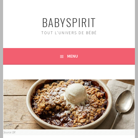
Aller
au
BABYSPIRIT
contenu
principal
TOUT L'UNIVERS DE BÉBÉ
MENU
Source: DR