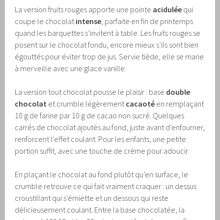
La version fruits rouges apporte une pointe
acidulée
qui
coupe le chocolat
intense
, parfaite en fin de printemps
quand les barquettes s’invitent à table. Les fruits rouges se
posent sur le chocolat fondu, encore mieux s’ils sont bien
égouttés pour éviter trop de jus. Servie tiède, elle se marie
à merveille avec une glace vanille.
La version tout chocolat pousse le plaisir : base
double
chocolat
et crumble légèrement
cacaoté
en remplaçant
10 g de farine par 10 g de cacao non sucré. Quelques
carrés de chocolat ajoutés au fond, juste avant d’enfourner,
renforcent l’effet coulant. Pour les enfants, une petite
portion suffit, avec une touche de crème pour adoucir.
En plaçant le chocolat au fond plutôt qu’en surface, le
crumble retrouve ce qui fait vraiment craquer : un dessus
croustillant qui s’émiette et un dessous qui reste
délicieusement coulant. Entre la base chocolatée, la