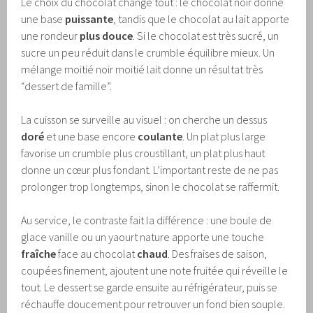
Le choix du chocolat change tout : le chocolat noir donne
une base
puissante
, tandis que le chocolat au lait apporte
une rondeur
plus douce
. Si le chocolat est très sucré, un
sucre un peu réduit dans le crumble équilibre mieux. Un
mélange moitié noir moitié lait donne un résultat très
“dessert de famille”.
La cuisson se surveille au visuel : on cherche un dessus
doré
et une base encore
coulante
. Un plat plus large
favorise un crumble plus croustillant, un plat plus haut
donne un cœur plus fondant. L’important reste de ne pas
prolonger trop longtemps, sinon le chocolat se raffermit.
Au service, le contraste fait la différence : une boule de
glace vanille ou un yaourt nature apporte une touche
fraîche
face au chocolat
chaud
. Des fraises de saison,
coupées finement, ajoutent une note fruitée qui réveille le
tout. Le dessert se garde ensuite au réfrigérateur, puis se
réchauffe doucement pour retrouver un fond bien souple.