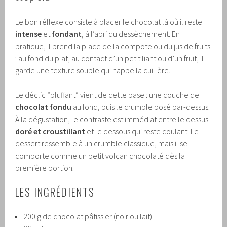
Le bon réflexe consiste à placer le chocolat là où il reste
intense
et
fondant
, à l’abri du dessèchement. En
pratique, il prend la place de la compote ou du jus de fruits
: au fond du plat, au contact d’un petit liant ou d’un fruit, il
garde une texture souple qui nappe la cuillère.
Le déclic “bluffant” vient de cette base : une couche de
chocolat fondu
au fond, puis le crumble posé par-dessus.
À la dégustation, le contraste est immédiat entre le dessus
doré et croustillant
et le dessous qui reste coulant. Le
dessert ressemble à un crumble classique, mais il se
comporte comme un petit volcan chocolaté dès la
première portion.
LES INGRÉDIENTS
200 g de chocolat pâtissier (noir ou lait)