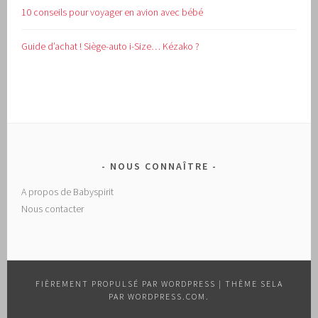
10 conseils pour voyager en avion avec bébé
Guide d’achat !
Siège-auto i-Size… Kézako ?
NOUS CONNAÎTRE
A propos de Babyspirit
Nous contacter
FIÈREMENT PROPULSÉ PAR WORDPRESS
|
THÈME SELA
PAR
WORDPRESS.COM
.