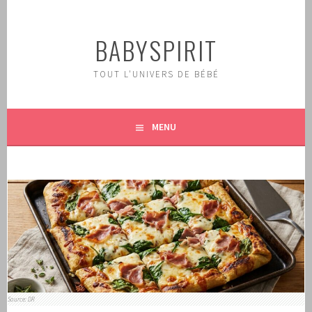
Aller
au
BABYSPIRIT
contenu
principal
TOUT L'UNIVERS DE BÉBÉ
MENU
Source: DR