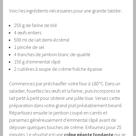
Voici les ingrédients nécessaires pour une grande tablée :
250 g de farine de blé
4 œufs entiers
500 ml de lait demi-écrémé
1 pincée de sel
4 tranches de jambon blanc de qualité
150 g d’emmental râpé
2 cuillères à soupe de crème fraîche épaisse
Commencez par préchauffer votre four à 180°C. Dans un
saladier, fouettez les œufs et la farine, puis incorporez le
lait petit à petit pour obtenir une pâte lisse. Versez cette
préparation dans votre grand plat préalablement beurré.
Répartissez ensuite le jambon coupé en carrés et
parsemez généreusement d’emmental râpé avant de
déposer quelques touches de crème. Enfournez pour 25
minutes. Le résultat est une
crêpe géante fondante
qui se