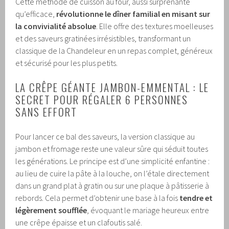
Cette méthode de cuisson au four, aussi surprenante
qu’efficace,
révolutionne le dîner familial en misant sur
la convivialité absolue
. Elle offre des textures moelleuses
et des saveurs gratinées irrésistibles, transformant un
classique de la Chandeleur en un repas complet, généreux
et sécurisé pour les plus petits.
LA CRÊPE GÉANTE JAMBON-EMMENTAL : LE
SECRET POUR RÉGALER 6 PERSONNES
SANS EFFORT
Pour lancer ce bal des saveurs, la version classique au
jambon et fromage reste une valeur sûre qui séduit toutes
les générations. Le principe est d’une simplicité enfantine :
au lieu de cuire la pâte à la louche, on l’étale directement
dans un grand plat à gratin ou sur une plaque à pâtisserie à
rebords. Cela permet d’obtenir une base à la fois
tendre et
légèrement soufflée
, évoquant le mariage heureux entre
une crêpe épaisse et un clafoutis salé.