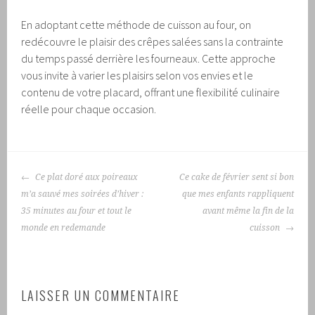
En adoptant cette méthode de cuisson au four, on
redécouvre le plaisir des crêpes salées sans la contrainte
du temps passé derrière les fourneaux. Cette approche
vous invite à varier les plaisirs selon vos envies et le
contenu de votre placard, offrant une flexibilité culinaire
réelle pour chaque occasion.
NAVIGATION
Ce plat doré aux poireaux
Ce cake de février sent si bon
DES
m’a sauvé mes soirées d’hiver :
que mes enfants rappliquent
ARTICLES
35 minutes au four et tout le
avant même la fin de la
monde en redemande
cuisson
LAISSER UN COMMENTAIRE