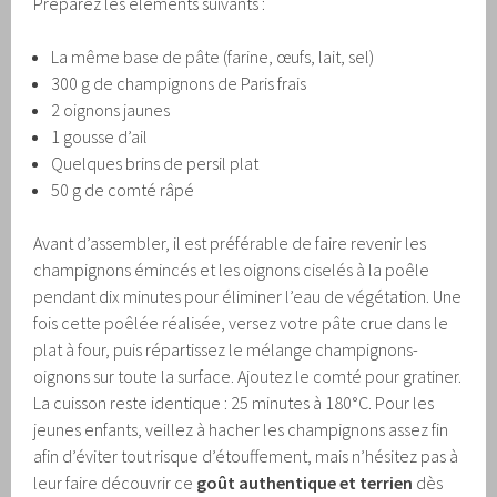
Préparez les éléments suivants :
La même base de pâte (farine, œufs, lait, sel)
300 g de champignons de Paris frais
2 oignons jaunes
1 gousse d’ail
Quelques brins de persil plat
50 g de comté râpé
Avant d’assembler, il est préférable de faire revenir les
champignons émincés et les oignons ciselés à la poêle
pendant dix minutes pour éliminer l’eau de végétation. Une
fois cette poêlée réalisée, versez votre pâte crue dans le
plat à four, puis répartissez le mélange champignons-
oignons sur toute la surface. Ajoutez le comté pour gratiner.
La cuisson reste identique : 25 minutes à 180°C. Pour les
jeunes enfants, veillez à hacher les champignons assez fin
afin d’éviter tout risque d’étouffement, mais n’hésitez pas à
leur faire découvrir ce
goût authentique et terrien
dès