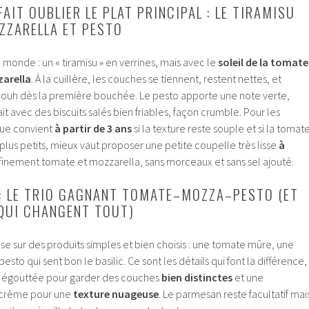
FAIT OUBLIER LE PLAT PRINCIPAL : LE TIRAMISU
ZZARELLA ET PESTO
 monde : un « tiramisu » en verrines, mais avec le
soleil de la tomate
zarella
. À la cuillère, les couches se tiennent, restent nettes, et
aouh dès la première bouchée. Le pesto apporte une note verte,
it avec des biscuits salés bien friables, façon crumble. Pour les
ique convient
à partir de 3 ans
si la texture reste souple et si la tomat
plus petits, mieux vaut proposer une petite coupelle très lisse
à
finement tomate et mozzarella, sans morceaux et sans sel ajouté.
 : LE TRIO GAGNANT TOMATE–MOZZA–PESTO (ET
 QUI CHANGENT TOUT)
ose sur des produits simples et bien choisis : une tomate mûre, une
sto qui sent bon le basilic. Ce sont les détails qui font la différence,
égouttée pour garder des couches
bien distinctes
et une
n crème pour une
texture nuageuse
. Le parmesan reste facultatif mai