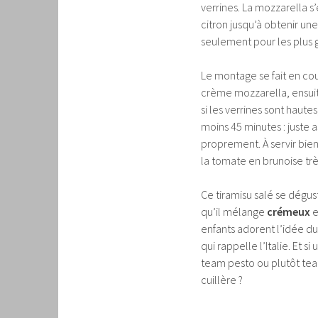
verrines. La mozzarella s’
citron jusqu’à obtenir un
seulement pour les plus 
Le montage se fait en cou
crème mozzarella, ensuit
si les verrines sont haute
moins 45 minutes : juste 
proprement. À servir bien
la tomate en brunoise tr
Ce tiramisu salé se dégus
qu’il mélange
crémeux
e
enfants adorent l’idée du
qui rappelle l’Italie. Et s
team pesto ou plutôt team
cuillère ?