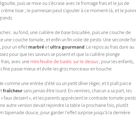
égoutte, puis se mixe ou s’écrase avec le fromage frais et le jus de
e crème lisse ; le parmesan peut s’ajouter à ce moment-là, et le poivr
grands.
ches : au fond, une cuillère de base biscuitée, puis une couche de
e une couche tomate, et enfin un fin voile de pesto. Une seconde foi
s, pour un effet
marbré
et
ultra gourmand
. Le repos au frais dure au
assez pour que les saveurs se posent et que la cuillère plonge
 frais, avec une
mini-feuille de basilic sur le dessus
; pour les enfants,
ès fine passe mieux et évite les gros morceaux en bouche.
te comme une entrée d’été ou un petit dîner léger, et il plaît parce
t
fraîcheur
sans jamais être lourd. En verrines, chacun a sa part, les
 « faux dessert », et les parents apprécient le contraste tomate-pest
i une autre version devait rejoindre la table la prochaine fois, plutôt
 tapenade douce, pour garder l’effet surprise jusqu’à la dernière