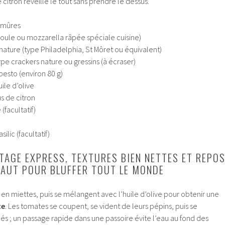
le citron réveille le tout sans prendre le dessus.
 mûres
oule ou mozzarella râpée spéciale cuisine)
nature (type Philadelphia, St Môret ou équivalent)
type crackers nature ou gressins (à écraser)
pesto (environ 80 g)
ile d’olive
us de citron
facultatif)
ilic (facultatif)
NTAGE EXPRESS, TEXTURES BIEN NETTES ET REPO
FAUT POUR BLUFFER TOUT LE MONDE
 en miettes, puis se mélangent avec l’huile d’olive pour obtenir une
te
. Les tomates se coupent, se vident de leurs pépins, puis se
 dés ; un passage rapide dans une passoire évite l’eau au fond des