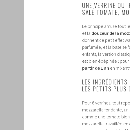
UNE VERRINE QUI 
SALÉ TOMATE, MO
Le principe amuse tout le
et la
douceur de la moz
donnent ce petit effet w
parfumée, et la base se fa
enfants, la version class
est bien épépinée ; pour 
partir de 1 an
en mixant 
LES INGRÉDIENTS
LES PETITS PLUS
Pour 6 verrines, tout rep
mozzarella fondante, un pe
comme une tomate bien 
mozzarella travaillée e