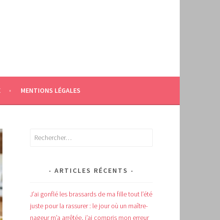
E
MENTIONS LÉGALES
Rechercher :
ARTICLES RÉCENTS
J’ai gonflé les brassards de ma fille tout l’été
juste pour la rassurer : le jour où un maître-
nageur m’a arrêtée, j’ai compris mon erreur