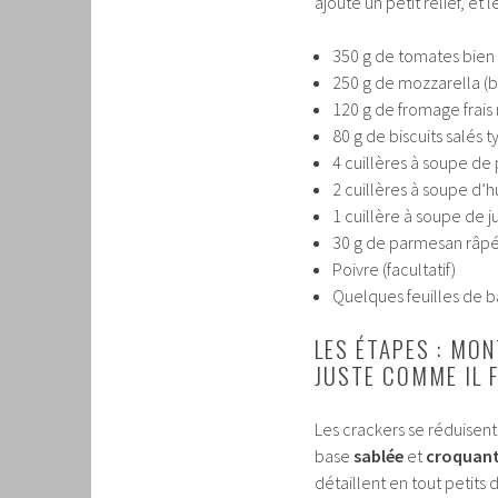
ajoute un petit relief, et 
350 g de tomates bien
250 g de mozzarella (b
120 g de fromage frais 
80 g de biscuits salés 
4 cuillères à soupe de 
2 cuillères à soupe d’hu
1 cuillère à soupe de j
30 g de parmesan râpé (
Poivre (facultatif)
Quelques feuilles de bas
LES ÉTAPES : MO
JUSTE COMME IL 
Les crackers se réduisent
base
sablée
et
croquan
détaillent en tout petits