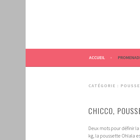
Aller
au
contenu
principal
ACCUEIL
PROMENAD
CATÉGORIE :
POUSSE
CHICCO, POUSS
Deux mots pour définir l
kg, la poussette Ohlala es