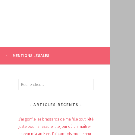
E
MENTIONS LÉGALES
Rechercher :
ARTICLES RÉCENTS
J’ai gonflé les brassards de ma fille tout l’été
juste pour la rassurer : le jour où un maître-
nageur m’a arrêtée, j’ai compris mon erreur