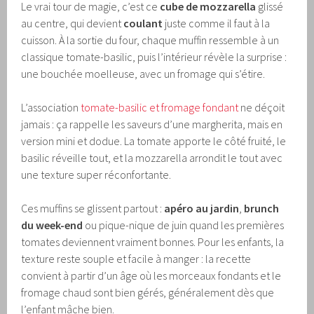
Le vrai tour de magie, c’est ce
cube de mozzarella
glissé
au centre, qui devient
coulant
juste comme il faut à la
cuisson. À la sortie du four, chaque muffin ressemble à un
classique tomate-basilic, puis l’intérieur révèle la surprise :
une bouchée moelleuse, avec un fromage qui s’étire.
L’association
tomate-basilic et fromage fondant
ne déçoit
jamais : ça rappelle les saveurs d’une margherita, mais en
version mini et dodue. La tomate apporte le côté fruité, le
basilic réveille tout, et la mozzarella arrondit le tout avec
une texture super réconfortante.
Ces muffins se glissent partout :
apéro au jardin
,
brunch
du week-end
ou pique-nique de juin quand les premières
tomates deviennent vraiment bonnes. Pour les enfants, la
texture reste souple et facile à manger : la recette
convient à partir d’un âge où les morceaux fondants et le
fromage chaud sont bien gérés, généralement dès que
l’enfant mâche bien.