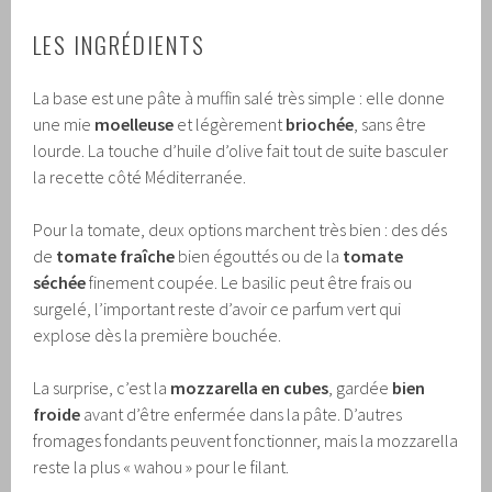
LES INGRÉDIENTS
La base est une pâte à muffin salé très simple : elle donne
une mie
moelleuse
et légèrement
briochée
, sans être
lourde. La touche d’huile d’olive fait tout de suite basculer
la recette côté Méditerranée.
Pour la tomate, deux options marchent très bien : des dés
de
tomate fraîche
bien égouttés ou de la
tomate
séchée
finement coupée. Le basilic peut être frais ou
surgelé, l’important reste d’avoir ce parfum vert qui
explose dès la première bouchée.
La surprise, c’est la
mozzarella en cubes
, gardée
bien
froide
avant d’être enfermée dans la pâte. D’autres
fromages fondants peuvent fonctionner, mais la mozzarella
reste la plus « wahou » pour le filant.