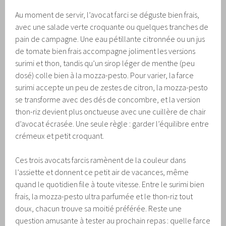
Au moment de servir, l’avocat farci se déguste bien frais,
avec une salade verte croquante ou quelques tranches de
pain de campagne. Une eau pétillante citronnée ou un jus
de tomate bien frais accompagne joliment les versions
surimi et thon, tandis qu’un sirop léger de menthe (peu
dosé) colle bien à la mozza-pesto. Pour varier, la farce
surimi accepte un peu de zestes de citron, la mozza-pesto
se transforme avec des dés de concombre, et la version
thon-riz devient plus onctueuse avec une cuillère de chair
d’avocat écrasée. Une seule règle : garder l’équilibre entre
crémeux et petit croquant.
Ces trois avocats farcis ramènent de la couleur dans
l’assiette et donnent ce petit air de vacances, même
quand le quotidien file à toute vitesse. Entre le surimi bien
frais, la mozza-pesto ultra parfumée et le thon-riz tout
doux, chacun trouve sa moitié préférée. Reste une
question amusante à tester au prochain repas : quelle farce