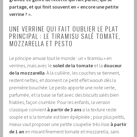
partage, et qui finit souvent en « encore une petite
verrine ? ».
UNE VERRINE QUI FAIT OUBLIER LE PLAT
PRINCIPAL : LE TIRAMISU SALÉ TOMATE,
MOZZARELLA ET PESTO
Le principe amuse tout le monde : un « tiramisu » en
verrines, mais avec le
soleil de la tomate
et la
douceur
de la mozzarella
. À la cuillère, les couches se tiennent,
restent nettes, et donnent ce petit effet waouh dès la
première bouchée. Le pesto apporte une note verte,
parfumée, et la base se fait avec des biscuits salés bien
friables, façon crumble. Pour les enfants, la version
classique convient
à partir de 3 ans
si la texture reste
souple et si la tomate est bien épépinée ; pour plus petits,
mieux vaut proposer une petite coupelle très lisse
à partir
de 1 an
en mixant finement tomate et mozzarella, sans