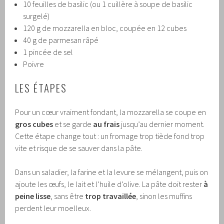
10 feuilles de basilic (ou 1 cuillère à soupe de basilic
surgelé)
120 g de mozzarella en bloc, coupée en 12 cubes
40 g de parmesan râpé
1 pincée de sel
Poivre
LES ÉTAPES
Pour un cœur vraiment fondant, la mozzarella se coupe en
gros cubes
et se garde
au frais
jusqu’au dernier moment.
Cette étape change tout : un fromage trop tiède fond trop
vite et risque de se sauver dans la pâte.
Dans un saladier, la farine et la levure se mélangent, puis on
ajoute les œufs, le lait et l’huile d’olive. La pâte doit rester
à
peine lisse
, sans être
trop travaillée
, sinon les muffins
perdent leur moelleux.