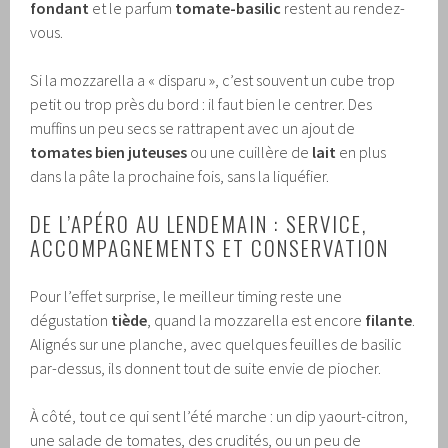
fondant
et le parfum
tomate-basilic
restent au rendez-
vous.
Si la mozzarella a « disparu », c’est souvent un cube trop
petit ou trop près du bord : il faut bien le centrer. Des
muffins un peu secs se rattrapent avec un ajout de
tomates bien juteuses
ou une cuillère de
lait
en plus
dans la pâte la prochaine fois, sans la liquéfier.
DE L’APÉRO AU LENDEMAIN : SERVICE,
ACCOMPAGNEMENTS ET CONSERVATION
Pour l’effet surprise, le meilleur timing reste une
dégustation
tiède
, quand la mozzarella est encore
filante
.
Alignés sur une planche, avec quelques feuilles de basilic
par-dessus, ils donnent tout de suite envie de piocher.
À côté, tout ce qui sent l’été marche : un dip yaourt-citron,
une salade de tomates, des crudités, ou un peu de