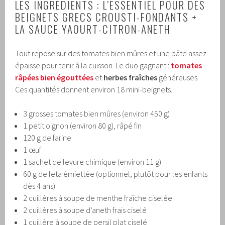
LES INGRÉDIENTS : L’ESSENTIEL POUR DES
BEIGNETS GRECS CROUSTI-FONDANTS +
LA SAUCE YAOURT-CITRON-ANETH
Tout repose sur des tomates bien mûres et une pâte assez
épaisse pour tenir à la cuisson. Le duo gagnant :
tomates
râpées bien égouttées
et
herbes fraîches
généreuses.
Ces quantités donnent environ 18 mini-beignets.
3 grosses tomates bien mûres (environ 450 g)
1 petit oignon (environ 80 g), râpé fin
120 g de farine
1 œuf
1 sachet de levure chimique (environ 11 g)
60 g de feta émiettée (optionnel, plutôt pour les enfants
dès 4 ans)
2 cuillères à soupe de menthe fraîche ciselée
2 cuillères à soupe d’aneth frais ciselé
1 cuillère à soupe de persil plat ciselé