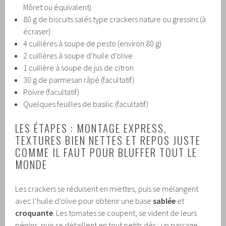
Môret ou équivalent)
80 g de biscuits salés type crackers nature ou gressins (à
écraser)
4 cuillères à soupe de pesto (environ 80 g)
2 cuillères à soupe d’huile d’olive
1 cuillère à soupe de jus de citron
30 g de parmesan râpé (facultatif)
Poivre (facultatif)
Quelques feuilles de basilic (facultatif)
LES ÉTAPES : MONTAGE EXPRESS,
TEXTURES BIEN NETTES ET REPOS JUSTE
COMME IL FAUT POUR BLUFFER TOUT LE
MONDE
Les crackers se réduisent en miettes, puis se mélangent
avec l’huile d’olive pour obtenir une base
sablée
et
croquante
. Les tomates se coupent, se vident de leurs
pépins, puis se détaillent en tout petits dés ; un passage