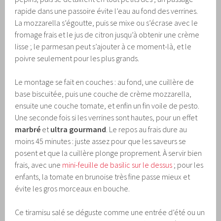
rapide dans une passoire évite l’eau au fond des verrines.
La mozzarella s’égoutte, puis se mixe ou s’écrase avec le
fromage frais et le jus de citron jusqu’à obtenir une crème
lisse ; le parmesan peut s’ajouter à ce moment-là, et le
poivre seulement pour les plus grands.
Le montage se fait en couches : au fond, une cuillère de
base biscuitée, puis une couche de crème mozzarella,
ensuite une couche tomate, et enfin un fin voile de pesto.
Une seconde fois si les verrines sont hautes, pour un effet
marbré
et
ultra gourmand
. Le repos au frais dure au
moins 45 minutes : juste assez pour que les saveurs se
posent et que la cuillère plonge proprement. À servir bien
frais, avec une
mini-feuille de basilic sur le dessus
; pour les
enfants, la tomate en brunoise très fine passe mieux et
évite les gros morceaux en bouche.
Ce tiramisu salé se déguste comme une entrée d’été ou un