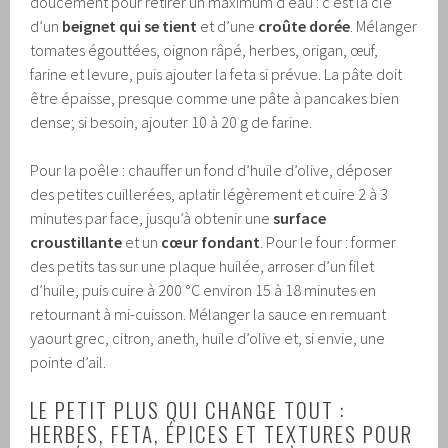
doucement pour retirer un maximum d’eau : c’est la clé
d’un
beignet qui se tient
et d’une
croûte dorée
. Mélanger
tomates égouttées, oignon râpé, herbes, origan, œuf,
farine et levure, puis ajouter la feta si prévue. La pâte doit
être épaisse, presque comme une pâte à pancakes bien
dense; si besoin, ajouter 10 à 20 g de farine.
Pour la poêle : chauffer un fond d’huile d’olive, déposer
des petites cuillerées, aplatir légèrement et cuire 2 à 3
minutes par face, jusqu’à obtenir une
surface
croustillante
et un
cœur fondant
. Pour le four : former
des petits tas sur une plaque huilée, arroser d’un filet
d’huile, puis cuire à 200 °C environ 15 à 18 minutes en
retournant à mi-cuisson. Mélanger la sauce en remuant
yaourt grec, citron, aneth, huile d’olive et, si envie, une
pointe d’ail.
LE PETIT PLUS QUI CHANGE TOUT :
HERBES, FETA, ÉPICES ET TEXTURES POUR