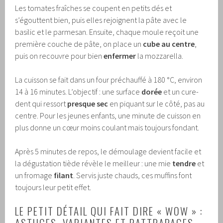
Les tomates fraîches se coupent en petits dés et
s’égouttent bien, puis elles rejoignent la pâte avec le
basilic et le parmesan. Ensuite, chaque moule reçoit une
première couche de pâte, on place un
cube au centre
,
puis on recouvre pour bien
enfermer
la mozzarella.
La cuisson se fait dans un four préchauffé à 180 °C, environ
14 à 16 minutes. L’objectif : une surface
dorée
et un cure-
dent qui ressort
presque sec
en piquant sur le côté, pas au
centre. Pour les jeunes enfants, une minute de cuisson en
plus donne un cœur moins coulant mais toujours fondant.
Après 5 minutes de repos, le démoulage devient facile et
la dégustation tiède révèle le meilleur : une mie
tendre
et
un fromage
filant
. Servis juste chauds, ces muffins font
toujours leur petit effet.
LE PETIT DÉTAIL QUI FAIT DIRE « WOW » :
ASTUCES, VARIANTES ET RATTRAPAGES