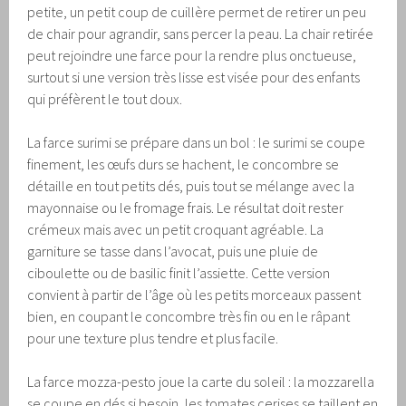
petite, un petit coup de cuillère permet de retirer un peu
de chair pour agrandir, sans percer la peau. La chair retirée
peut rejoindre une farce pour la rendre plus onctueuse,
surtout si une version très lisse est visée pour des enfants
qui préfèrent le tout doux.
La farce surimi se prépare dans un bol : le surimi se coupe
finement, les œufs durs se hachent, le concombre se
détaille en tout petits dés, puis tout se mélange avec la
mayonnaise ou le fromage frais. Le résultat doit rester
crémeux mais avec un petit croquant agréable. La
garniture se tasse dans l’avocat, puis une pluie de
ciboulette ou de basilic finit l’assiette. Cette version
convient à partir de l’âge où les petits morceaux passent
bien, en coupant le concombre très fin ou en le râpant
pour une texture plus tendre et plus facile.
La farce mozza-pesto joue la carte du soleil : la mozzarella
se coupe en dés si besoin, les tomates cerises se taillent en