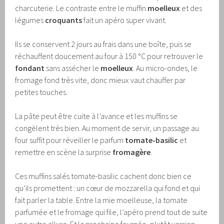
charcuterie. Le contraste entre le muffin
moelleux
et des
légumes
croquants
fait un apéro super vivant.
Ils se conservent 2 jours au frais dans une boîte, puis se
réchauffent doucement au four à 150 °C pour retrouver le
fondant
sans assécher le
moelleux
. Au micro-ondes, le
fromage fond très vite, donc mieux vaut chauffer par
petites touches.
La pâte peut être cuite à l’avance et les muffins se
congèlent très bien. Au moment de servir, un passage au
four suffit pour réveiller le parfum
tomate-basilic
et
remettre en scène la surprise
fromagère
.
Ces muffins salés tomate-basilic cachent donc bien ce
qu’ils promettent : un cœur de mozzarella qui fond et qui
fait parler la table. Entre la mie moelleuse, la tomate
parfumée et le fromage qui file, l’apéro prend tout de suite
une autre allure. Et la prochaine fournée, plutôt version