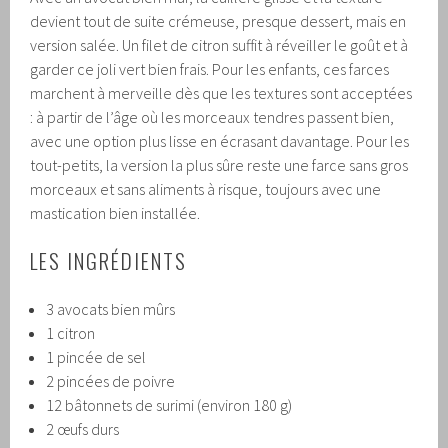
devient tout de suite crémeuse, presque dessert, mais en
version salée. Un filet de citron suffit à réveiller le goût et à
garder ce joli vert bien frais. Pour les enfants, ces farces
marchent à merveille dès que les textures sont acceptées
: à partir de l’âge où les morceaux tendres passent bien,
avec une option plus lisse en écrasant davantage. Pour les
tout-petits, la version la plus sûre reste une farce sans gros
morceaux et sans aliments à risque, toujours avec une
mastication bien installée.
LES INGRÉDIENTS
3 avocats bien mûrs
1 citron
1 pincée de sel
2 pincées de poivre
12 bâtonnets de surimi (environ 180 g)
2 œufs durs