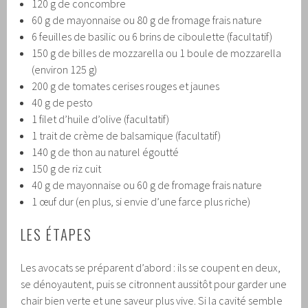
120 g de concombre
60 g de mayonnaise ou 80 g de fromage frais nature
6 feuilles de basilic ou 6 brins de ciboulette (facultatif)
150 g de billes de mozzarella ou 1 boule de mozzarella
(environ 125 g)
200 g de tomates cerises rouges et jaunes
40 g de pesto
1 filet d’huile d’olive (facultatif)
1 trait de crème de balsamique (facultatif)
140 g de thon au naturel égoutté
150 g de riz cuit
40 g de mayonnaise ou 60 g de fromage frais nature
1 œuf dur (en plus, si envie d’une farce plus riche)
LES ÉTAPES
Les avocats se préparent d’abord : ils se coupent en deux,
se dénoyautent, puis se citronnent aussitôt pour garder une
chair bien verte et une saveur plus vive. Si la cavité semble