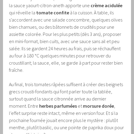
la sauce yaourt-citron-aneth apporte une
crème acidulée
qui réveille la
tomate confite
à la cuisson. À table, ils
s’accordent avec une salade concombre, quelques olives
bien charnues, ou des bâtonnets de crudités pour une
assiette colorée. Pour les plus petits (dès 3 ans), proposer
en mini-format, bien cuits, avec une sauce sans ail et peu
salée. Ils se gardent 24 heures au frais, puis se réchauffent
au four à 180 °C quelques minutes pour retrouver du
croustillant; la sauce, elle, se garde à part pour rester bien
fraîche.
Au final, trois tomates râpées suffisent à créer des beignets
grecs crousti-fondants qui font parler toute la tablée,
surtout quand la sauce citronnée arrive au dernier
moment. Entre
herbes parfumées
et
morsure dorée
,
l’effet surprise reste intact, même en version four. Et si la
prochaine fournée jouait encore plus le mystère : plutôt
menthe, plutôt basilic, ou une pointe de paprika doux pour