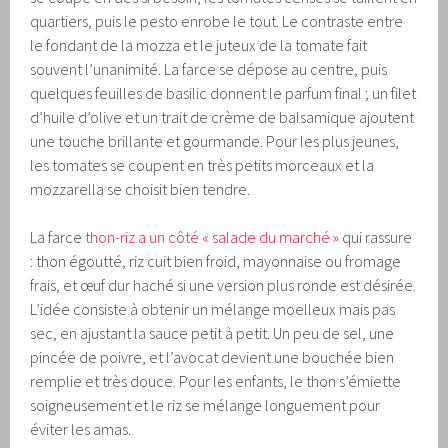
quartiers, puis le pesto enrobe le tout. Le contraste entre
le fondant de la mozza et le juteux de la tomate fait
souvent l’unanimité. La farce se dépose au centre, puis
quelques feuilles de basilic donnent le parfum final ; un filet
d’huile d’olive et un trait de crème de balsamique ajoutent
une touche brillante et gourmande. Pour les plus jeunes,
les tomates se coupent en très petits morceaux et la
mozzarella se choisit bien tendre.
La farce
thon-riz a un côté « salade du marché »
qui rassure
: thon égoutté, riz cuit bien froid, mayonnaise ou fromage
frais, et œuf dur haché si une version plus ronde est désirée.
L’idée consiste à obtenir un mélange moelleux mais pas
sec, en ajustant la sauce petit à petit. Un peu de sel, une
pincée de poivre, et l’avocat devient une bouchée bien
remplie et très douce. Pour les enfants, le thon s’émiette
soigneusement et le riz se mélange longuement pour
éviter les amas.