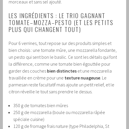
morceaux et sans sel ajouté.
LES INGRÉDIENTS : LE TRIO GAGNANT
TOMATE–MOZZA–PESTO (ET LES PETITS
PLUS QUI CHANGENT TOUT)
Pour 6 verrines, tout repose sur des produits simples et
bien choisis : une tomate mûre, une mozzarella fondante,
un pesto qui sent bon le basilic. Ce sont les détails qui font
la différence, comme une tomate bien égouttée pour
garder des couches
bien distinctes
et une mozzarella
travaillée en crème pour une
texture nuageuse
. Le
parmesan reste facultatif mais ajoute un petit relief, et le
citron réveille le tout sans prendre le dessus.
350 g de tomates bien mûres
250 g de mozzarella (boule ou mozzarella râpée
spéciale cuisine)
120 g de fromage frais nature (type Philadelphia, St