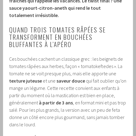
fraîches qui rappelle les vacances. Le twist final ? Une
sauce yaourt-citron-aneth qui rend le tout
totalement irrésistible.
QUAND TROIS TOMATES RÂPÉES SE
TRANSFORMENT EN BOUCHÉES
BLUFFANTES À L’APÉRO
Ces bouchées cachent un classique grec : les beignets de
tomates râpées aux herbes, façon « tomatokeftedes ». La
tomate ne se voit presque plus, mais elle apporte une
texture juteuse
et une
saveur douce
qui fait oublier qu’on
mange un légume. Cette recette convient aux enfants à
partir du moment où la mastication est bien en place,
généralement
à partir de 3 ans
, en format mini et pas trop
salé. Pour les plus grands, la version avec un peu de feta
donne un côté encore plus gourmand, sans jamais tomber
dans le lourd.