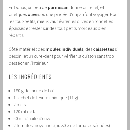
En bonus, un peu de
parmesan
donne du relief, et
quelques
olives
ou une pincée d’origan font voyager. Pour
les tout-petits, mieux vaut éviter les olives en rondelles
épaisses et rester sur des tout petits morceaux bien
répartis.
Côté matériel : des
moules individuels
, des
caissettes
si
besoin, et un cure-dent pour vérifier la cuisson sans trop
dessécher l’intérieur.
LES INGRÉDIENTS
180 g de farine de blé
1 sachet de levure chimique (11 g)
2 œufs
120 ml de lait
60 ml d’huile d’olive
2 tomates moyennes (ou 80 g de tomates séchées)