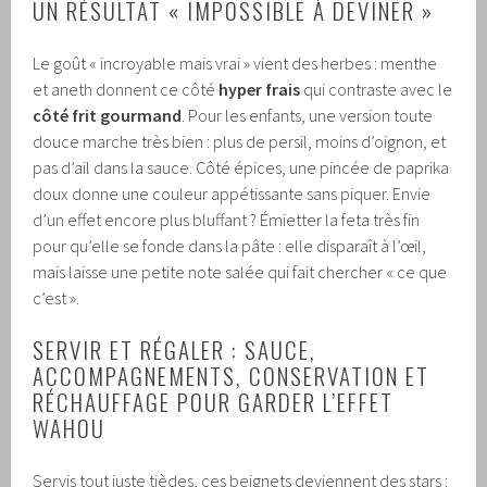
UN RÉSULTAT « IMPOSSIBLE À DEVINER »
Le goût « incroyable mais vrai » vient des herbes : menthe
et aneth donnent ce côté
hyper frais
qui contraste avec le
côté frit gourmand
. Pour les enfants, une version toute
douce marche très bien : plus de persil, moins d’oignon, et
pas d’ail dans la sauce. Côté épices, une pincée de paprika
doux donne une couleur appétissante sans piquer. Envie
d’un effet encore plus bluffant ? Émietter la feta très fin
pour qu’elle se fonde dans la pâte : elle disparaît à l’œil,
mais laisse une petite note salée qui fait chercher « ce que
c’est ».
SERVIR ET RÉGALER : SAUCE,
ACCOMPAGNEMENTS, CONSERVATION ET
RÉCHAUFFAGE POUR GARDER L’EFFET
WAHOU
Servis tout juste tièdes, ces beignets deviennent des stars :