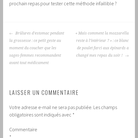
prochain repas pour tester cette méthode infaillible ?
NAVIGATION
Brûlures d’estomac pendant
« Mais comment la mozzarella
DES
la grossesse : ce petit geste au
reste à l’intérieur ? » : ce blanc
ARTICLES
moment du coucher que les
de poulet farci aux épinards a
sages-femmes recommandent
changé mes repas du soir !
avant tout médicament
LAISSER UN COMMENTAIRE
Votre adresse e-mail ne sera pas publiée.
Les champs
obligatoires sont indiqués avec
*
Commentaire
*