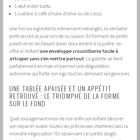
1 œuf entier battu
1 cuillère à café d’huile d’olive ou de colza
Une fois les ingrédients intimement mélangés, le véritable
petit secret se joue lors de la cuisson. En formant de petits
palets et en les faisant dorer doucement à la poêle, on
offre à l’enfant
une enveloppe croustillante facile à
attraper sans s’en mettre partout
. La galette se tient
parfaitement en main et permet une dégustation
autonome qui flatte son ego tout en stimulant ses gencives.
UNE TABLÉE APAISÉE ET UN APPÉTIT
RETROUVÉ : LE TRIOMPHE DE LA FORME
SUR LE FOND
Quel soulagement inouï de voir enfin son enfant dévorer
son repas et avaler toutes ses précieuses vitamines sans la
moindre négociation ! En observant ces petits doigts