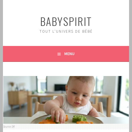
Aller
au
BABYSPIRIT
contenu
principal
TOUT L'UNIVERS DE BÉBÉ
MENU
Source: DR