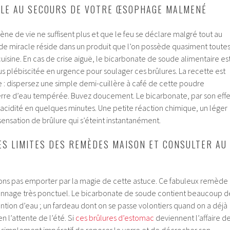
LLE AU SECOURS DE VOTRE ŒSOPHAGE MALMENÉ
giène de vie ne suffisent plus et que le feu se déclare malgré tout au
mède miracle réside dans un produit que l’on possède quasiment toute
uisine. En cas de crise aiguë, le bicarbonate de soude alimentaire es
plus plébiscitée en urgence pour soulager ces brûlures. La recette est
e : dispersez une simple demi-cuillère à café de cette poudre
erre d’eau tempérée. Buvez doucement. Le bicarbonate, par son effe
 l’acidité en quelques minutes. Une petite réaction chimique, un léger
a sensation de brûlure qui s’éteint instantanément.
ES LIMITES DES REMÈDES MAISON ET CONSULTER AU
ons pas emporter par la magie de cette astuce. Ce fabuleux remède
pannage très ponctuel. Le bicarbonate de soude contient beaucoup d
tention d’eau ; un fardeau dont on se passe volontiers quand on a déjà
en l’attente de l’été. Si
ces brûlures d’estomac
deviennent l’affaire d