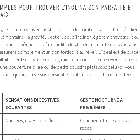
IMPLES POUR TROUVER L’INCLINAISON PARFAITE ET
AIX
ligne, martelée avec insistance dans de nombreuses maternités, tient
émentaire : la gravité. Il est crucial d’incliner légèrement votre lit ou
 pour empêcher le reflux. Inutile de glisser cinquante coussins sous
ssurerait simplement un bon torticolis au réveil. L’idéal est de place
llaitement sous votre dos ou, mieux encore, de surélever la tête de
 une couverture pliée ou de petits coussins plats
sous
celui-ci. Vous
douce qui préserve vos cervicales tout en bloquant la remontée
SENSATIONS DIGESTIVES
GESTE NOCTURNE À
COURANTES
PRIVILÉGIER
Nausées, digestion difficile
Coucher retardé après le
repas