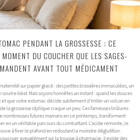
TOMAC PENDANT LA GROSSESSE : CE
U MOMENT DU COUCHER QUE LES SAGES-
MANDENT AVANT TOUT MÉDICAMENT
aternité sur papier glacé : des petites brassières immaculées, un
n sourire béat. Mais soyons honnêtes un instant : quand les douces
ent et que votre estomac décide subitement d’imiter un volcan en
s de la grossesse idyllique craque un peu. Ces fameuses brûlures
 de nombreuses futures mamans en ce printemps, transforment
er en un véritable parcours du combattant. L’acide remonte, le
rouve à fixer le plafond en redoutant la moindre déglutition.
ous ruer aveuglément sur la trousse à pharmacie, il existe des