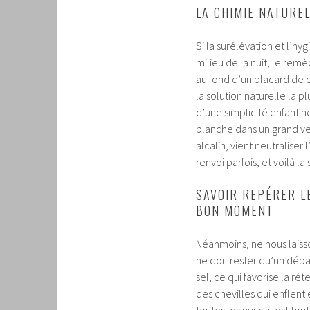
LA CHIMIE NATURE
Si la surélévation et l’hy
milieu de la nuit, le re
au fond d’un placard de c
la solution naturelle la 
d’une simplicité enfantin
blanche dans un grand v
alcalin, vient neutraliser
renvoi parfois, et voilà l
SAVOIR REPÉRER L
BON MOMENT
Néanmoins, ne nous laiss
ne doit rester qu’un dé
sel, ce qui favorise la ré
des chevilles qui enflent 