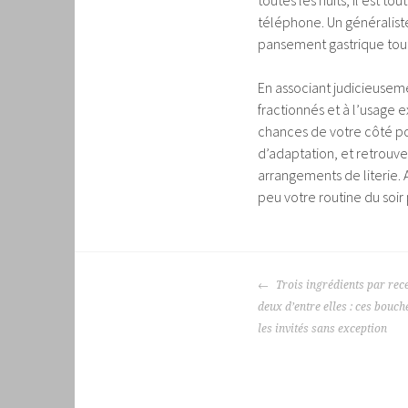
toutes les nuits, il est 
téléphone. Un généralist
pansement gastrique tout 
En associant judicieusem
fractionnés et à l’usage
chances de votre côté p
d’adaptation, et retrouve
arrangements de literie. A
peu votre routine du soir
NAVIGATION
Trois ingrédients par rece
DES
deux d’entre elles : ces bouch
ARTICLES
les invités sans exception