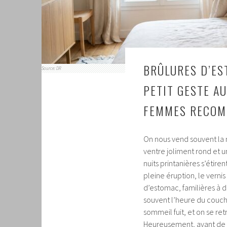
BRÛLURES D’ES
Source: DR
PETIT GESTE A
FEMMES RECOM
On nous vend souvent la m
ventre joliment rond et u
nuits printanières s’étir
pleine éruption, le verni
d’estomac, familières à
souvent l’heure du couch
sommeil fuit, et on se ret
Heureusement, avant de v