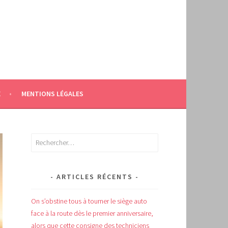
E
MENTIONS LÉGALES
Rechercher :
ARTICLES RÉCENTS
On s’obstine tous à tourner le siège auto
face à la route dès le premier anniversaire,
alors que cette consigne des techniciens