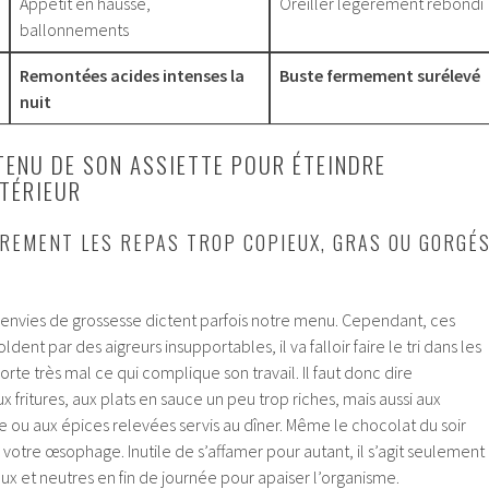
Appétit en hausse,
Oreiller légèrement rebondi
ballonnements
Remontées acides intenses la
Buste fermement surélevé
nuit
TENU DE SON ASSIETTE POUR ÉTEINDRE
NTÉRIEUR
REMENT LES REPAS TROP COPIEUX, GRAS OU GORGÉ
os envies de grossesse dictent parfois notre menu. Cependant, ces
soldent par des aigreurs insupportables, il va falloir faire le tri dans les
rte très mal ce qui complique son travail. Il faut donc dire
fritures, aux plats en sauce un peu trop riches, mais aussi aux
 ou aux épices relevées servis au dîner. Même le chocolat du soir
votre œsophage. Inutile de s’affamer pour autant, il s’agit seulement
oux et neutres en fin de journée pour apaiser l’organisme.