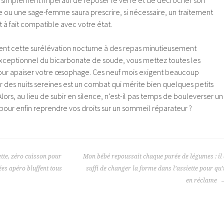
tout simplement impératif de reposer le verre et de décrocher son
e ou une sage-femme saura prescrire, si nécessaire, un traitement
à fait compatible avec votre état.
ent cette surélévation nocturne à des repas minutieusement
 exceptionnel du bicarbonate de soude, vous mettez toutes les
our apaiser votre œsophage. Ces neuf mois exigent beaucoup
r des nuits sereines est un combat qui mérite bien quelques petits
lors, au lieu de subir en silence, n’est-il pas temps de bouleverser un
 pour enfin reprendre vos droits sur un sommeil réparateur ?
tte, zéro cuisson pour
Mon bébé repoussait chaque purée de légumes : il
ées apéro bluffent tous
suffi de changer la forme dans l’assiette pour qu’
en réclame