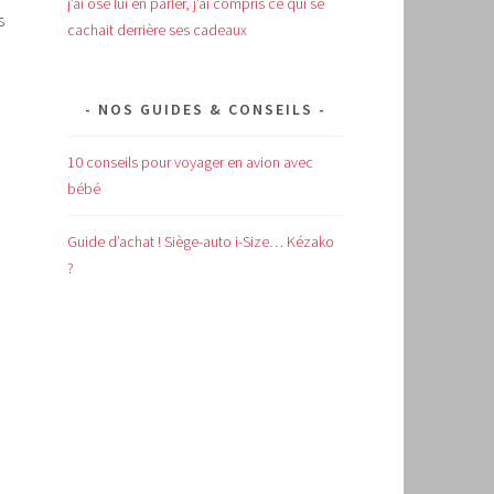
j’ai osé lui en parler, j’ai compris ce qui se
s
cachait derrière ses cadeaux
NOS GUIDES & CONSEILS
10 conseils pour voyager en avion avec
bébé
Guide d’achat !
Siège-auto i-Size… Kézako
?