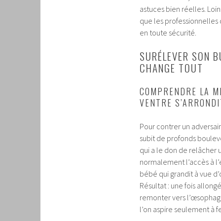
astuces bien réelles. Lo
que les professionnelles
en toute sécurité.
SURÉLEVER SON BU
CHANGE TOUT
COMPRENDRE LA MÉ
VENTRE S’ARRONDI
Pour contrer un adversair
subit de profonds boule
qui a le don de relâcher 
normalement l’accès à l’e
bébé qui grandit à vue d’œ
Résultat : une fois allo
remonter vers l’œsophage
l’on aspire seulement à f