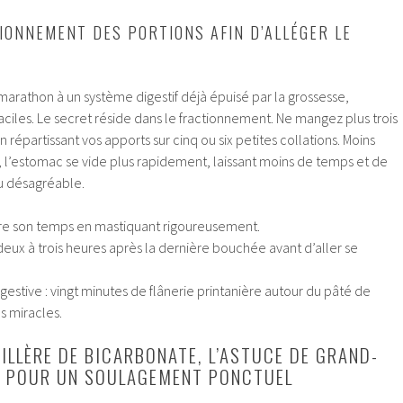
IONNEMENT DES PORTIONS AFIN D’ALLÉGER LE
arathon à un système digestif déjà épuisé par la grossesse,
faciles. Le secret réside dans le fractionnement. Ne mangez plus trois
n répartissant vos apports sur cinq ou six petites collations. Moins
is, l’estomac se vide plus rapidement, laissant moins de temps et de
u désagréable.
re son temps en mastiquant rigoureusement.
ux à trois heures après la dernière bouchée avant d’aller se
igestive : vingt minutes de flânerie printanière autour du pâté de
s miracles.
ILLÈRE DE BICARBONATE, L’ASTUCE DE GRAND-
E POUR UN SOULAGEMENT PONCTUEL