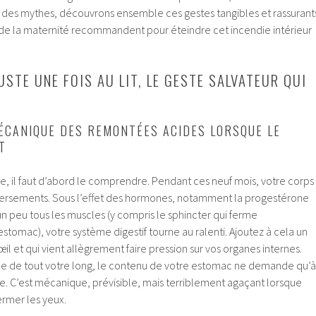
in des mythes, découvrons ensemble ces gestes tangibles et rassurant
 de la maternité recommandent pour éteindre cet incendie intérieur
STE UNE FOIS AU LIT, LE GESTE SALVATEUR QUI
CANIQUE DES REMONTÉES ACIDES LORSQUE LE
T
e, il faut d’abord le comprendre. Pendant ces neuf mois, votre corps
versements. Sous l’effet des hormones, notamment la progestérone
un peu tous les muscles (y compris le sphincter qui ferme
stomac), votre système digestif tourne au ralenti. Ajoutez à cela un
il et qui vient allègrement faire pression sur vos organes internes.
ngée de tout votre long, le contenu de votre estomac ne demande qu’à
. C’est mécanique, prévisible, mais terriblement agaçant lorsque
ermer les yeux.