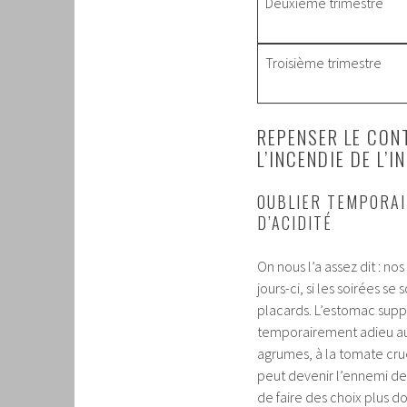
Deuxième trimestre
Troisième trimestre
REPENSER LE CON
L’INCENDIE DE L’I
OUBLIER TEMPORAI
D’ACIDITÉ
On nous l’a assez dit : n
jours-ci, si les soirées se 
placards. L’estomac suppo
temporairement adieu aux 
agrumes, à la tomate crue
peut devenir l’ennemi de 
de faire des choix plus d