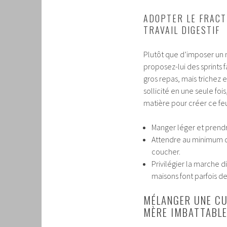
ADOPTER LE FRACT
TRAVAIL DIGESTIF
Plutôt que d’imposer un m
proposez-lui des sprints 
gros repas, mais trichez e
sollicité en une seule fo
matière pour créer ce fe
Manger léger et prend
Attendre au minimum de
coucher.
Privilégier la marche d
maisons font parfois de
MÉLANGER UNE CU
MÈRE IMBATTABL