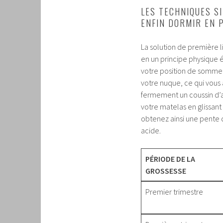
LES TECHNIQUES S
ENFIN DORMIR EN P
La solution de première 
en un principe physique él
votre position de sommeil
votre nuque, ce qui vous a
fermement un coussin d’a
votre matelas en glissant
obtenez ainsi une pente 
acide.
PÉRIODE DE LA
GROSSESSE
Premier trimestre