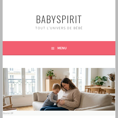
Aller
au
BABYSPIRIT
contenu
principal
TOUT L'UNIVERS DE BÉBÉ
MENU
Source: DR