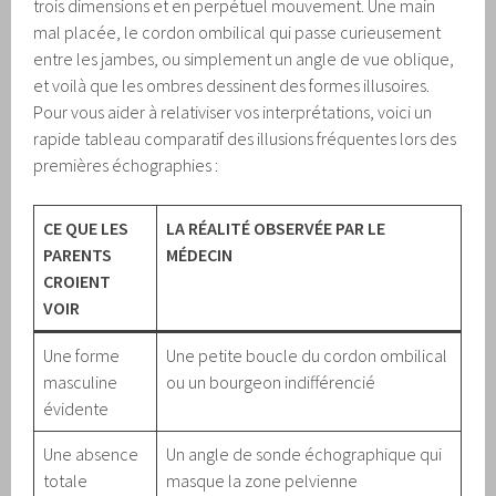
trois dimensions et en perpétuel mouvement. Une main
mal placée, le cordon ombilical qui passe curieusement
entre les jambes, ou simplement un angle de vue oblique,
et voilà que les ombres dessinent des formes illusoires.
Pour vous aider à relativiser vos interprétations, voici un
rapide tableau comparatif des illusions fréquentes lors des
premières échographies :
CE QUE LES
LA RÉALITÉ OBSERVÉE PAR LE
PARENTS
MÉDECIN
CROIENT
VOIR
Une forme
Une petite boucle du cordon ombilical
masculine
ou un bourgeon indifférencié
évidente
Une absence
Un angle de sonde échographique qui
totale
masque la zone pelvienne