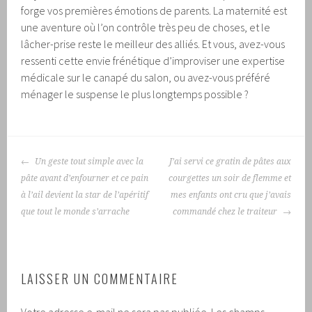
forge vos premières émotions de parents. La maternité est
une aventure où l’on contrôle très peu de choses, et le
lâcher-prise reste le meilleur des alliés. Et vous, avez-vous
ressenti cette envie frénétique d’improviser une expertise
médicale sur le canapé du salon, ou avez-vous préféré
ménager le suspense le plus longtemps possible ?
NAVIGATION
Un geste tout simple avec la
J’ai servi ce gratin de pâtes aux
DES
pâte avant d’enfourner et ce pain
courgettes un soir de flemme et
ARTICLES
à l’ail devient la star de l’apéritif
mes enfants ont cru que j’avais
que tout le monde s’arrache
commandé chez le traiteur
LAISSER UN COMMENTAIRE
Votre adresse e-mail ne sera pas publiée.
Les champs