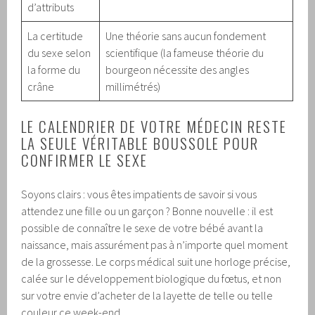
d’attributs
La certitude
Une théorie sans aucun fondement
du sexe selon
scientifique (la fameuse théorie du
la forme du
bourgeon nécessite des angles
crâne
millimétrés)
LE CALENDRIER DE VOTRE MÉDECIN RESTE
LA SEULE VÉRITABLE BOUSSOLE POUR
CONFIRMER LE SEXE
Soyons clairs : vous êtes impatients de savoir si vous
attendez une fille ou un garçon ? Bonne nouvelle : il est
possible de connaître le sexe de votre bébé avant la
naissance, mais assurément pas à n’importe quel moment
de la grossesse. Le corps médical suit une horloge précise,
calée sur le développement biologique du fœtus, et non
sur votre envie d’acheter de la layette de telle ou telle
couleur ce week-end.