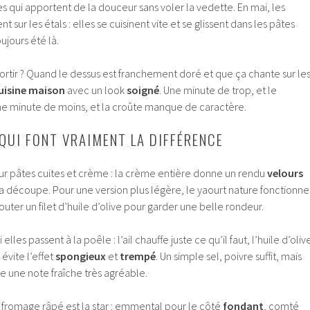
es qui apportent de la douceur sans voler la vedette. En mai, les
t sur les étals : elles se cuisinent vite et se glissent dans les pâtes
ujours été là.
rtir ? Quand le dessus est franchement doré et que ça chante sur le
uisine maison
avec un look
soigné
. Une minute de trop, et le
e minute de moins, et la croûte manque de caractère.
 QUI FONT VRAIMENT LA DIFFÉRENCE
ur pâtes cuites et crème : la crème entière donne un rendu
velours
a découpe. Pour une version plus légère, le yaourt nature fonctionne
jouter un filet d’huile d’olive pour garder une belle rondeur.
elles passent à la poêle : l’ail chauffe juste ce qu’il faut, l’huile d’oliv
 évite l’effet
spongieux
et
trempé
. Un simple sel, poivre suffit, mais
e une note fraîche très agréable.
e fromage râpé est la star : emmental pour le côté
fondant
, comté