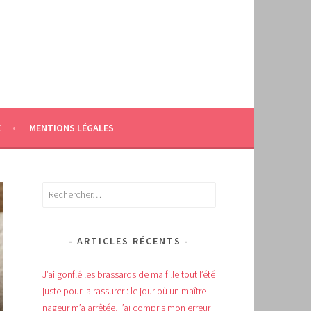
E
MENTIONS LÉGALES
Rechercher :
ARTICLES RÉCENTS
J’ai gonflé les brassards de ma fille tout l’été
juste pour la rassurer : le jour où un maître-
nageur m’a arrêtée, j’ai compris mon erreur