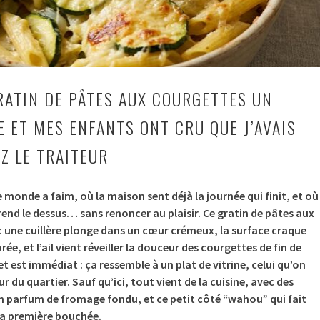
GRATIN DE PÂTES AUX COURGETTES UN
E ET MES ENFANTS ONT CRU QUE J’AVAIS
 LE TRAITEUR
 le monde a faim, où la maison sent déjà la journée qui finit, et où
prend le dessus… sans renoncer au plaisir. Ce gratin de pâtes aux
: une cuillère plonge dans un cœur
crémeux
, la surface craque
orée
, et l’ail vient réveiller la douceur des courgettes de fin de
fet est immédiat : ça ressemble à un plat de vitrine, celui qu’on
ur du quartier. Sauf qu’ici, tout vient de la cuisine, avec des
un parfum de fromage fondu, et ce petit côté “wahou” qui fait
 la première bouchée.