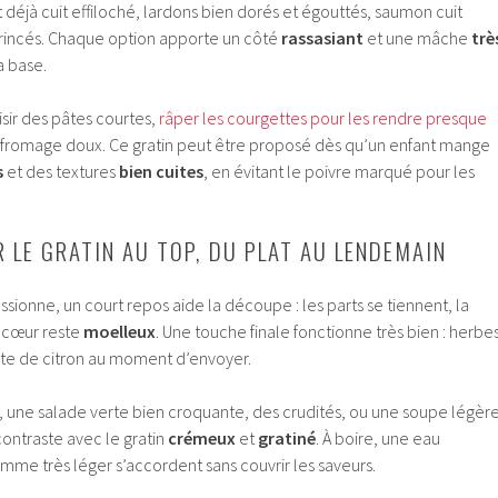
t déjà cuit effiloché, lardons bien dorés et égouttés, saumon cuit
 rincés. Chaque option apporte un côté
rassasiant
et une mâche
trè
a base.
oisir des pâtes courtes,
râper les courgettes pour les rendre presque
un fromage doux. Ce gratin peut être proposé dès qu’un enfant mange
s
et des textures
bien cuites
, en évitant le poivre marqué pour les
 LE GRATIN AU TOP, DU PLAT AU LENDEMAIN
ssionne, un court repos aide la découpe : les parts se tiennent, la
 cœur reste
moelleux
. Une touche finale fonctionne très bien : herbe
ste de citron au moment d’envoyer.
ne salade verte bien croquante, des crudités, ou une soupe légèr
contraste avec le gratin
crémeux
et
gratiné
. À boire, une eau
mme très léger s’accordent sans couvrir les saveurs.