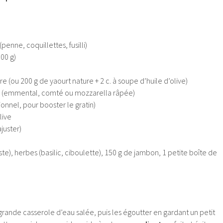
penne, coquillettes, fusilli)
00 g)
 (ou 200 g de yaourt nature + 2 c. à soupe d’huile d’olive)
é (emmental, comté ou mozzarella râpée)
onnel, pour booster le gratin)
live
ajuster)
este), herbes (basilic, ciboulette), 150 g de jambon, 1 petite boîte de
grande casserole d’eau salée, puis les égoutter en gardant un petit