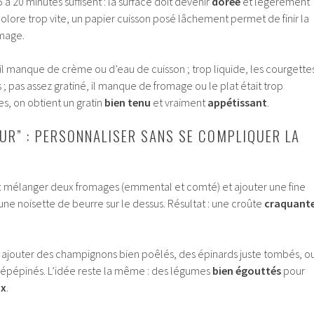
5 à 20 minutes suffisent : la surface doit devenir
dorée
et légèrement
 colore trop vite, un papier cuisson posé lâchement permet de finir la
omage.
c, il manque de crème ou d’eau de cuisson ; trop liquide, les courgette
s ; pas assez gratiné, il manque de fromage ou le plat était trop
s, on obtient un gratin
bien tenu
et vraiment
appétissant
.
EUR” : PERSONNALISER SANS SE COMPLIQUER LA
: mélanger deux fromages (emmental et comté) et ajouter une fine
une noisette de beurre sur le dessus. Résultat : une croûte
craquant
: ajouter des champignons bien poêlés, des épinards juste tombés, o
épépinés. L’idée reste la même : des légumes
bien égouttés
pour
ux
.