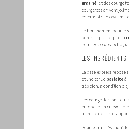
gratiné
, et des courgett
courgettes arrivent jolimen
comme si elles avaient to
Le bon moment pour le so
bords, le plat respire la
c
fromage se dessèche ; un
LES INGRÉDIENTS
La base express repose s
et une tenue
parfaite
à l
très bien, à condition d’a
Les courgettes font tout si 
enrobe, et la cuisson vive
un zeste de citron apport
Pour le gratin “wahou”, l