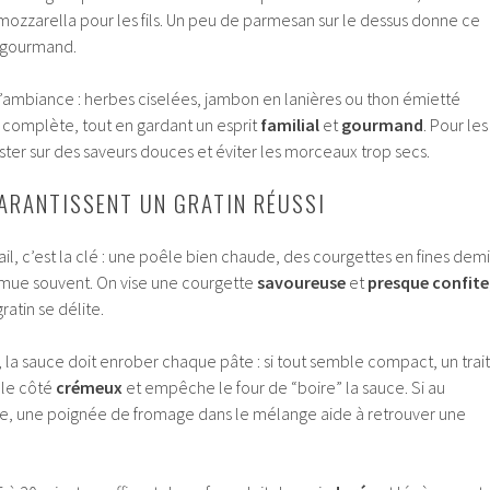
 mozzarella pour les fils. Un peu de parmesan sur le dessus donne ce
et gourmand.
l’ambiance : herbes ciselées, jambon en lanières ou thon émietté
 complète, tout en gardant un esprit
familial
et
gourmand
. Pour les
ester sur des saveurs douces et éviter les morceaux trop secs.
GARANTISSENT UN GRATIN RÉUSSI
ail, c’est la clé : une poêle bien chaude, des courgettes en fines demi
emue souvent. On vise une courgette
savoureuse
et
presque confite
gratin se délite.
a sauce doit enrober chaque pâte : si tout semble compact, un trait
 le côté
crémeux
et empêche le four de “boire” la sauce. Si au
uide, une poignée de fromage dans le mélange aide à retrouver une