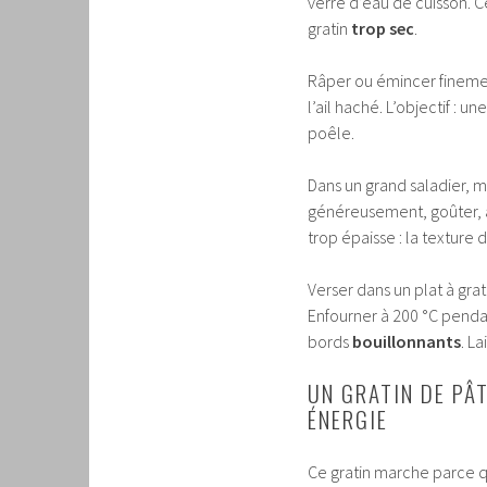
verre d’eau de cuisson. 
gratin
trop sec
.
Râper ou émincer finement 
l’ail haché. L’objectif : u
poêle.
Dans un grand saladier, m
généreusement, goûter, aj
trop épaisse : la texture 
Verser dans un plat à gra
Enfourner à 200 °C penda
bords
bouillonnants
. L
UN GRATIN DE PÂ
ÉNERGIE
Ce gratin marche parce qu’