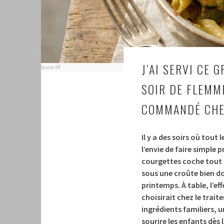
J’AI SERVI CE 
Source: DR
SOIR DE FLEMM
COMMANDÉ CHEZ
Il y a des soirs où tout
l’envie de faire simple 
courgettes coche tout 
sous une croûte
bien d
printemps. À table, l’ef
choisirait chez le traite
ingrédients familiers, 
sourire les enfants dès