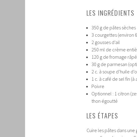
LES INGRÉDIENTS
350 g de pâtes sèches (
3 courgettes (environ 6
2 gousses d’ail
250 ml de crème entière
120 g de fromage râp
30 g de parmesan (opti
2 c. à soupe d’huile d’o
1 c. à café de sel fin (à 
Poivre
Optionnel : 1 citron (z
thon égoutté
LES ÉTAPES
Cuire les pâtes dans une 