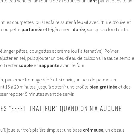
Cette eau riche en amidon aide à retrouver un
liant
parfait et évite un
les courgettes, puis les faire sauter à feu vif avec l’huile d’olive et
ne courgette
parfumée
et légèrement
dorée
, sans jus au fond de la
élanger pâtes, courgettes et crème (ou l’alternative). Poivrer
uster en sel, puis ajouter un peu d’eau de cuisson si la sauce sembl
doit rester
souple
et
nappante
avant le four.
tin, parsemer fromage râpé et, si envie, un peu de parmesan.
nt 15 à 20 minutes, jusqu’à obtenir une croûte
bien gratinée
et des
aisser reposer 5 minutes avant de servir.
TES “EFFET TRAITEUR” QUAND ON N’A AUCUNE
il joue sur trois plaisirs simples : une base
crémeuse
, un dessus