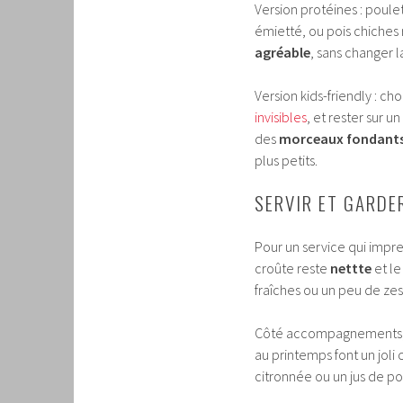
Version protéines : poule
émietté, ou pois chiches
agréable
, sans changer l
Version kids-friendly : ch
invisibles
, et rester sur 
des
morceaux fondant
plus petits.
SERVIR ET GARDER
Pour un service qui impre
croûte reste
nettte
et le
fraîches ou un peu de ze
Côté accompagnements, u
au printemps font un joli 
citronnée ou un jus de po