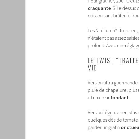
Pour gratiner, 200 °C et 1
craquante
. Si le dessus
cuisson sans brûler le fr
Les “anti-cata” : trop se
n’étaient pas assez saisie
profond. Avec ces réglage
LE TWIST “TRAIT
VIE
Version ultra gourmande 
pluie de chapelure, plus 
et un cœur
fondant
.
Version légumes en plus 
quelques dés de tomate 
garder un gratin
onctue