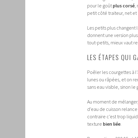
pour le goût
plus corsé
,
petit côté traiteur, net 
Les petits plus changent 
donnent une version plus
tout-petits, mieux vaut r
LES ÉTAPES QUI 
Poêler les courgettes à l’
lunes ou râpées, et on r
sans eau visible, sinon le 
Au moment de mélanger, l
d’eau de cuisson relance
contraire c’est trop liq
texture
bien liée
.