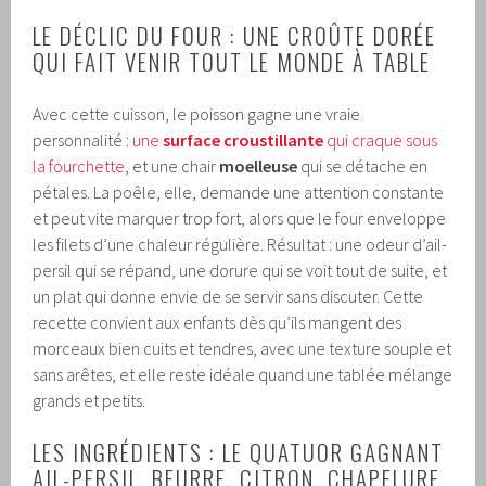
LE DÉCLIC DU FOUR : UNE CROÛTE DORÉE
QUI FAIT VENIR TOUT LE MONDE À TABLE
Avec cette cuisson, le poisson gagne une vraie
personnalité :
une
surface croustillante
qui craque sous
la fourchette
, et une chair
moelleuse
qui se détache en
pétales. La poêle, elle, demande une attention constante
et peut vite marquer trop fort, alors que le four enveloppe
les filets d’une chaleur régulière. Résultat : une odeur d’ail-
persil qui se répand, une dorure qui se voit tout de suite, et
un plat qui donne envie de se servir sans discuter. Cette
recette convient aux enfants dès qu’ils mangent des
morceaux bien cuits et tendres, avec une texture souple et
sans arêtes, et elle reste idéale quand une tablée mélange
grands et petits.
LES INGRÉDIENTS : LE QUATUOR GAGNANT
AIL-PERSIL, BEURRE, CITRON, CHAPELURE