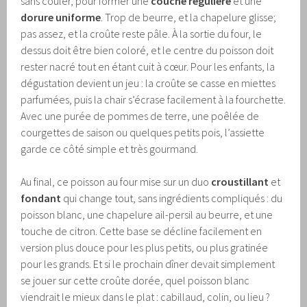
sans couler, pour former une
couche régulière
et une
dorure uniforme
. Trop de beurre, et la chapelure glisse;
pas assez, et la croûte reste pâle. À la sortie du four, le
dessus doit être bien coloré, et le centre du poisson doit
rester nacré tout en étant cuit à cœur. Pour les enfants, la
dégustation devient un jeu : la croûte se casse en miettes
parfumées, puis la chair s’écrase facilement à la fourchette.
Avec une purée de pommes de terre, une poêlée de
courgettes de saison ou quelques petits pois, l’assiette
garde ce côté simple et très gourmand.
Au final, ce poisson au four mise sur un duo
croustillant
et
fondant
qui change tout, sans ingrédients compliqués : du
poisson blanc, une chapelure ail-persil au beurre, et une
touche de citron. Cette base se décline facilement en
version plus douce pour les plus petits, ou plus gratinée
pour les grands. Et si le prochain dîner devait simplement
se jouer sur cette croûte dorée, quel poisson blanc
viendrait le mieux dans le plat : cabillaud, colin, ou lieu ?