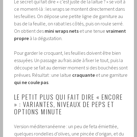
Le secret qui fait dire « c’est juste de la laitue ? » se voit à
ce moment-là : les wraps se montent directement dans
les feuilles. On dépose une petite ligne de garniture au
bas de la feuille, on rabat les côtés, puis on roule serré.
On obtient des
mini wraps nets
et une tenue
vraiment
propre
à la dégustation.
Pour garder le croquant, les feuilles doivent être bien
essuyées. Un passage au frais aide à fixer le tout, puis la
découpe se fait au dernier moment si des bouchées sont
prévues. Résultat : une laitue
craquante
et une garniture
qui ne coule pas
.
LE PETIT PLUS QUI FAIT DIRE « ENCORE
» : VARIANTES, NIVEAUX DE PEPS ET
OPTIONS MINUTE
Version méditerranéenne : un peu de feta émiettée,
quelques rondelles d’olives, une pincée d’origan, et du