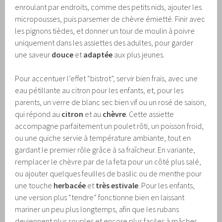
enroulant par endroits, comme des petits nids, ajouter les
micropousses, puis parsemer de chèvre émietté. Finir avec
les pignons tièdes, et donner un tour de moulin à poivre
uniquement dans les assiettes des adultes, pour garder
une saveur
douce
et
adaptée
aux plus jeunes.
Pour accentuer l’effet “bistrot”, servir bien frais, avec une
eau pétillante au citron pour les enfants, et, pour les
parents, un verre de blanc sec bien vif ou un rosé de saison,
qui répond au
citron
et au
chèvre
. Cette assiette
accompagne parfaitement un poulet rôti, un poisson froid,
ou une quiche servie à température ambiante, tout en
gardant le premier rôle grâce à sa fraîcheur. En variante,
remplacer le chèvre par de la feta pour un côté plus salé,
ou ajouter quelques feuilles de basilic ou de menthe pour
une touche
herbacée
et
très estivale
. Pour les enfants,
une version plus “tendre” fonctionne bien en laissant
mariner un peu plus longtemps, afin que les rubans
deviennent plus souples et encore plus faciles à mâcher,