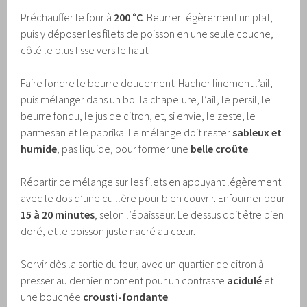
Préchauffer le four à
200 °C
. Beurrer légèrement un plat,
puis y déposer les filets de poisson en une seule couche,
côté le plus lisse vers le haut.
Faire fondre le beurre doucement. Hacher finement l’ail,
puis mélanger dans un bol la chapelure, l’ail, le persil, le
beurre fondu, le jus de citron, et, si envie, le zeste, le
parmesan et le paprika. Le mélange doit rester
sableux et
humide
, pas liquide, pour former une
belle croûte
.
Répartir ce mélange sur les filets en appuyant légèrement
avec le dos d’une cuillère pour bien couvrir. Enfourner pour
15 à 20 minutes
, selon l’épaisseur. Le dessus doit être bien
doré, et le poisson juste nacré au cœur.
Servir dès la sortie du four, avec un quartier de citron à
presser au dernier moment pour un contraste
acidulé
et
une bouchée
crousti-fondante
.