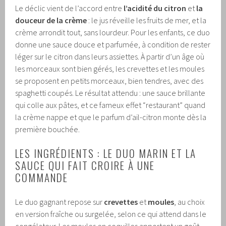
Le déclic vient de l’accord entre
l’acidité du citron
et
la
douceur de la crème
: le jus réveille les fruits de mer, et la
crème arrondit tout, sans lourdeur. Pour les enfants, ce duo
donne une sauce douce et parfumée, à condition de rester
léger sur le citron dans leurs assiettes. À partir d’un âge où
les morceaux sont bien gérés, les crevettes et les moules
se proposent en petits morceaux, bien tendres, avec des
spaghetti coupés. Le résultat attendu : une sauce brillante
qui colle aux pâtes, et ce fameux effet “restaurant” quand
la crème nappe et que le parfum d’ail-citron monte dès la
première bouchée.
LES INGRÉDIENTS : LE DUO MARIN ET LA
SAUCE QUI FAIT CROIRE À UNE
COMMANDE
Le duo gagnant repose sur
crevettes
et
moules
, au choix
en version fraîche ou surgelée, selon ce qui attend dans le
congélateur. Les moules en coquilles apportent un goût