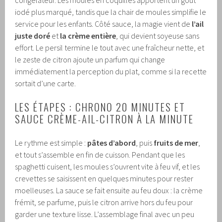
iodé plus marqué, tandis que la chair de moules simplifie le
service pour les enfants. Côté sauce, la magie vient de
l’ail
juste doré
et
la crème entière
, qui devient soyeuse sans
effort. Le persil termine le tout avec une fraîcheur nette, et
le zeste de citron ajoute un parfum qui change
immédiatement la perception du plat, comme si la recette
sortait d’une carte.
LES ÉTAPES : CHRONO 20 MINUTES ET
SAUCE CRÈME-AIL-CITRON À LA MINUTE
Le rythme est simple :
pâtes d’abord
, puis
fruits de mer
,
et tout s’assemble en fin de cuisson. Pendant que les
spaghetti cuisent, les moules s’ouvrent vite à feu vif, et les
crevettes se saisissent en quelques minutes pour rester
moelleuses. La sauce se fait ensuite au feu doux : la crème
frémit, se parfume, puis le citron arrive hors du feu pour
garder une texture lisse. L’assemblage final avec un peu