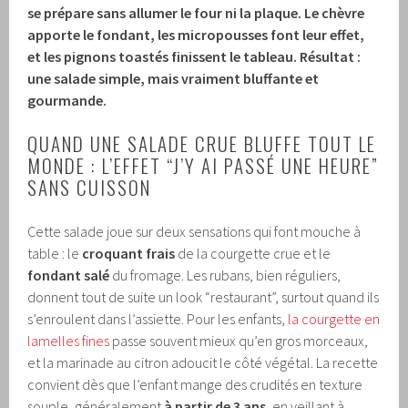
se prépare sans allumer le four ni la plaque. Le chèvre
apporte le fondant, les micropousses font leur effet,
et les pignons toastés finissent le tableau. Résultat :
une salade simple, mais vraiment
bluffante
et
gourmande
.
QUAND UNE SALADE CRUE BLUFFE TOUT LE
MONDE : L’EFFET “J’Y AI PASSÉ UNE HEURE”
SANS CUISSON
Cette salade joue sur deux sensations qui font mouche à
table : le
croquant frais
de la courgette crue et le
fondant salé
du fromage. Les rubans, bien réguliers,
donnent tout de suite un look “restaurant”, surtout quand ils
s’enroulent dans l’assiette. Pour les enfants,
la courgette en
lamelles fines
passe souvent mieux qu’en gros morceaux,
et la marinade au citron adoucit le côté végétal. La recette
convient dès que l’enfant mange des crudités en texture
souple, généralement
à partir de 3 ans
, en veillant à