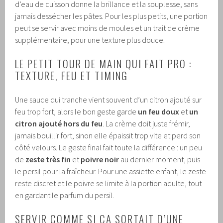
d’eau de cuisson donne la brillance et la souplesse, sans
jamais dessécher les pâtes. Pour les plus petits, une portion
peut se servir avec moins de moules et un trait de crème
supplémentaire, pour une texture plus douce.
LE PETIT TOUR DE MAIN QUI FAIT PRO :
TEXTURE, FEU ET TIMING
Une sauce qui tranche vient souvent d’un citron ajouté sur
feu trop fort, alors le bon geste garde
un feu doux
et
un
citron ajouté hors du feu
. La crème doit juste frémir,
jamais bouillir fort, sinon elle épaissit trop vite et perd son
côté velours. Le geste final fait toute la différence : un peu
de
zeste très fin
et
poivre noir
au dernier moment, puis
le persil pour la fraîcheur. Pour une assiette enfant, le zeste
reste discret et le poivre se limite à la portion adulte, tout
en gardant le parfum du persil.
SERVIR COMME SI ÇA SORTAIT D’UNE