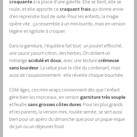
croquante
à la place d’une galette. Elle se tient, elle se
roule, et elle apporte ce
craquant frais
qui donne envie
d’en reprendre tout de suite. Pour les enfants, la magie
opère vite : ça ressemble à un mini burrito, mais en version
légère et rigolote à croquer.
Dans la garniture, l’équilibre fait tout : un poulet effiloché,
une sauce yaourt-citron, des herbes. On obtient un
mélange
acidulé et doux
, avec une texture
crémeuse
sans lourdeur
. La laitue joue le rôle du contenant, mais
aussi de l’assaisonnement : elle réveille chaque bouchée.
Côté âges, ces mini wraps conviennent dès que l’enfant
gère bien les morceaux, en version
garniture très souple
et feuille
sans grosses côtes dures
. Pour les plus grands
et les parents, la version mini, roulée serrée, se sert aussi
bien pour un apéro du dimanche que pour un pique-nique
de juin ou un déjeuner froid.