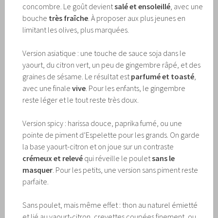
concombre. Le goût devient
salé et ensoleillé
, avec une
bouche
très fraîche
. À proposer aux plus jeunes en
limitant les olives, plus marquées.
Version asiatique : une touche de sauce soja dans le
yaourt, du citron vert, un peu de gingembre râpé, et des
graines de sésame. Le résultat est
parfumé et toasté
,
avec une finale
vive
. Pour les enfants, le gingembre
reste léger et le tout reste très doux.
Version spicy : harissa douce, paprika fumé, ou une
pointe de piment d’Espelette pour les grands. On garde
la base yaourt-citron et on joue sur un contraste
crémeux et relevé
qui réveille le poulet
sans le
masquer
. Pour les petits, une version sans piment reste
parfaite.
Sans poulet, mais même effet : thon au naturel émietté
et lié au yaourt-citron, crevettes coupées finement, ou