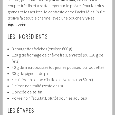
couper très fin et à rester léger sur le poivre. Pour les plus
grands et les adultes, le contraste entre l’acidulé et l’huile
d’olive fait tout le charme, avec une bouche
vive
et
équilibrée
.
LES INGRÉDIENTS
3 courgettes fraîches (environ 600 g)
120 g de fromage de chèvre frais, émietté (ou 120 g de
feta)
40 g de micropousses (ou jeunes pousses, ou roquette)
30 g de pignons de pin
4 cuillères à soupe d’huile d’olive (environ 50 ml)
1 citron non traité (zeste et jus)
1 pincée de sel fin
Poivre noir (facultatif, plutôt pour les adultes)
LES ÉTAPES