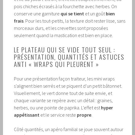
pois chiches écrasés à la fourchette avec herbes. On
conserve une garniture
qui se tient
et un goût
bien
frais
. Pour les tout-petits, la texture doit rester lisse, sans
morceaux durs, et les crevettes sont proposées
seulement quand la mastication est bien en place.
LE PLATEAU QUI SE VIDE TOUT SEUL :
PRÉSENTATION, QUANTITÉS ET ASTUCES
ANTI « WRAPS QUI PLEURENT »
Pour une présentation façon traiteur, les mini wraps
s’alignent bien serrés et se piquent d’un petit bâtonnet.
Visuellement, le vert donne tout de suite envie, et
chaque variante se repère avec un détail : graines,
herbes, ou une pointe de paprika. L’effet est
hyper
appétissant
et le service reste
propre
.
Côté quantités, un apéro familial se joue souvent autour