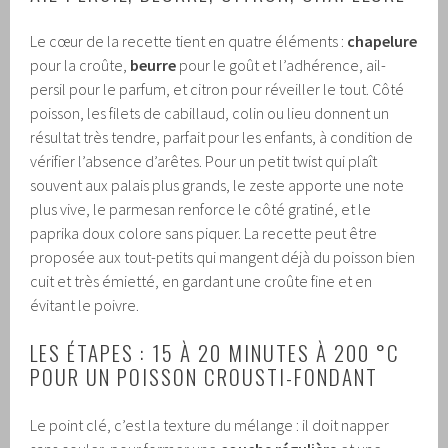
Le cœur de la recette tient en quatre éléments :
chapelure
pour la croûte,
beurre
pour le goût et l’adhérence, ail-
persil pour le parfum, et citron pour réveiller le tout. Côté
poisson, les filets de cabillaud, colin ou lieu donnent un
résultat très tendre, parfait pour les enfants, à condition de
vérifier l’absence d’arêtes. Pour un petit twist qui plaît
souvent aux palais plus grands, le zeste apporte une note
plus vive, le parmesan renforce le côté gratiné, et le
paprika doux colore sans piquer. La recette peut être
proposée aux tout-petits qui mangent déjà du poisson bien
cuit et très émietté, en gardant une croûte fine et en
évitant le poivre.
LES ÉTAPES : 15 À 20 MINUTES À 200 °C
POUR UN POISSON CROUSTI-FONDANT
Le point clé, c’est la texture du mélange : il doit napper