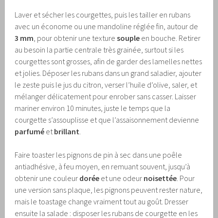
Laver et sécher les courgettes, puis les tailler en rubans
avec un économe ou une mandoline réglée fin, autour de
3 mm
, pour obtenir une texture
souple
en bouche. Retirer
au besoin la partie centrale très grainée, surtout si les
courgettes sont grosses, afin de garder des lamelles nettes
et jolies. Déposer les rubans dans un grand saladier, ajouter
le zeste puis le jus du citron, verser l’huile d’olive, saler, et
mélanger délicatement pour enrober sans casser. Laisser
mariner environ 10 minutes, juste le temps que la
courgette s’assouplisse et que l’assaisonnement devienne
parfumé
et
brillant
.
Faire toaster les pignons de pin à sec dans une poêle
antiadhésive, à feu moyen, en remuant souvent, jusqu’à
obtenir une couleur
dorée
et une odeur
noisettée
. Pour
une version sans plaque, les pignons peuvent rester nature,
mais le toastage change vraiment tout au goût. Dresser
ensuite la salade : disposer les rubans de courgette en les