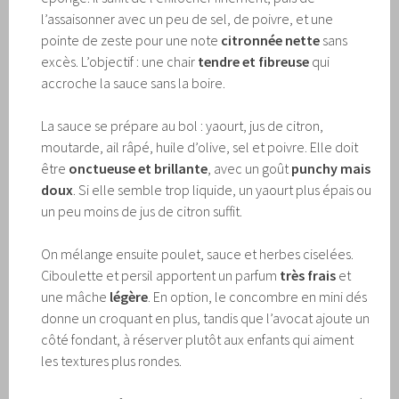
l’assaisonner avec un peu de sel, de poivre, et une
pointe de zeste pour une note
citronnée nette
sans
excès. L’objectif : une chair
tendre et fibreuse
qui
accroche la sauce sans la boire.
La sauce se prépare au bol : yaourt, jus de citron,
moutarde, ail râpé, huile d’olive, sel et poivre. Elle doit
être
onctueuse et brillante
, avec un goût
punchy mais
doux
. Si elle semble trop liquide, un yaourt plus épais ou
un peu moins de jus de citron suffit.
On mélange ensuite poulet, sauce et herbes ciselées.
Ciboulette et persil apportent un parfum
très frais
et
une mâche
légère
. En option, le concombre en mini dés
donne un croquant en plus, tandis que l’avocat ajoute un
côté fondant, à réserver plutôt aux enfants qui aiment
les textures plus rondes.