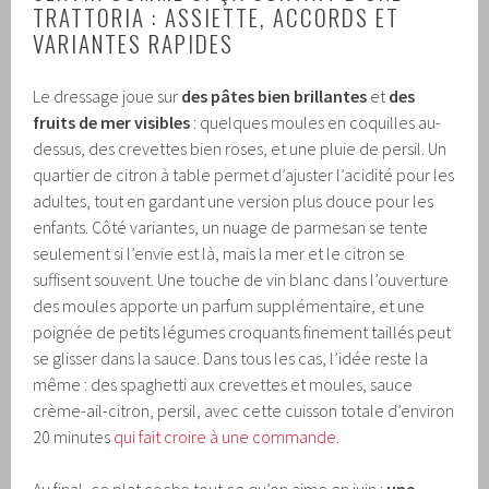
TRATTORIA : ASSIETTE, ACCORDS ET
VARIANTES RAPIDES
Le dressage joue sur
des pâtes bien brillantes
et
des
fruits de mer visibles
: quelques moules en coquilles au-
dessus, des crevettes bien roses, et une pluie de persil. Un
quartier de citron à table permet d’ajuster l’acidité pour les
adultes, tout en gardant une version plus douce pour les
enfants. Côté variantes, un nuage de parmesan se tente
seulement si l’envie est là, mais la mer et le citron se
suffisent souvent. Une touche de vin blanc dans l’ouverture
des moules apporte un parfum supplémentaire, et une
poignée de petits légumes croquants finement taillés peut
se glisser dans la sauce. Dans tous les cas, l’idée reste la
même : des spaghetti aux crevettes et moules, sauce
crème-ail-citron, persil, avec cette cuisson totale d’environ
20 minutes
qui fait croire à une commande
.
Au final, ce plat coche tout ce qu’on aime en juin :
une