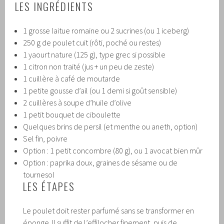
LES INGRÉDIENTS
1 grosse laitue romaine ou 2 sucrines (ou 1 iceberg)
250 g de poulet cuit (rôti, poché ou restes)
1 yaourt nature (125 g), type grec si possible
1 citron non traité (jus + un peu de zeste)
1 cuillère à café de moutarde
1 petite gousse d’ail (ou 1 demi si goût sensible)
2 cuillères à soupe d’huile d’olive
1 petit bouquet de ciboulette
Quelques brins de persil (et menthe ou aneth, option)
Sel fin, poivre
Option : 1 petit concombre (80 g), ou 1 avocat bien mûr
Option : paprika doux, graines de sésame ou de
tournesol
LES ÉTAPES
Le poulet doit rester parfumé sans se transformer en
éponge. Il suffit de l’effilocher finement, puis de