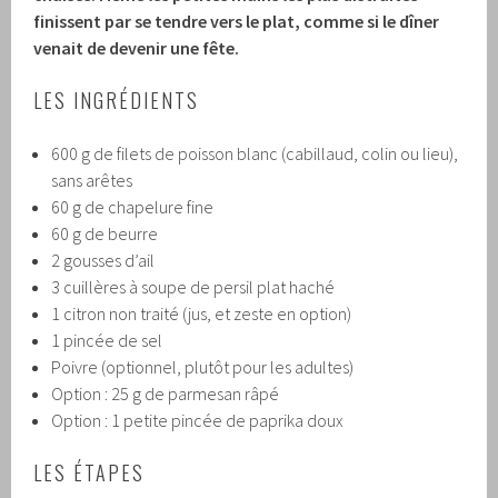
finissent par se tendre vers le plat, comme si le dîner
venait de devenir une fête.
LES INGRÉDIENTS
600 g de filets de poisson blanc (cabillaud, colin ou lieu),
sans arêtes
60 g de chapelure fine
60 g de beurre
2 gousses d’ail
3 cuillères à soupe de persil plat haché
1 citron non traité (jus, et zeste en option)
1 pincée de sel
Poivre (optionnel, plutôt pour les adultes)
Option : 25 g de parmesan râpé
Option : 1 petite pincée de paprika doux
LES ÉTAPES