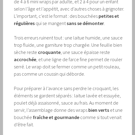
de 4 à 6 mini wraps par adulte, et 2 à 4 pour un enfant
selon l’âge et l’appétit, avec d’autres choses à grignoter.
L’important, c’est le format : des bouchées
petites et
régulières
qui se mangent
sans se démonter
.
Trois erreurs ruinent tout : une laitue humide, une sauce
trop fluide, une garniture trop chargée. Une feuille bien
sèche reste
croquante
, une sauce épaisse reste
accrochée
, et une ligne de farce fine permet de rouler
serré. Le wrap doit se fermer comme un petit rouleau,
pas comme un coussin qui déborde.
Pour préparer à l’avance sans perdre le croquant, les
éléments se gardent séparés : laitue lavée et essuyée,
poulet déjà assaisonné, sauce au frais. Au moment de
servir, l’assemblage donne des wraps
bien verts
et une
bouchée
fraîche et gourmande
comme si tout venait
d’être fait.