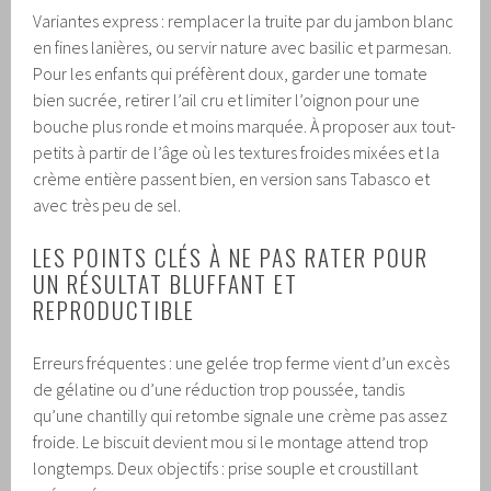
Variantes express : remplacer la truite par du jambon blanc
en fines lanières, ou servir nature avec basilic et parmesan.
Pour les enfants qui préfèrent doux, garder une tomate
bien sucrée, retirer l’ail cru et limiter l’oignon pour une
bouche plus ronde et moins marquée. À proposer aux tout-
petits à partir de l’âge où les textures froides mixées et la
crème entière passent bien, en version sans Tabasco et
avec très peu de sel.
LES POINTS CLÉS À NE PAS RATER POUR
UN RÉSULTAT BLUFFANT ET
REPRODUCTIBLE
Erreurs fréquentes : une gelée trop ferme vient d’un excès
de gélatine ou d’une réduction trop poussée, tandis
qu’une chantilly qui retombe signale une crème pas assez
froide. Le biscuit devient mou si le montage attend trop
longtemps. Deux objectifs : prise souple et croustillant