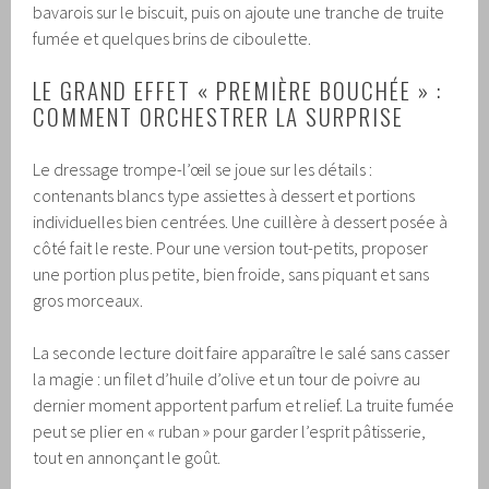
bavarois sur le biscuit, puis on ajoute une tranche de truite
fumée et quelques brins de ciboulette.
LE GRAND EFFET « PREMIÈRE BOUCHÉE » :
COMMENT ORCHESTRER LA SURPRISE
Le dressage trompe-l’œil se joue sur les détails :
contenants blancs type assiettes à dessert et portions
individuelles bien centrées. Une cuillère à dessert posée à
côté fait le reste. Pour une version tout-petits, proposer
une portion plus petite, bien froide, sans piquant et sans
gros morceaux.
La seconde lecture doit faire apparaître le salé sans casser
la magie : un filet d’huile d’olive et un tour de poivre au
dernier moment apportent parfum et relief. La truite fumée
peut se plier en « ruban » pour garder l’esprit pâtisserie,
tout en annonçant le goût.