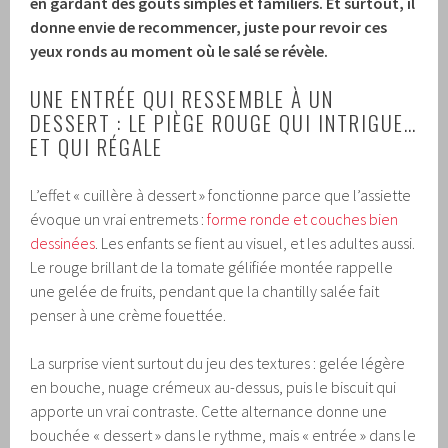
en gardant des goûts simples et familiers. Et surtout, il
donne envie de recommencer, juste pour revoir ces
yeux ronds au moment où le salé se révèle.
UNE ENTRÉE QUI RESSEMBLE À UN
DESSERT : LE PIÈGE ROUGE QUI INTRIGUE…
ET QUI RÉGALE
L’effet « cuillère à dessert » fonctionne parce que l’assiette
évoque un vrai entremets :
forme ronde et couches bien
dessinées
. Les enfants se fient au visuel, et les adultes aussi.
Le rouge brillant de la tomate gélifiée montée rappelle
une gelée de fruits, pendant que la chantilly salée fait
penser à une crème fouettée.
La surprise vient surtout du jeu des textures : gelée légère
en bouche, nuage crémeux au-dessus, puis le biscuit qui
apporte un vrai contraste. Cette alternance donne une
bouchée « dessert » dans le rythme, mais « entrée » dans le