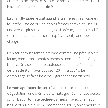
crème froide légère et stable. La prise demande environ 4
h au froid dans 4 moules de 9 cm.
La chantilly salée réussit quand la crème est très froide et
fouettée juste ce qu’il faut : pics fermes et texture lisse. Si
une version plus « kid-friendly » est prévue, un simple sel fin
et un soupçon de parmesan râpé suffisent, sans trop
charger.
Le biscuit croustillant se prépare comme une pâte sablée :
farine, parmesan, tomates séchées finement émincées,
beurre. On vise une pâte sableuse et bien tassée dans les
cercles de 9 cm, avant cuisson 20 min à 200 °C. Le
démoulage se fait à froid pour garder des bords nets.
Le montage façon dessert révèle le « titre secret » à la
dégustation : une crème de tomate gélifiée montée posée
sur un biscuit tomate séchée-parmesan, avec une finition
basilic et huile d’olive. Au moment de servir, on démoule le