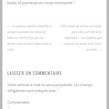
basilic et parmesan en mode minimaliste ?
NAVIGATION
Ce gâteau vanille-chantilly se
« Elle venait de moins en moins
DES
prépare pendant la sieste de
puis elle a arrêté de le
ARTICLES
bébé et c’est le frigo qui lui
répondre » : ces enfants qui
donne cette texture impossible à
coupent les ponts avec leurs
rater
parents
LAISSER UN COMMENTAIRE
Votre adresse e-mail ne sera pas publiée.
Les champs
obligatoires sont indiqués avec
*
Commentaire
*