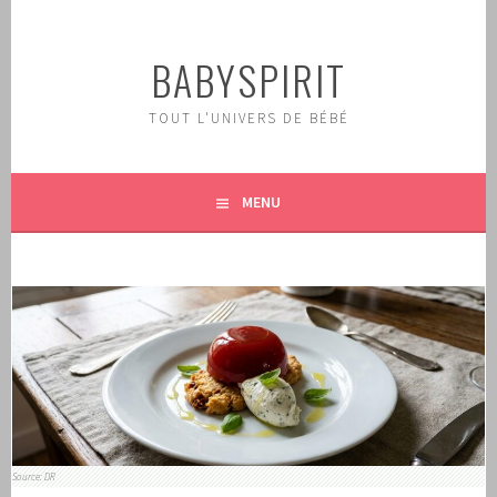
Aller
au
BABYSPIRIT
contenu
principal
TOUT L'UNIVERS DE BÉBÉ
MENU
Source: DR