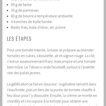
90 g de farine
30 g de parmesan
80 g de beurre à température ambiante
4 tranches de truite fumée
Basilic frais, huile d’olive, sel, poivre
LES ÉTAPES
Pour une tomate intense, la base se prépare au blender :
tomates en cubes, ciboulette, ail et oignon rouge. La clé,
c’est un assaisonnement franc mais propre et une tomate
bien mûre. Le Tabasco reste facultatif, surtout si l’assiette
vise des palais jeunes.
La gélification se fait en douceur : la gélatine ramollit dans
l’eau froide, puis un tiers de la purée de tomate chauffe à
feu doux pour l’y dissoudre. Ensuite, la crème se monte en
chantilly et s’incorpore à la tomate pour obtenir une