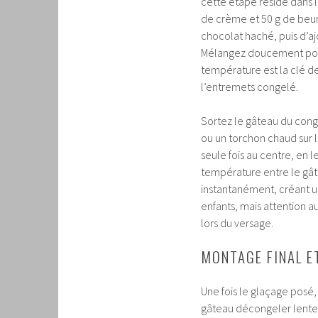
cette étape réside dans l
de crème et 50 g de beurre
chocolat haché, puis d’a
Mélangez doucement pour n
température est la clé de
l’entremets congelé.
Sortez le gâteau du cong
ou un torchon chaud sur l
seule fois au centre, en l
température entre le gât
instantanément, créant 
enfants, mais attention a
lors du versage.
MONTAGE FINAL E
Une fois le glaçage posé, 
gâteau décongeler lentem