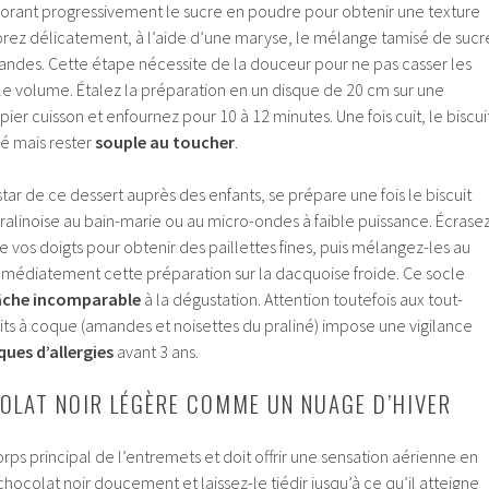
orant progressivement le sucre en poudre pour obtenir une texture
orez délicatement, à l’aide d’une maryse, le mélange tamisé de sucr
ndes. Cette étape nécessite de la douceur pour ne pas casser les
le volume. Étalez la préparation en un disque de 20 cm sur une
er cuisson et enfournez pour 10 à 12 minutes. Une fois cuit, le biscui
é mais rester
souple au toucher
.
 star de ce dessert auprès des enfants, se prépare une fois le biscuit
 pralinoise au bain-marie ou au micro-ondes à faible puissance. Écrase
e vos doigts pour obtenir des paillettes fines, puis mélangez-les au
mmédiatement cette préparation sur la dacquoise froide. Ce socle
che incomparable
à la dégustation. Attention toutefois aux tout-
ruits à coque (amandes et noisettes du praliné) impose une vigilance
ques d’allergies
avant 3 ans.
LAT NOIR LÉGÈRE COMME UN NUAGE D’HIVER
rps principal de l’entremets et doit offrir une sensation aérienne en
chocolat noir doucement et laissez-le tiédir jusqu’à ce qu’il atteigne