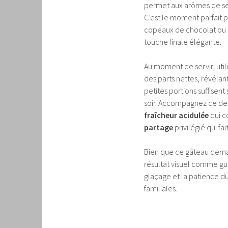
permet aux arômes de se
C’est le moment parfait 
copeaux de chocolat ou d
touche finale élégante.
Au moment de servir, uti
des parts nettes, révélant
petites portions suffisent
soir. Accompagnez ce dess
fraîcheur acidulée
qui c
partage
privilégié qui fai
Bien que ce gâteau dema
résultat visuel comme gus
glaçage et la patience du
familiales.