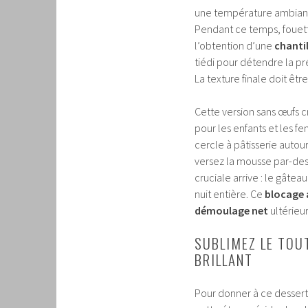
une température ambiante
Pendant ce temps, fouettez
l’obtention d’une
chanti
tiédi pour détendre la pr
La texture finale doit êtr
Cette version sans œufs cru
pour les enfants et les f
cercle à pâtisserie autour 
versez la mousse par-dessu
cruciale arrive : le gâte
nuit entière. Ce
blocage 
démoulage net
ultérieu
SUBLIMEZ LE TOU
BRILLANT
Pour donner à ce dessert s