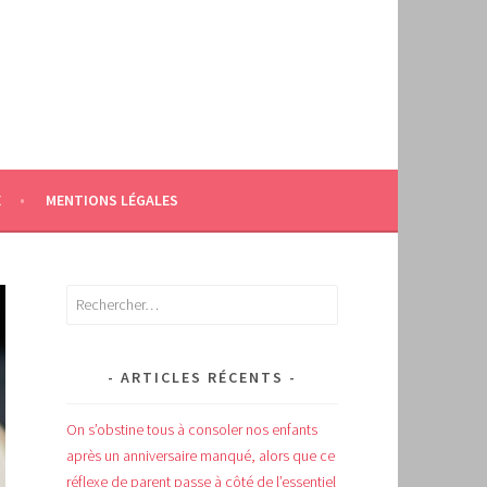
E
MENTIONS LÉGALES
Rechercher :
ARTICLES RÉCENTS
On s’obstine tous à consoler nos enfants
après un anniversaire manqué, alors que ce
réflexe de parent passe à côté de l’essentiel