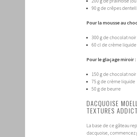
200 g de pralinoise (ou
90 g de crêpes dentell
Pour la mousse au choco
300 g de chocolat noir
60 cl de crème liquide
Pour le glaçage miroir :
150 g de chocolat noir
75 g de crème liquide
50 g de beurre
DACQUOISE MOELL
TEXTURES ADDICT
La base de ce gâteau repo
dacquoise, commencez pa