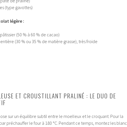
 pâte de praliné)
es (type gavottes)
lat légère :
 pâtissier (50 % à 60 % de cacao)
 entière (30 % ou 35 % de matière grasse), très froide
EUSE ET CROUSTILLANT PRALINÉ : LE DUO DE
IF
se sur un équilibre subtil entre le moelleux et le croquant. Pour la
r préchauffer le four à 180 °C. Pendant ce temps, montez les blanc