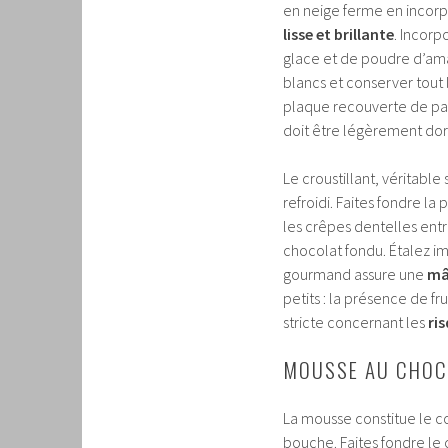
en neige ferme en incorp
lisse et brillante
. Incorp
glace et de poudre d’ama
blancs et conserver tout 
plaque recouverte de papi
doit être légèrement dor
Le croustillant, véritable
refroidi. Faites fondre la
les crêpes dentelles entr
chocolat fondu. Étalez i
gourmand assure une
mâ
petits : la présence de f
stricte concernant les
ris
MOUSSE AU CHOCO
La mousse constitue le co
bouche. Faites fondre le 