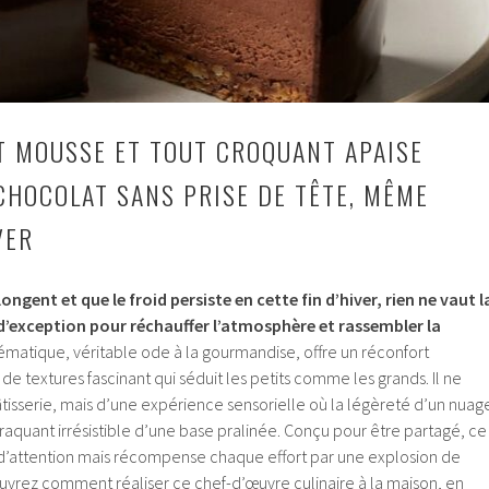
T MOUSSE ET TOUT CROQUANT APAISE
 CHOCOLAT SANS PRISE DE TÊTE, MÊME
VER
ongent et que le froid persiste en cette fin d’hiver, rien ne vaut l
d’exception pour réchauffer l’atmosphère et rassembler la
atique, véritable ode à la gourmandise, offre un réconfort
de textures fascinant qui séduit les petits comme les grands. Il ne
âtisserie, mais d’une expérience sensorielle où la légèreté d’un nuag
aquant irrésistible d’une base pralinée. Conçu pour être partagé, ce
’attention mais récompense chaque effort par une explosion de
vrez comment réaliser ce chef-d’œuvre culinaire à la maison, en