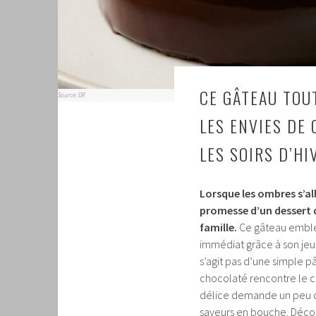
CE GÂTEAU TOU
Source: DR
LES ENVIES DE
LES SOIRS D’HI
Lorsque les ombres s’all
promesse d’un dessert 
famille.
Ce gâteau emblém
immédiat grâce à son jeu 
s’agit pas d’une simple p
chocolaté rencontre le cr
délice demande un peu d
saveurs en bouche. Décou