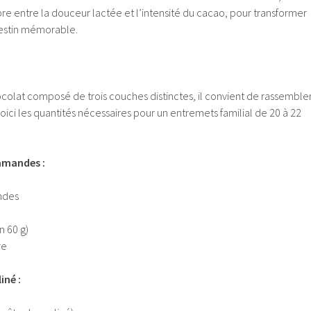
libre entre la douceur lactée et l’intensité du cacao, pour transformer
festin mémorable.
ocolat composé de trois couches distinctes, il convient de rassemble
Voici les quantités nécessaires pour un entremets familial de 20 à 22
amandes :
ndes
n 60 g)
re
iné :