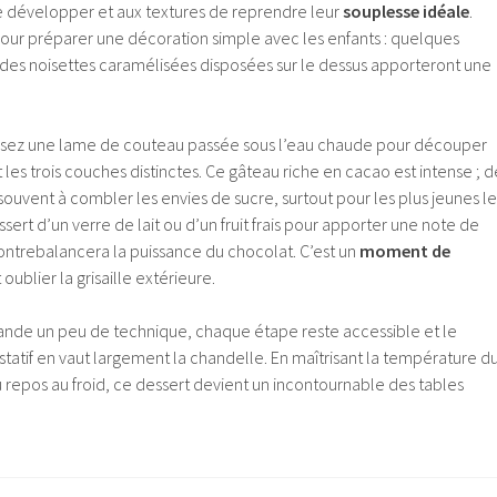
 développer et aux textures de reprendre leur
souplesse idéale
.
pour préparer une décoration simple avec les enfants : quelques
es noisettes caramélisées disposées sur le dessus apporteront une
lisez une lame de couteau passée sous l’eau chaude pour découper
 les trois couches distinctes. Ce gâteau riche en cacao est intense ; d
 souvent à combler les envies de sucre, surtout pour les plus jeunes le
ert d’un verre de lait ou d’un fruit frais pour apporter une note de
ontrebalancera la puissance du chocolat. C’est un
moment de
t oublier la grisaille extérieure.
nde un peu de technique, chaque étape reste accessible et le
tatif en vaut largement la chandelle. En maîtrisant la température d
 repos au froid, ce dessert devient un incontournable des tables