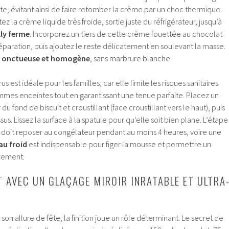
, évitant ainsi de faire retomber la crème par un choc thermique.
 la crème liquide très froide, sortie juste du réfrigérateur, jusqu’à
lly ferme
. Incorporez un tiers de cette crème fouettée au chocolat
éparation, puis ajoutez le reste délicatement en soulevant la masse.
e
onctueuse et homogène
, sans marbrure blanche.
s est idéale pour les familles, car elle limite les risques sanitaires
emmes enceintes tout en garantissant une tenue parfaite. Placez un
du fond de biscuit et croustillant (face croustillant vers le haut), puis
s. Lissez la surface à la spatule pour qu’elle soit bien plane. L’étape
au doit reposer au congélateur pendant au moins 4 heures, voire une
au froid
est indispensable pour figer la mousse et permettre un
rement.
T AVEC UN GLAÇAGE MIROIR INRATABLE ET ULTRA
on allure de fête, la finition joue un rôle déterminant. Le secret de