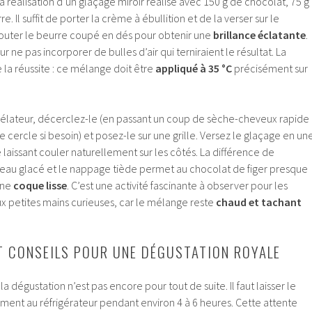
a réalisation d’un glaçage miroir réalisé avec 150 g de chocolat, 75 g
. Il suffit de porter la crème à ébullition et de la verser sur le
jouter le beurre coupé en dés pour obtenir une
brillance éclatante
.
e pas incorporer de bulles d’air qui terniraient le résultat. La
 la réussite : ce mélange doit être
appliqué à 35 °C
précisément sur
élateur, décerclez-le (en passant un coup de sèche-cheveux rapide
e cercle si besoin) et posez-le sur une grille. Versez le glaçage en un
e laissant couler naturellement sur les côtés. La différence de
eau glacé et le nappage tiède permet au chocolat de figer presque
une
coque lisse
. C’est une activité fascinante à observer pour les
ux petites mains curieuses, car le mélange reste
chaud et tachant
T CONSEILS POUR UNE DÉGUSTATION ROYALE
la dégustation n’est pas encore pour tout de suite. Il faut laisser le
ent au réfrigérateur pendant environ 4 à 6 heures. Cette attente