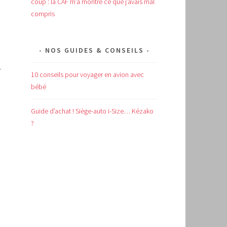
coup : la CAF m’a montré ce que j’avais mal
compris
NOS GUIDES & CONSEILS
r
10 conseils pour voyager en avion avec
bébé
Guide d’achat !
Siège-auto i-Size… Kézako
?