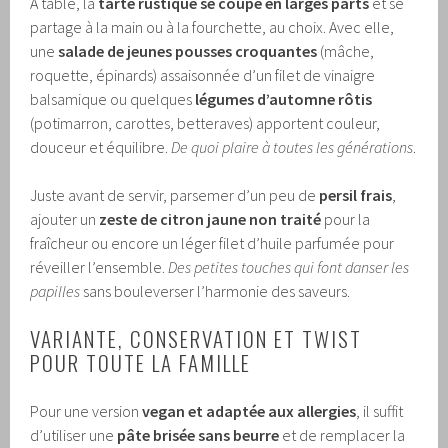
À table, la
tarte rustique se coupe en larges parts
et se
partage à la main ou à la fourchette, au choix. Avec elle,
une
salade de jeunes pousses croquantes
(mâche,
roquette, épinards) assaisonnée d’un filet de vinaigre
balsamique ou quelques
légumes d’automne rôtis
(potimarron, carottes, betteraves) apportent couleur,
douceur et équilibre.
De quoi plaire à toutes les générations
.
Juste avant de servir, parsemer d’un peu de
persil frais
,
ajouter un
zeste de citron jaune non traité
pour la
fraîcheur ou encore un léger filet d’huile parfumée pour
réveiller l’ensemble.
Des petites touches qui font danser les
papilles
sans bouleverser l’harmonie des saveurs.
VARIANTE, CONSERVATION ET TWIST
POUR TOUTE LA FAMILLE
Pour une version
vegan et adaptée aux allergies
, il suffit
d’utiliser une
pâte brisée sans beurre
et de remplacer la