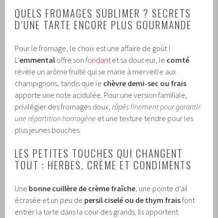
QUELS FROMAGES SUBLIMER ? SECRETS
D’UNE TARTE ENCORE PLUS GOURMANDE
Pour le fromage, le choix est une affaire de goût !
L’
emmental
offre son
fondant
et sa douceur, le
comté
révèle un arôme fruité qui se marie à merveille aux
champignons, tandis que le
chèvre demi-sec ou frais
apporte une note acidulée. Pour une version familiale,
privilégier des fromages doux,
râpés finement pour garantir
une répartition homogène
et une texture tendre pour les
plus jeunes bouches.
LES PETITES TOUCHES QUI CHANGENT
TOUT : HERBES, CRÈME ET CONDIMENTS
Une
bonne cuillère de crème fraîche
, une pointe d’ail
écrasée et un peu de
persil ciselé ou de thym frais
font
entrer la tarte dans la cour des grands. Ils apportent