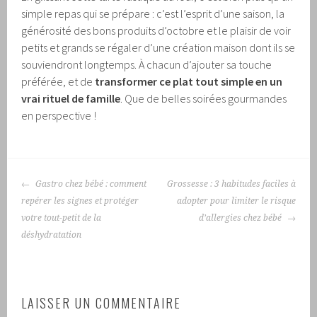
simple repas qui se prépare : c’est l’esprit d’une saison, la
générosité des bons produits d’octobre et le plaisir de voir
petits et grands se régaler d’une création maison dont ils se
souviendront longtemps. À chacun d’ajouter sa touche
préférée, et de
transformer ce plat tout simple en un
vrai rituel de famille
. Que de belles soirées gourmandes
en perspective !
NAVIGATION
Gastro chez bébé : comment
Grossesse : 3 habitudes faciles à
DES
repérer les signes et protéger
adopter pour limiter le risque
ARTICLES
votre tout-petit de la
d’allergies chez bébé
déshydratation
LAISSER UN COMMENTAIRE