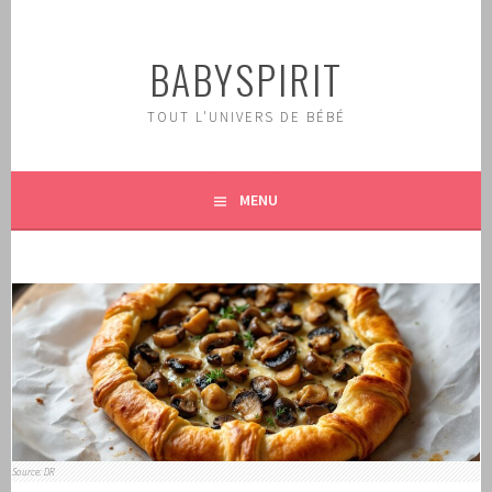
Aller
au
BABYSPIRIT
contenu
principal
TOUT L'UNIVERS DE BÉBÉ
MENU
Source: DR