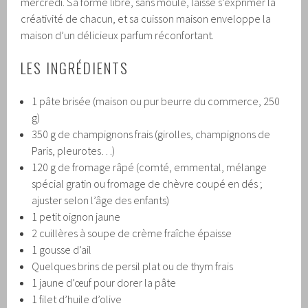
mercredi. Sa forme libre, sans moule, laisse s’exprimer la
créativité de chacun, et sa cuisson maison enveloppe la
maison d’un délicieux parfum réconfortant.
LES INGRÉDIENTS
1 pâte brisée (maison ou pur beurre du commerce, 250
g)
350 g de champignons frais (girolles, champignons de
Paris, pleurotes…)
120 g de fromage râpé (comté, emmental, mélange
spécial gratin ou fromage de chèvre coupé en dés ;
ajuster selon l’âge des enfants)
1 petit oignon jaune
2 cuillères à soupe de crème fraîche épaisse
1 gousse d’ail
Quelques brins de persil plat ou de thym frais
1 jaune d’œuf pour dorer la pâte
1 filet d’huile d’olive