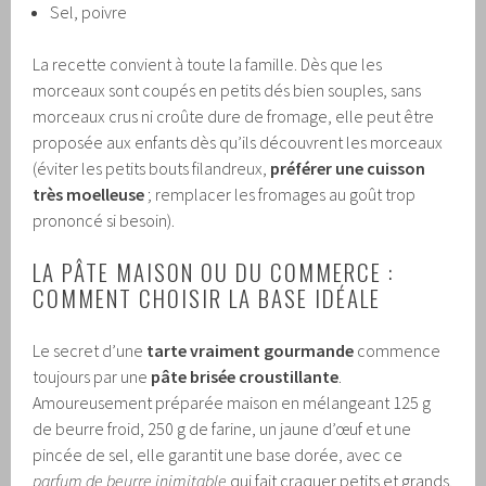
Sel, poivre
La recette convient à toute la famille. Dès que les
morceaux sont coupés en petits dés bien souples, sans
morceaux crus ni croûte dure de fromage, elle peut être
proposée aux enfants dès qu’ils découvrent les morceaux
(éviter les petits bouts filandreux,
préférer une cuisson
très moelleuse
; remplacer les fromages au goût trop
prononcé si besoin).
LA PÂTE MAISON OU DU COMMERCE :
COMMENT CHOISIR LA BASE IDÉALE
Le secret d’une
tarte vraiment gourmande
commence
toujours par une
pâte brisée croustillante
.
Amoureusement préparée maison en mélangeant 125 g
de beurre froid, 250 g de farine, un jaune d’œuf et une
pincée de sel, elle garantit une base dorée, avec ce
parfum de beurre inimitable
qui fait craquer petits et grands.