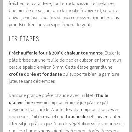
fraîcheur et caractère, tout en adoucissant le mélange.
Une pincée de sel, un tour de moulin à poivre et, selon les
envies,
quelques touches de noix concassées
(pour les plus
grands) offrent un vrai supplément de goût.
LES ÉTAPES
Préchauffer le four à 200°C chaleur tournante.
Étaler la
pâte brisée sur une feuille de papier cuisson en formant un
cercle épais d’environ 5 mm. Cette étape garantit une
croûte dorée et fondante
qui supporte bien la garniture
juteuse sans détremper.
Dans une grande poêle chaude avec un filet d’
huile
d’olive
, faire revenir l’oignon émincé jusqu’à ce qu’il
devienne translucide. Ajouter les champignons coupés en
morceaux, l’ail écrasé et une
touche de sel
: laisser sauter
à feu vif jusqu’à ce que l’eau de végétation soit évaporée et
que les champignons soient légèrement dorés.
Parsemer