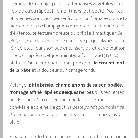
crème et le fromage par des alternatives végétales et des
noix de cajou râpées finement (hors tout-petits). Pour les
plus jeunes convives, penser à choisir un fromage doux et à
bien couper les champignons en morceaux fondants, afin
d’éviter toute texture fibreuse ou difficile à mastiquer.
Ce
plat, préparé avec amour
, se conserve jusqu’à 48 heures au
réfrigérateur dans son papier cuisson, et retrouve tout son
croquant après quelques minutes à four chaud (170°C)
plutôt qu’au micro-ondes, pour préserver
le croustillant
de la pâte
et la douceur du fromage fondu.
Mélanger
pâte brisée, champignons de saison poêlés,
fromage affiné râpé et quelques herbes
puis replier les
bords avant d’enfourner pour une tarte sans moule,
conviviale et pleine de goût :
le geste parfait pour créer de
délicieux souvenirs
à table ou lors d’un dimanche sous la
pluie.
En glissant cette tarte rustique au four, c’est bien plus qu’un