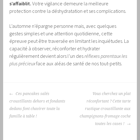
s’affaiblit.
Votre vigilance demeure la meilleure
protection contre la déshydratation et ses complications.
L’automne n’épargne personne mais, avec quelques
gestes simples et une attention quotidienne, cette
épreuve peut être traversée en limitant les inquiétudes. La
capacité à observer, réconforter et hydrater
régulièrement devient alors l’un des
réflexes parentaux les
plus précieux
face aux aléas de santé de nos tout-petits.
NAVIGATION
Ces pancakes salés
Vous cherchez un plat
DES
croustillants dehors et fondants
réconfortant ? Cette tarte
ARTICLES
dedans font chavirer toute la
rustique croustillante aux
famille à table !
champignons-fromage coche
toutes les cases !