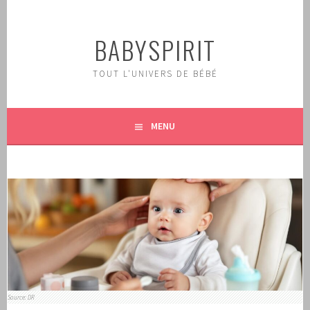
Aller
au
BABYSPIRIT
contenu
principal
TOUT L'UNIVERS DE BÉBÉ
MENU
Source: DR