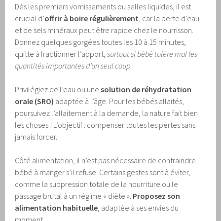
Dès les premiers vomissements ou selles liquides, il est
crucial d’
offrir à boire régulièrement
, car la perte d’eau
et de sels minéraux peut être rapide chez le nourrisson.
Donnez quelques gorgées toutes les 10 à 15 minutes,
quitte à fractionner l’apport,
surtout si bébé tolère mal les
quantités importantes d’un seul coup
.
Privilégiez de l’eau ou une
solution de réhydratation
orale (SRO)
adaptée à l’âge. Pour les bébés allaités,
poursuivez l’allaitement à la demande, la nature fait bien
les choses ! L’objectif : compenser toutes les pertes sans
jamais forcer.
Côté alimentation, il n’est pas nécessaire de contraindre
bébé à manger s’il refuse. Certains gestes sont à éviter,
comme la suppression totale de la nourriture ou le
passage brutal à un régime « diète ».
Proposez son
alimentation habituelle
, adaptée à ses envies du
moment.