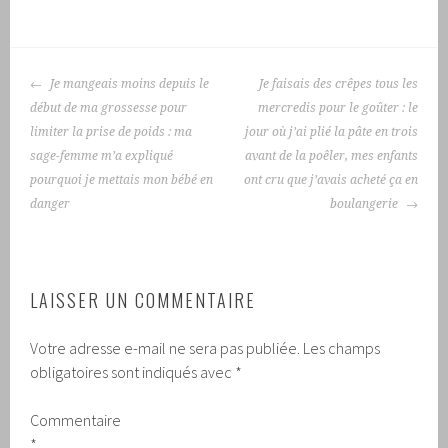
NAVIGATION
Je mangeais moins depuis le
Je faisais des crêpes tous les
DES
début de ma grossesse pour
mercredis pour le goûter : le
ARTICLES
limiter la prise de poids : ma
jour où j’ai plié la pâte en trois
sage-femme m’a expliqué
avant de la poêler, mes enfants
pourquoi je mettais mon bébé en
ont cru que j’avais acheté ça en
danger
boulangerie
LAISSER UN COMMENTAIRE
Votre adresse e-mail ne sera pas publiée.
Les champs
obligatoires sont indiqués avec
*
Commentaire
*