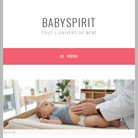
Aller
au
BABYSPIRIT
contenu
principal
TOUT L'UNIVERS DE BÉBÉ
MENU
Source: DR