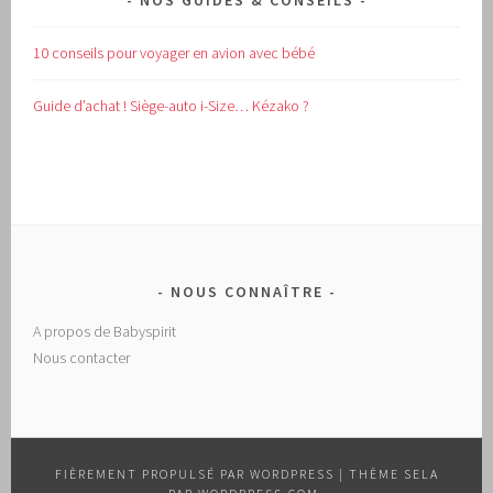
NOS GUIDES & CONSEILS
10 conseils pour voyager en avion avec bébé
Guide d’achat !
Siège-auto i-Size… Kézako ?
NOUS CONNAÎTRE
A propos de Babyspirit
Nous contacter
FIÈREMENT PROPULSÉ PAR WORDPRESS
|
THÈME SELA