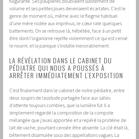
fulgurante. Ses paupières doublaient subitement de
volume et ses petites joues devenaient écarlates. C’est le
genre de moment où, même avec le flegme habituel
d’une mère rodée aux imprévus, le cœur rate quelques
battements. On se retrouve là, hébétée, face à un petit
être dont l’organisme rejette violemment ce qui est censé
le nourrir, et la panique s’installe inexorablement.
LA RÉVÉLATION DANS LE CABINET DU
PÉDIATRE QUI NOUS A POUSSÉS À
ARRÊTER IMMÉDIATEMENT L’EXPOSITION
C’est finalement dans le cabinet de notre pédiatre, entre
deux soupirs de lassitude partagée face aux salles
d’attente toujours combles, que la lumière fut. Il a
simplement regardé la composition de la compote
mélangée que j’avais apportée et a repéré la protéine de
lait de vache, pourtant censée être absente. La clé était là,
bêtement dissimulée sous des appellations vagues. La