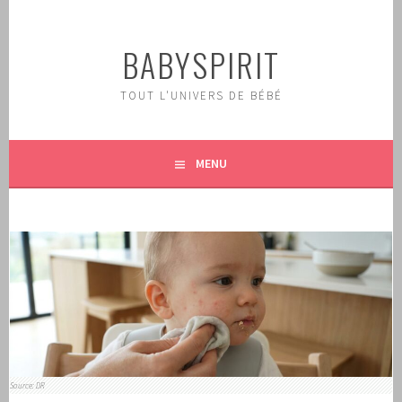
Aller
au
BABYSPIRIT
contenu
principal
TOUT L'UNIVERS DE BÉBÉ
MENU
Source: DR