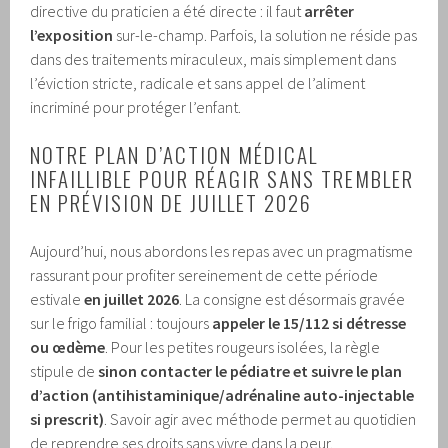
directive du praticien a été directe : il faut
arrêter
l’exposition
sur-le-champ. Parfois, la solution ne réside pas
dans des traitements miraculeux, mais simplement dans
l’éviction stricte, radicale et sans appel de l’aliment
incriminé pour protéger l’enfant.
NOTRE PLAN D’ACTION MÉDICAL
INFAILLIBLE POUR RÉAGIR SANS TREMBLER
EN PRÉVISION DE JUILLET 2026
Aujourd’hui, nous abordons les repas avec un pragmatisme
rassurant pour profiter sereinement de cette période
estivale
en juillet 2026
. La consigne est désormais gravée
sur le frigo familial : toujours
appeler le 15/112 si détresse
ou œdème
. Pour les petites rougeurs isolées, la règle
stipule de
sinon contacter le pédiatre et suivre le plan
d’action (antihistaminique/adrénaline auto-injectable
si prescrit)
. Savoir agir avec méthode permet au quotidien
de reprendre ses droits sans vivre dans la peur.