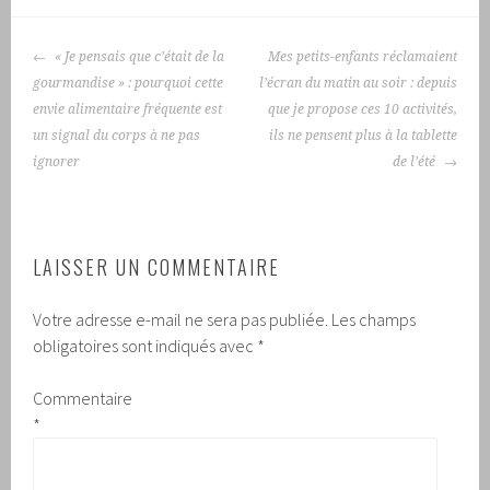
NAVIGATION
« Je pensais que c’était de la
Mes petits-enfants réclamaient
DES
gourmandise » : pourquoi cette
l’écran du matin au soir : depuis
ARTICLES
envie alimentaire fréquente est
que je propose ces 10 activités,
un signal du corps à ne pas
ils ne pensent plus à la tablette
ignorer
de l’été
LAISSER UN COMMENTAIRE
Votre adresse e-mail ne sera pas publiée.
Les champs
obligatoires sont indiqués avec
*
Commentaire
*