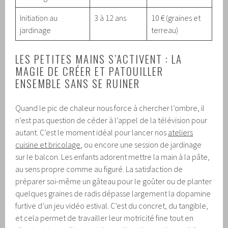
Initiation au
3 à 12 ans
10 € (graines et
jardinage
terreau)
LES PETITES MAINS S’ACTIVENT : LA
MAGIE DE CRÉER ET PATOUILLER
ENSEMBLE SANS SE RUINER
Quand le pic de chaleur nous force à chercher l’ombre, il
n’est pas question de céder à l’appel de la télévision pour
autant. C’est le moment idéal pour lancer nos
ateliers
cuisine et bricolage
, ou encore une session de jardinage
sur le balcon. Les enfants adorent mettre la main à la pâte,
au sens propre comme au figuré. La satisfaction de
préparer soi-même un gâteau pour le goûter ou de planter
quelques graines de radis dépasse largement la dopamine
furtive d’un jeu vidéo estival. C’est du concret, du tangible,
et cela permet de travailler leur motricité fine tout en