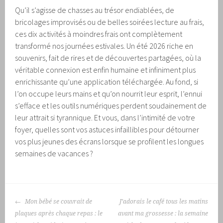
Qu’il s’agisse de chasses au trésor endiablées, de
bricolages improvisés ou de belles soirées lecture au frais,
ces dix activités à moindres frais ont complètement
transformé nos journées estivales. Un été 2026 riche en
souvenirs, fait de rires et de découvertes partagées, où la
véritable connexion est enfin humaine et infiniment plus
enrichissante qu’une application téléchargée. Au fond, si
l’on occupe leurs mains et qu’on nourrit leur esprit, l’ennui
s’efface et les outils numériques perdent soudainement de
leur attrait si tyrannique. Et vous, dans l’intimité de votre
foyer, quelles sont vos astuces infaillibles pour détourner
vos plus jeunes des écrans lorsque se profilent les longues
semaines de vacances ?
NAVIGATION
Mon bébé se couvrait de
J’adorais le café tous les matins
DES
plaques après chaque repas : le
avant ma grossesse : la semaine