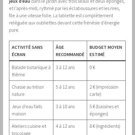
jeux d’eau
dans le jardin avec trois seaux et deux éponges,
et l’après-midi, rythmé par les éclaboussures et les rires,
file à une vitesse folle. La tablette est complètement
reléguée aux oubliettes devant cette frénésie d’énergie
pure.
ACTIVITÉ SANS
ÂGE
BUDGET MOYEN
ÉCRAN
RECOMMANDÉ
ESTIMÉ
Balade botanique à
3 à 12 ans
0 €
thème
Chasse au trésor
5 à 12 ans
2 € (impression
nature
carte)
Jeux d’eau faits
3 à 10 ans
5 € (bassines et
maison
éponges)
Ateliers cuisine et
4 à 12 ans
8 € (ingrédients)
bricolage