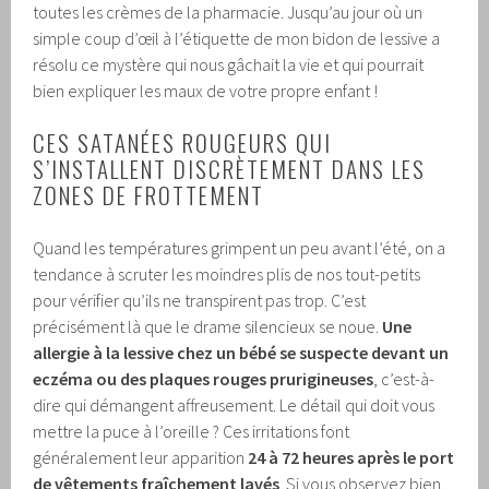
toutes les crèmes de la pharmacie. Jusqu’au jour où un
simple coup d’œil à l’étiquette de mon bidon de lessive a
résolu ce mystère qui nous gâchait la vie et qui pourrait
bien expliquer les maux de votre propre enfant !
CES SATANÉES ROUGEURS QUI
S’INSTALLENT DISCRÈTEMENT DANS LES
ZONES DE FROTTEMENT
Quand les températures grimpent un peu avant l’été, on a
tendance à scruter les moindres plis de nos tout-petits
pour vérifier qu’ils ne transpirent pas trop. C’est
précisément là que le drame silencieux se noue.
Une
allergie à la lessive chez un bébé se suspecte devant un
eczéma ou des plaques rouges prurigineuses
, c’est-à-
dire qui démangent affreusement. Le détail qui doit vous
mettre la puce à l’oreille ? Ces irritations font
généralement leur apparition
24 à 72 heures après le port
de vêtements fraîchement lavés
. Si vous observez bien,