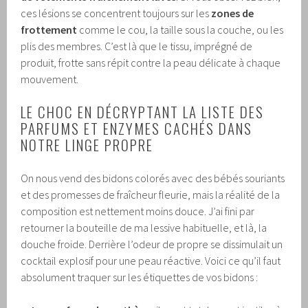
ces lésions se concentrent toujours sur les
zones de
frottement
comme le cou, la taille sous la couche, ou les
plis des membres. C’est là que le tissu, imprégné de
produit, frotte sans répit contre la peau délicate à chaque
mouvement.
LE CHOC EN DÉCRYPTANT LA LISTE DES
PARFUMS ET ENZYMES CACHÉS DANS
NOTRE LINGE PROPRE
On nous vend des bidons colorés avec des bébés souriants
et des promesses de fraîcheur fleurie, mais la réalité de la
composition est nettement moins douce. J’ai fini par
retourner la bouteille de ma lessive habituelle, et là, la
douche froide. Derrière l’odeur de propre se dissimulait un
cocktail explosif pour une peau réactive. Voici ce qu’il faut
absolument traquer sur les étiquettes de vos bidons :