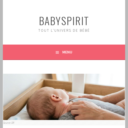
Aller
au
BABYSPIRIT
contenu
principal
TOUT L'UNIVERS DE BÉBÉ
MENU
Source: DR