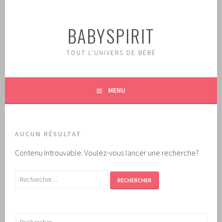
Aller
au
BABYSPIRIT
contenu
principal
TOUT L'UNIVERS DE BÉBÉ
MENU
AUCUN RÉSULTAT
Contenu Introuvable. Voulez-vous lancer une recherche?
Rechercher :
Rechercher :