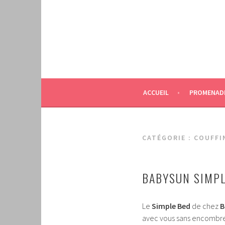
Aller
au
contenu
principal
ACCUEIL
PROMENAD
CATÉGORIE :
COUFFI
BABYSUN SIMPL
Le
Simple Bed
de chez
B
avec vous sans encombremen