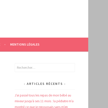
E
MENTIONS LÉGALES
Rechercher :
ARTICLES RÉCENTS
J’ai passé tous les repas de mon bébé au
mixeur jusqu’à ses 11 mois : la pédiatre m’a
montré ce que je repoussais sans m’en