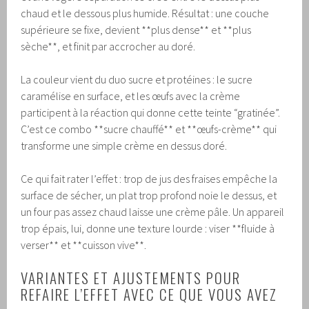
chaud et le dessous plus humide. Résultat : une couche
supérieure se fixe, devient **plus dense** et **plus
sèche**, et finit par accrocher au doré.
La couleur vient du duo sucre et protéines : le sucre
caramélise en surface, et les œufs avec la crème
participent à la réaction qui donne cette teinte “gratinée”.
C’est ce combo **sucre chauffé** et **œufs-crème** qui
transforme une simple crème en dessus doré.
Ce qui fait rater l’effet : trop de jus des fraises empêche la
surface de sécher, un plat trop profond noie le dessus, et
un four pas assez chaud laisse une crème pâle. Un appareil
trop épais, lui, donne une texture lourde : viser **fluide à
verser** et **cuisson vive**.
VARIANTES ET AJUSTEMENTS POUR
REFAIRE L’EFFET AVEC CE QUE VOUS AVEZ