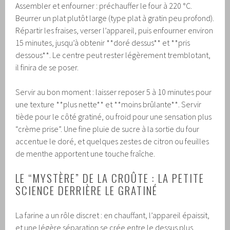
Assembler et enfourner : préchauffer le four à 220 °C.
Beurrer un plat plutôt large (type plat à gratin peu profond).
Répartir les fraises, verser l’appareil, puis enfourner environ
15 minutes, jusqu’à obtenir **doré dessus** et **pris
dessous**. Le centre peut rester légèrement tremblotant,
il finira de se poser.
Servir au bon moment : laisser reposer 5 à 10 minutes pour
une texture **plus nette** et **moins brûlante**. Servir
tiède pour le côté gratiné, ou froid pour une sensation plus
“crème prise”. Une fine pluie de sucre à la sortie du four
accentue le doré, et quelques zestes de citron ou feuilles
de menthe apportent une touche fraîche.
LE “MYSTÈRE” DE LA CROÛTE : LA PETITE
SCIENCE DERRIÈRE LE GRATINÉ
La farine a un rôle discret : en chauffant, l’appareil épaissit,
et une légère séparation se crée entre le dessus plus