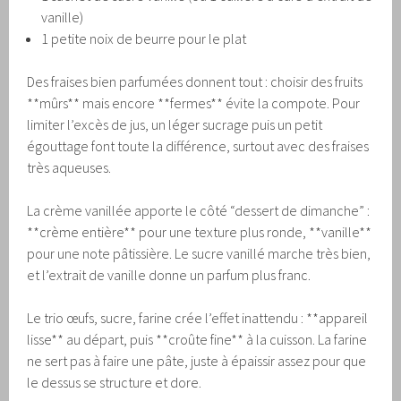
vanille)
1 petite noix de beurre pour le plat
Des fraises bien parfumées donnent tout : choisir des fruits
**mûrs** mais encore **fermes** évite la compote. Pour
limiter l’excès de jus, un léger sucrage puis un petit
égouttage font toute la différence, surtout avec des fraises
très aqueuses.
La crème vanillée apporte le côté “dessert de dimanche” :
**crème entière** pour une texture plus ronde, **vanille**
pour une note pâtissière. Le sucre vanillé marche très bien,
et l’extrait de vanille donne un parfum plus franc.
Le trio œufs, sucre, farine crée l’effet inattendu : **appareil
lisse** au départ, puis **croûte fine** à la cuisson. La farine
ne sert pas à faire une pâte, juste à épaissir assez pour que
le dessus se structure et dore.