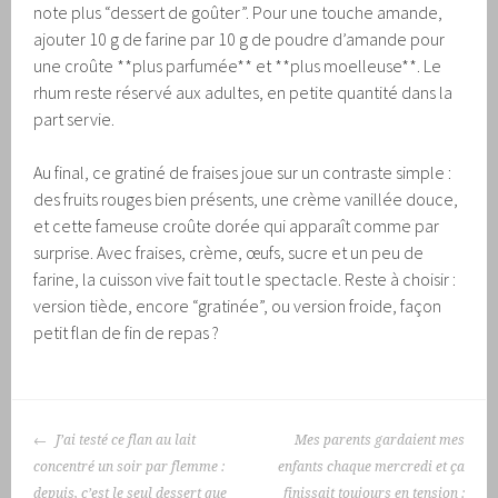
note plus “dessert de goûter”. Pour une touche amande,
ajouter 10 g de farine par 10 g de poudre d’amande pour
une croûte **plus parfumée** et **plus moelleuse**. Le
rhum reste réservé aux adultes, en petite quantité dans la
part servie.
Au final, ce gratiné de fraises joue sur un contraste simple :
des fruits rouges bien présents, une crème vanillée douce,
et cette fameuse croûte dorée qui apparaît comme par
surprise. Avec fraises, crème, œufs, sucre et un peu de
farine, la cuisson vive fait tout le spectacle. Reste à choisir :
version tiède, encore “gratinée”, ou version froide, façon
petit flan de fin de repas ?
NAVIGATION
J’ai testé ce flan au lait
Mes parents gardaient mes
DES
concentré un soir par flemme :
enfants chaque mercredi et ça
ARTICLES
depuis, c’est le seul dessert que
finissait toujours en tension :