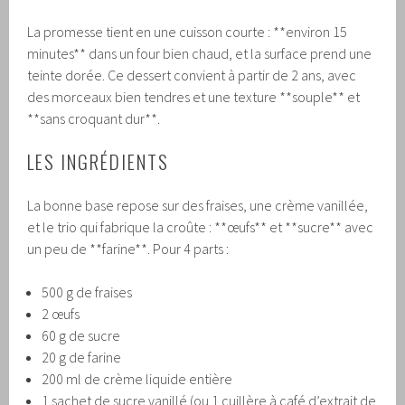
La promesse tient en une cuisson courte : **environ 15
minutes** dans un four bien chaud, et la surface prend une
teinte dorée. Ce dessert convient à partir de 2 ans, avec
des morceaux bien tendres et une texture **souple** et
**sans croquant dur**.
LES INGRÉDIENTS
La bonne base repose sur des fraises, une crème vanillée,
et le trio qui fabrique la croûte : **œufs** et **sucre** avec
un peu de **farine**. Pour 4 parts :
500 g de fraises
2 œufs
60 g de sucre
20 g de farine
200 ml de crème liquide entière
1 sachet de sucre vanillé (ou 1 cuillère à café d’extrait de