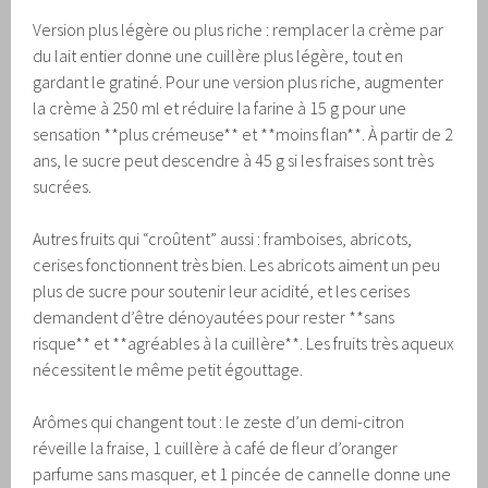
Version plus légère ou plus riche : remplacer la crème par
du lait entier donne une cuillère plus légère, tout en
gardant le gratiné. Pour une version plus riche, augmenter
la crème à 250 ml et réduire la farine à 15 g pour une
sensation **plus crémeuse** et **moins flan**. À partir de 2
ans, le sucre peut descendre à 45 g si les fraises sont très
sucrées.
Autres fruits qui “croûtent” aussi : framboises, abricots,
cerises fonctionnent très bien. Les abricots aiment un peu
plus de sucre pour soutenir leur acidité, et les cerises
demandent d’être dénoyautées pour rester **sans
risque** et **agréables à la cuillère**. Les fruits très aqueux
nécessitent le même petit égouttage.
Arômes qui changent tout : le zeste d’un demi-citron
réveille la fraise, 1 cuillère à café de fleur d’oranger
parfume sans masquer, et 1 pincée de cannelle donne une