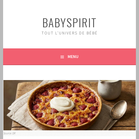
Aller
au
BABYSPIRIT
contenu
principal
TOUT L'UNIVERS DE BÉBÉ
MENU
Source: DR