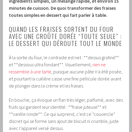
ingrédients simples, un mélange rapide, et environ 15
minutes de cuisson. De quoi transformer des fraises
toutes simples en dessert qui fait parler à table.
QUAND LES FRAISES SORTENT DU FOUR
AVEC UNE CROÛTE DORÉE “TOUTE SEULE” :
LE DESSERT QUI DÉROUTE TOUT LE MONDE
À la sortie du four, le contraste est net : **dessus gratiné**
et **dessous ultra fondant**. Visuellement,
rien ne
ressemble à une tarte
, puisque aucune pâte n’a été posée,
et pourtant la cuillère casse une fine pellicule dorée avant
de plonger dans la crème et les fraises.
En bouche, ça évoque un flan très léger, parfumé, avec des
fruits qui gardent leur identité : **fraise juteuse** et
**vanille ronde**. Ce qui surprend, c’est ce “couvercle”
discret qui se forme sans ajout de biscuit ni crumble, juste
avec l’appareil versé dessus.