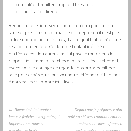
accumulées brouillent trop les filtres de la
communication directe.
Reconstruire le lien avec un adulte qu’on a pourtant vu
faire ses premiers pas demande d’accepter qu’il n’est plus
notre subordonné, mais un égal avec qui il faut recréer une
relation tout entière. Ce deuil de l’enfant idéalisé et
malléable est douloureux, mais il pave la route vers des
rapports infiniment plus riches et plus apaisés. Finalement,
avons-nous le courage de regarder nos propres failles en
face pour espérer, un jour, voir notre téléphone s’illuminer
à nouveau de sa propre initiative ?
NAVIGATION
Bavarois à la tomate :
Depuis que je prépare ce plat
DES
l’entrée fraîche et originale qui
salé au chèvre et saumon comme
ARTICLES
impressionne sans se
un brownie, mes enfants en
compliquer la vie
redemandent et personne ne