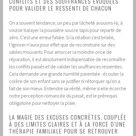
CONFLITS ET DES SOUFFRANCES ÉVOQUÉES
POUR VALIDER LE RESSENTI DE CHACUN
On a souvent tendance, un peu par lâcheté avouons-le, à
vouloir balayer la poussière sous le tapis pour repartir de
zéro. C’est une erreur fatale. Si la relation s’est brisée,
l’ignorer n’aura pour effet que de reconstruire sur des
sables mouvants. Pour amorcer la moindre once de
réparation, il est absolument indispensable de reconnaître
les conflits passés et de valider les souffrances ressenties.
Cela demande une grande humilité parentale : écouter la
colère de son enfant sans se justifier ni rétorquer qu’on a
fait de son mieux. Entendre sa vérité, même si elle écorche
notre perception romancée du passé, est le prérequis
obligatoire pour nettoyer la plaie.
LA MAGIE DES EXCUSES CONCRÈTES, COUPLÉE
À DES LIMITES CLAIRES ET À LA FORCE D’UNE
THÉRAPIE FAMILIALE POUR SE RETROUVER