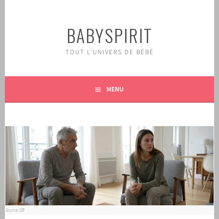
Aller
au
BABYSPIRIT
contenu
principal
TOUT L'UNIVERS DE BÉBÉ
MENU
Source: DR