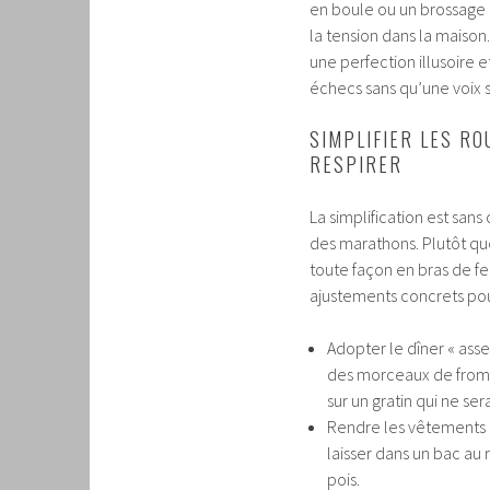
en boule ou un brossage 
la tension dans la maison
une perfection illusoire 
échecs sans qu’une voix
SIMPLIFIER LES RO
RESPIRER
La simplification est sans
des marathons. Plutôt que
toute façon en bras de fer
ajustements concrets pou
Adopter le dîner « ass
des morceaux de froma
sur un gratin qui ne se
Rendre les vêtements a
laisser dans un bac au r
pois.