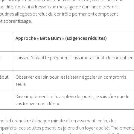
apidité, nous lui adressons un message de confiance très fort.
routines allégées et refus du contrôle permanent composent
t apprentissage.
Approche « Beta Mum » (Exigences réduites)
e
Laisser l’enfant le préparer ; il assumera l’oubli de son cahier.
début
Observer de loin pour les laisser négocier un compromis
seuls.
Dire simplement : « Tu as plein de jouets, je suis sûre que tu
vas trouver une idée. »
chefs d’orchestre à chaque minute et en assumant, enfin, des
parfaits, ces adultes posent les jalons d’un foyer apaisé. Finalement,