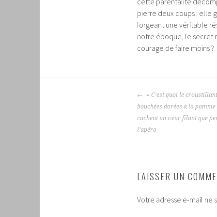
cette parentalité décom
pierre deux coups : elle 
forgeant une véritable ré
notre époque, le secret n
courage de faire moins ?
NAVIGATION
« C’est quoi le croustillant
DES
bouchées dorées à la pomme d
ARTICLES
cachent un cœur filant que pe
l’apéro
LAISSER UN COMME
Votre adresse e-mail ne s