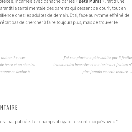
plexée, incarnée avec panache par les
« Beta Mums »
, fait d’une
garantit la santé mentale des parents qui cessent de courir, tout en
silience chez les adultes de demain. Et si, face au rythme effréné de
’était pas de chercher à faire toujours plus, mais de trouver le
 autour ? » : ces
J’ai remplacé ma pâte sablée par 5 feuill
e terre et au chorizo
translucides beurrées et ma tarte aux fraises n
rsonne ne devine à
plus jamais eu cette texture
NTAIRE
era pas publiée.
Les champs obligatoires sont indiqués avec
*