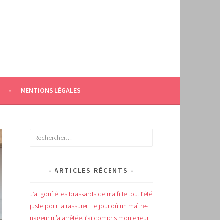
E
MENTIONS LÉGALES
Rechercher :
ARTICLES RÉCENTS
J’ai gonflé les brassards de ma fille tout l’été
juste pour la rassurer : le jour où un maître-
nageur m’a arrêtée, j’ai compris mon erreur