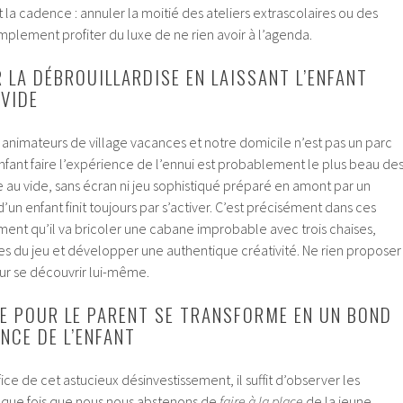
la cadence : annuler la moitié des ateliers extrascolaires ou des
mplement profiter du luxe de ne rien avoir à l’agenda.
R LA DÉBROUILLARDISE EN LAISSANT L’ENFANT
 VIDE
nimateurs de village vacances et notre domicile n’est pas un parc
 enfant faire l’expérience de l’ennui est probablement le plus beau de
ce au vide, sans écran ni jeu sophistiqué préparé en amont par un
 d’un enfant finit toujours par s’activer. C’est précisément dans ces
ent qu’il va bricoler une cabane improbable avec trois chaises,
es du jeu et développer une authentique créativité. Ne rien proposer
pour se découvrir lui-même.
RE POUR LE PARENT SE TRANSFORME EN UN BOND
NCE DE L’ENFANT
ice de cet astucieux désinvestissement, il suffit d’observer les
haque fois que nous nous abstenons de
faire à la place
de la jeune