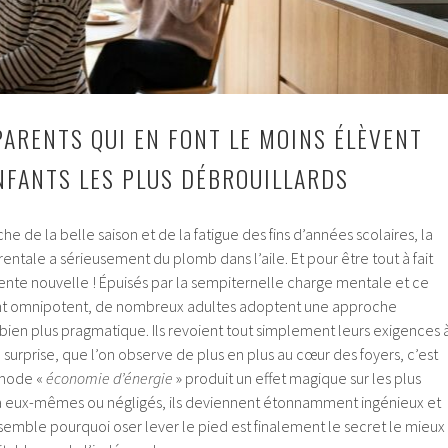
PARENTS QUI EN FONT LE MOINS ÉLÈVENT
NFANTS LES PLUS DÉBROUILLARDS
e de la belle saison et de la fatigue des fins d’années scolaires, la
rentale a sérieusement du plomb dans l’aile. Et pour être tout à fait
lente nouvelle ! Épuisés par la sempiternelle charge mentale et ce
nt omnipotent, de nombreux adultes adoptent une approche
bien plus pragmatique. Ils revoient tout simplement leurs exigences 
le surprise, que l’on observe de plus en plus au cœur des foyers, c’est
 mode «
économie d’énergie
» produit un effet magique sur les plus
és à eux-mêmes ou négligés, ils deviennent étonnamment ingénieux et
semble pourquoi oser lever le pied est finalement le secret le mieux