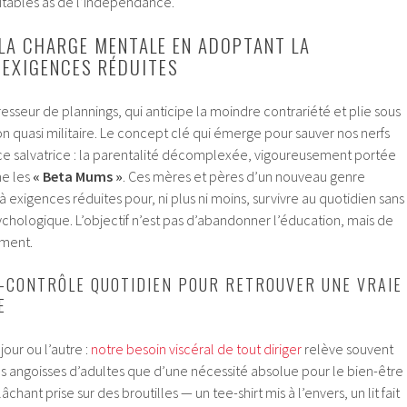
itables as de l’indépendance.
 LA CHARGE MENTALE EN ADOPTANT LA
 EXIGENCES RÉDUITES
resseur de plannings, qui anticipe la moindre contrariété et plie sous
on quasi militaire. Le concept clé qui émerge pour sauver nos nerfs
nce salvatrice : la parentalité décomplexée, vigoureusement portée
me les
« Beta Mums »
. Ces mères et pères d’un nouveau genre
 exigences réduites pour, ni plus ni moins, survivre au quotidien sans
psychologique. L’objectif n’est pas d’abandonner l’éducation, mais de
iment.
R-CONTRÔLE QUOTIDIEN POUR RETROUVER UNE VRAIE
E
 jour ou l’autre :
notre besoin viscéral de tout diriger
relève souvent
 angoisses d’adultes que d’une nécessité absolue pour le bien-être
chant prise sur des broutilles — un tee-shirt mis à l’envers, un lit fait