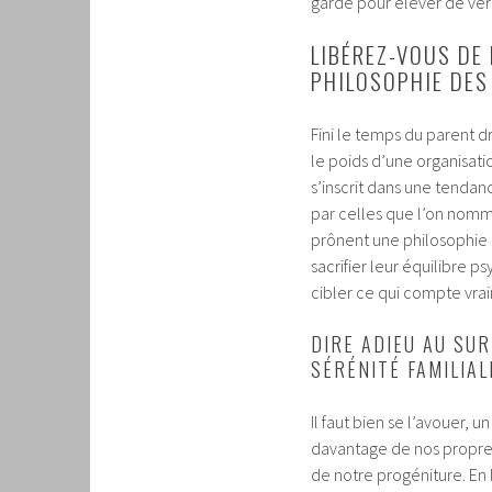
gardé pour élever de vér
LIBÉREZ-VOUS DE
PHILOSOPHIE DES
Fini le temps du parent d
le poids d’une organisati
s’inscrit dans une tenda
par celles que l’on nom
prônent une philosophie à
sacrifier leur équilibre 
cibler ce qui compte vra
DIRE ADIEU AU SU
SÉRÉNITÉ FAMILIAL
Il faut bien se l’avouer, un
davantage de nos propres
de notre progéniture. En lâ