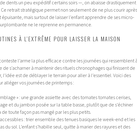
de dents un peu expéditif certains soirs —, on abaisse drastiquement
. Ce retrait stratégique permet non seulement de ne plus courir aprè
et épuisante, mais surtout de laisser l’enfant apprendre de ses micro-
 surplombante ne le reprenne en permanence.
UTINES À L’EXTRÊME POUR LAISSER LA MAISON
 conteste l’arme la plus efficace contre les journées qui ressemblent 
 de s’acharner à maintenir des rituels chronophages qui finissent de
, l’idée est de déblayer le terrain pour aller à l’essentiel. Voici des
r alléger vos journées de printemps :
emblage » : une grande assiette avec des tomates tomates cerises,
ge et du jambon posée sur la table basse, plutôt que de s’échiner
ra de toute façon pas mangé par les plus petits.
ccessibles : trier ensemble des tenues basiques le week-end et les
as du sol. L’enfant s’habille seul, quitte à marier des rayures et des