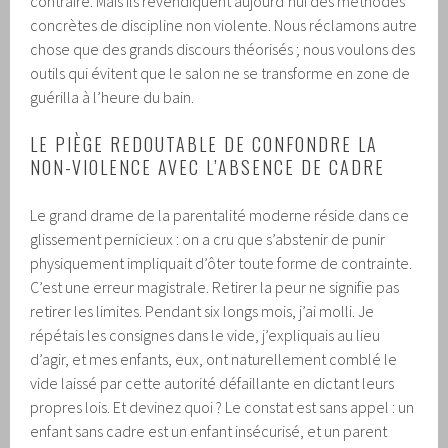
contraire. Mais ils revendiquent aujourd’hui des méthodes
concrètes de discipline non violente. Nous réclamons autre
chose que des grands discours théorisés ; nous voulons des
outils qui évitent que le salon ne se transforme en zone de
guérilla à l’heure du bain.
LE PIÈGE REDOUTABLE DE CONFONDRE LA
NON-VIOLENCE AVEC L’ABSENCE DE CADRE
Le grand drame de la parentalité moderne réside dans ce
glissement pernicieux : on a cru que s’abstenir de punir
physiquement impliquait d’ôter toute forme de contrainte.
C’est une erreur magistrale. Retirer la peur ne signifie pas
retirer les limites. Pendant six longs mois, j’ai molli. Je
répétais les consignes dans le vide, j’expliquais au lieu
d’agir, et mes enfants, eux, ont naturellement comblé le
vide laissé par cette autorité défaillante en dictant leurs
propres lois. Et devinez quoi ? Le constat est sans appel : un
enfant sans cadre est un enfant insécurisé, et un parent