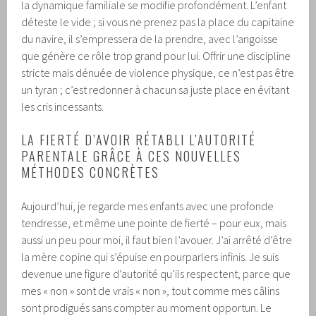
la dynamique familiale se modifie profondément. L’enfant
déteste le vide ; si vous ne prenez pas la place du capitaine
du navire, il s’empressera de la prendre, avec l’angoisse
que génère ce rôle trop grand pour lui. Offrir une discipline
stricte mais dénuée de violence physique, ce n’est pas être
un tyran ; c’est redonner à chacun sa juste place en évitant
les cris incessants.
LA FIERTÉ D’AVOIR RÉTABLI L’AUTORITÉ
PARENTALE GRÂCE À CES NOUVELLES
MÉTHODES CONCRÈTES
Aujourd’hui, je regarde mes enfants avec une profonde
tendresse, et même une pointe de fierté – pour eux, mais
aussi un peu pour moi, il faut bien l’avouer. J’ai arrêté d’être
la mère copine qui s’épuise en pourparlers infinis. Je suis
devenue une figure d’autorité qu’ils respectent, parce que
mes « non » sont de vrais « non », tout comme mes câlins
sont prodigués sans compter au moment opportun. Le