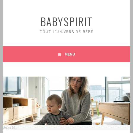
Aller
au
BABYSPIRIT
contenu
principal
TOUT L'UNIVERS DE BÉBÉ
MENU
Source: DR