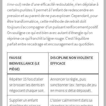
time-out
) reste d’une efficacité redoutable, n’en déplaise à
certains puristes. Il permet à l’enfant de redescendre en
pression et au parent de ne pas exploser. Cependant, pour
être transformatrice, cette méthode de retrait doit
toujours s’accompagner d’un puissant renforcement positif.
On souligne ce qui est bien avec autant d’énergie qu’on
réprime ce qui franchit la ligne rouge. C’est l’équilibre
parfait entre recadrage et encouragement au quotidien.
FAUSSE
DISCIPLINE NON VIOLENTE
BIENVEILLANCE (LE
EFFICACE
PIÈGE)
Répéter 15 fois d’aller
Annoncer la règle, puis
se brosser les dents en
sanctionner (ex : temps de jeu
négociant chaque soir.
en moins si délai dépassé).
Supplier un enfant
L’isoler calmement dans sa
d’arrêter de crier en
chambre quelques minutes