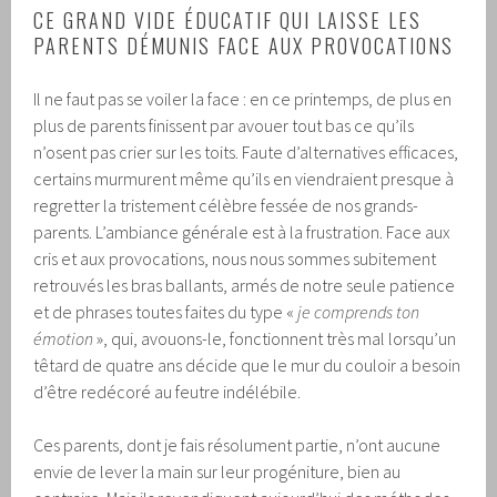
CE GRAND VIDE ÉDUCATIF QUI LAISSE LES
PARENTS DÉMUNIS FACE AUX PROVOCATIONS
Il ne faut pas se voiler la face : en ce printemps, de plus en
plus de parents finissent par avouer tout bas ce qu’ils
n’osent pas crier sur les toits. Faute d’alternatives efficaces,
certains murmurent même qu’ils en viendraient presque à
regretter la tristement célèbre fessée de nos grands-
parents. L’ambiance générale est à la frustration. Face aux
cris et aux provocations, nous nous sommes subitement
retrouvés les bras ballants, armés de notre seule patience
et de phrases toutes faites du type «
je comprends ton
émotion
», qui, avouons-le, fonctionnent très mal lorsqu’un
têtard de quatre ans décide que le mur du couloir a besoin
d’être redécoré au feutre indélébile.
Ces parents, dont je fais résolument partie, n’ont aucune
envie de lever la main sur leur progéniture, bien au