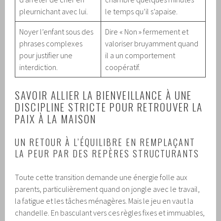
pleurnichant avec lui.
le temps qu’il s’apaise.
Noyer l’enfant sous des
Dire « Non » fermement et
phrases complexes
valoriser bruyamment quand
pour justifier une
il a un comportement
interdiction.
coopératif.
SAVOIR ALLIER LA BIENVEILLANCE À UNE
DISCIPLINE STRICTE POUR RETROUVER LA
PAIX À LA MAISON
UN RETOUR À L’ÉQUILIBRE EN REMPLAÇANT
LA PEUR PAR DES REPÈRES STRUCTURANTS
Toute cette transition demande une énergie folle aux
parents, particulièrement quand on jongle avec le travail,
la fatigue et les tâches ménagères. Mais le jeu en vaut la
chandelle. En basculant vers ces règles fixes et immuables,