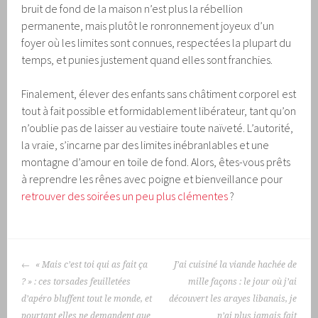
bruit de fond de la maison n’est plus la rébellion
permanente, mais plutôt le ronronnement joyeux d’un
foyer où les limites sont connues, respectées la plupart du
temps, et punies justement quand elles sont franchies.
Finalement, élever des enfants sans châtiment corporel est
tout à fait possible et formidablement libérateur, tant qu’on
n’oublie pas de laisser au vestiaire toute naïveté. L’autorité,
la vraie, s’incarne par des limites inébranlables et une
montagne d’amour en toile de fond. Alors, êtes-vous prêts
à reprendre les rênes avec poigne et bienveillance pour
retrouver des soirées un peu plus clémentes
?
NAVIGATION
« Mais c’est toi qui as fait ça
J’ai cuisiné la viande hachée de
DES
? » : ces torsades feuilletées
mille façons : le jour où j’ai
ARTICLES
d’apéro bluffent tout le monde, et
découvert les arayes libanais, je
pourtant elles ne demandent que
n’ai plus jamais fait