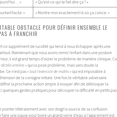
jourd’hui… »
« Qu’est-ce qui te fait dire ça ? »
urtant facile. »
« Montre-moi exactement là où ça coince. »
RITABLE OBSTACLE POUR DÉFINIR ENSEMBLE LE
PAS À FRANCHIR
rt ce supplément de lucidité qui tend à nous échapper après une
artout. Maintenant que nous avons remis l’enfant dans une posture
reur, il est grand temps d’isoler le problème de manière clinique. Ca
a dictée entière »
qui lui pose problème, mais sans doute la
be. Ce n’est pas
« tout l’exercice de maths »
qui est impossible à
hension de la consigne initiale. Une fois le véritable adversaire
finir la prochaine action simple à essayer afin de débloquer la
 quelques gestes pratiques pour découper la difficulté en petits pas
 pointer littéralement avec son doigt la source de sa confusion.
e faire une pause pour boire un grand verre d’eau si l’agacement est