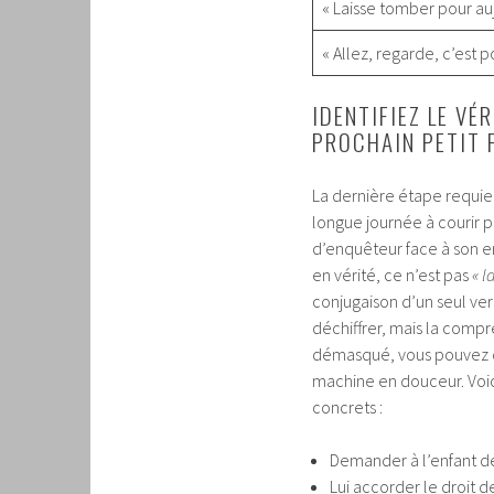
« Laisse tomber pour au
« Allez, regarde, c’est po
IDENTIFIEZ LE VÉ
PROCHAIN PETIT 
La dernière étape requie
longue journée à courir p
d’enquêteur face à son er
en vérité, ce n’est pas
« l
conjugaison d’un seul ver
déchiffrer, mais la compré
démasqué, vous pouvez dé
machine en douceur. Voici
concrets :
Demander à l’enfant de
Lui accorder le droit d