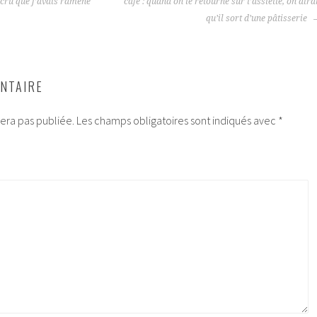
 cru que j’avais ramené
café : quand on le retourne sur l’assiette, on dira
qu’il sort d’une pâtisserie
NTAIRE
era pas publiée.
Les champs obligatoires sont indiqués avec
*