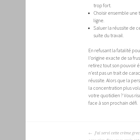
trop fort.
Choisir ensemble une t
ligne.
Saluer la réussite de ce
suite du travail.
En refusant la fatalité p
l’origine exacte de sa fr
retirez tout son pouvoir é
n’est pas un trait de ca
réussite. Alors que la pe
la concentration plus vol
votre quotidien ? Vous ri
face à son prochain défi.
NAVIGATION
J’ai servi cette crème gre