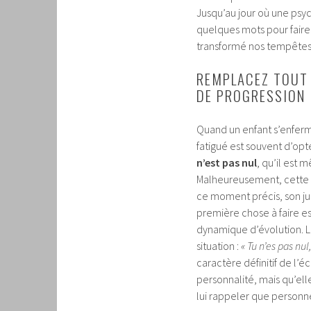
Jusqu’au jour où une ps
quelques mots pour faire 
transformé nos tempêtes 
REMPLACEZ TOUT D
DE PROGRESSION
Quand un enfant s’enferm
fatigué est souvent d’opte
n’est pas nul
, qu’il est 
Malheureusement, cette r
ce moment précis, son jug
première chose à faire e
dynamique d’évolution. L
situation :
« Tu n’es pas nul
caractère définitif de l’
personnalité, mais qu’ell
lui rappeler que personne