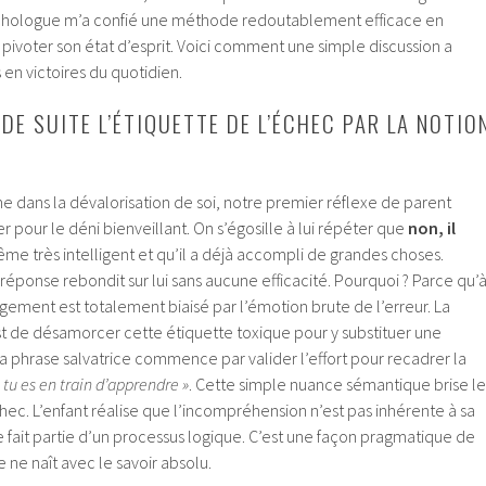
ychologue m’a confié une méthode redoutablement efficace en
pivoter son état d’esprit. Voici comment une simple discussion a
en victoires du quotidien.
E SUITE L’ÉTIQUETTE DE L’ÉCHEC PAR LA NOTIO
e dans la dévalorisation de soi, notre premier réflexe de parent
r pour le déni bienveillant. On s’égosille à lui répéter que
non, il
même très intelligent et qu’il a déjà accompli de grandes choses.
éponse rebondit sur lui sans aucune efficacité. Pourquoi ? Parce qu’
ement est totalement biaisé par l’émotion brute de l’erreur. La
st de désamorcer cette étiquette toxique pour y substituer une
a phrase salvatrice commence par valider l’effort pour recadrer la
, tu es en train d’apprendre »
. Cette simple nuance sémantique brise le
échec. L’enfant réalise que l’incompréhension n’est pas inhérente à sa
e fait partie d’un processus logique. C’est une façon pragmatique de
 ne naît avec le savoir absolu.