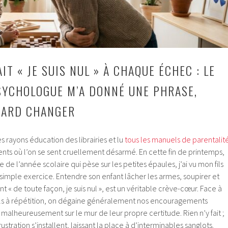
IT « JE SUIS NUL » À CHAQUE ÉCHEC : LE
SYCHOLOGUE M’A DONNÉ UNE PHRASE,
EGARD CHANGER
 rayons éducation des librairies et lu
tous les manuels de parentalit
ents où l’on se sent cruellement désarmé. En cette fin de printemps,
de l’année scolaire qui pèse sur les petites épaules, j’ai vu mon fils
n simple exercice. Entendre son enfant lâcher les armes, soupirer et
« de toute façon, je suis nul », est un véritable crève-cœur. Face à
s à répétition, on dégaine généralement nos encouragements
t malheureusement sur le mur de leur propre certitude. Rien n’y fait ;
ustration s’installent, laissant la place à d’interminables sanglots.