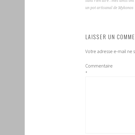
DES
sans rien dire : mes amis ont
ARTICLES
un pot artisanal de Mykonos
LAISSER UN COMME
Votre adresse e-mail ne s
Commentaire
*