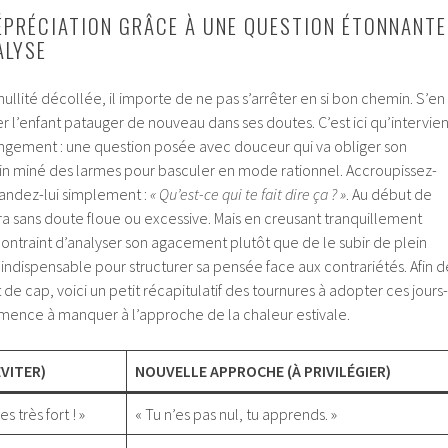
ÉPRÉCIATION GRÂCE À UNE QUESTION ÉTONNANTE
ALYSE
 nullité décollée, il importe de ne pas s’arrêter en si bon chemin. S’en
sser l’enfant patauger de nouveau dans ses doutes. C’est ici qu’intervien
hangement : une question posée avec douceur qui va obliger son
rain miné des larmes pour basculer en mode rationnel. Accroupissez-
andez-lui simplement :
« Qu’est-ce qui te fait dire ça ? »
. Au début de
a sans doute floue ou excessive. Mais en creusant tranquillement
e contraint d’analyser son agacement plutôt que de le subir de plein
 indispensable pour structurer sa pensée face aux contrariétés. Afin d
de cap, voici un petit récapitulatif des tournures à adopter ces jours-
mmence à manquer à l’approche de la chaleur estivale.
ÉVITER)
NOUVELLE APPROCHE (À PRIVILÉGIER)
es très fort ! »
« Tu n’es pas nul, tu apprends. »