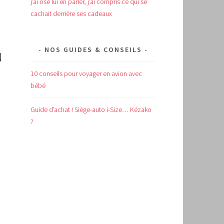
j’ai osé lui en parler, j’ai compris ce qui se
cachait derrière ses cadeaux
NOS GUIDES & CONSEILS
N
10 conseils pour voyager en avion avec
bébé
Guide d’achat !
Siège-auto i-Size… Kézako
?
à