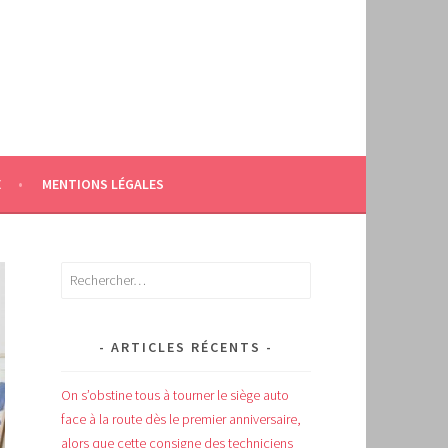
E
MENTIONS LÉGALES
Rechercher :
ARTICLES RÉCENTS
On s’obstine tous à tourner le siège auto
face à la route dès le premier anniversaire,
alors que cette consigne des techniciens