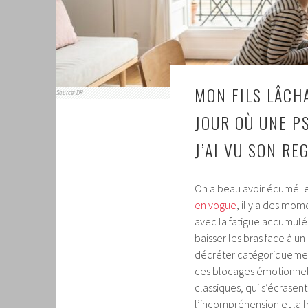
MON FILS LÂCHA
Source: DR
JOUR OÙ UNE P
J’AI VU SON R
On a beau avoir écumé les
en vogue
, il y a des mom
avec la fatigue accumulée 
baisser les bras face à u
décréter catégoriquement 
ces blocages émotionnel
classiques, qui s’écrasen
l’incompréhension et la fr