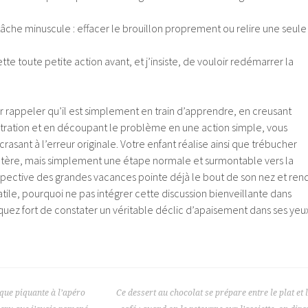
âche minuscule : effacer le brouillon proprement ou relire une seule
tte toute petite action avant, et j’insiste, de vouloir redémarrer la
our rappeler qu’il est simplement en train d’apprendre, en creusant
ustration et en découpant le problème en une action simple, vous
crasant à l’erreur originale. Votre enfant réalise ainsi que trébucher
ractère, mais simplement une étape normale et surmontable vers la
rspective des grandes vacances pointe déjà le bout de son nez et ren
atile, pourquoi ne pas intégrer cette discussion bienveillante dans
squez fort de constater un véritable déclic d’apaisement dans ses yeu
cque piquante à l’apéro
Ce dessert au chocolat se prépare entre le plat et 