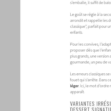
s’emballe, il suffit de ba
Le goût se règle à la sec
arrondit et rappelle les 
classique”, parfait pour u
enfants.
Pour les convives, l’adapt
proposer dès que l’enfa
plus grands, une version a
gourmande, un peu de van
Les erreurs classiques se
fouet qui s’arrête. Dans 
léger
. Ici, le mot d’ordre
apparaît.
VARIANTES IRRÉSI
DESSERT SIGNAT