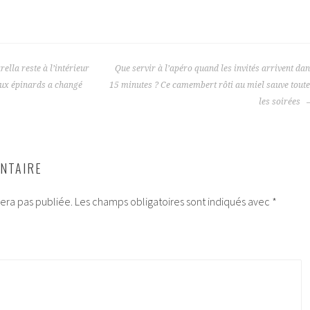
lla reste à l’intérieur
Que servir à l’apéro quand les invités arrivent da
 aux épinards a changé
15 minutes ? Ce camembert rôti au miel sauve tout
les soirées
NTAIRE
era pas publiée.
Les champs obligatoires sont indiqués avec
*