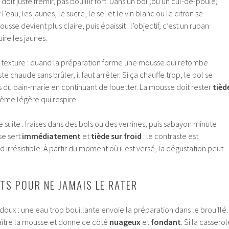
doit juste frémir, pas bouillir fort. Dans un bol (ou un cul-de-poule)
eau, les jaunes, le sucre, le sel et le vin blanc ou le citron se
usse devient plus claire, puis épaissit : l’objectif, c’est un ruban
uire les jaunes.
la texture : quand la préparation forme une mousse qui retombe
e chaude sans brûler, il faut arrêter. Si ça chauffe trop, le bol se
 du bain-marie en continuant de fouetter. La mousse doit rester
tièd
me légère qui respire.
e suite : fraises dans des bols ou des verrines, puis sabayon minute
se sert
immédiatement
et
tiède sur froid
: le contraste est
irrésistible. À partir du moment où il est versé, la dégustation peut
ETS POUR NE JAMAIS LE RATER
 doux : une eau trop bouillante envoie la préparation dans le brouillé.
naître la mousse et donne ce côté
nuageux
et
fondant
. Si la cassero