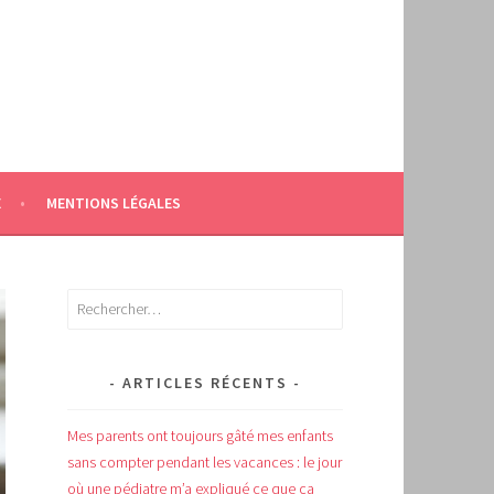
E
MENTIONS LÉGALES
Rechercher :
ARTICLES RÉCENTS
Mes parents ont toujours gâté mes enfants
sans compter pendant les vacances : le jour
où une pédiatre m’a expliqué ce que ça