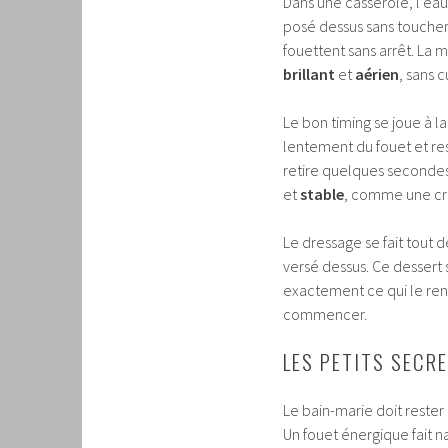
Dans une casserole, l’eau 
posé dessus sans toucher l’
fouettent sans arrêt. La mo
brillant
et
aérien
, sans c
Le bon timing se joue à 
lentement du fouet et rest
retire quelques secondes
et
stable
, comme une crè
Le dressage se fait tout d
versé dessus. Ce dessert 
exactement ce qui le rend 
commencer.
LES PETITS SECR
Le bain-marie doit rester
Un fouet énergique fait 