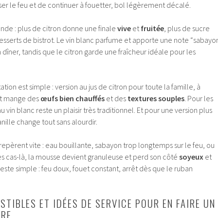
isser le feu et de continuer à fouetter, bol légèrement décalé.
onde : plus de citron donne une finale
vive
et
fruitée
, plus de sucre
desserts de bistrot. Le vin blanc parfume et apporte une note “sabayo
n dîner, tandis que le citron garde une fraîcheur idéale pour les
ation est simple : version au jus de citron pour toute la famille, à
nt mange des
œufs bien chauffés
et des
textures souples
. Pour les
u vin blanc reste un plaisir très traditionnel. Et pour une version plus
ille change tout sans alourdir.
 repèrent vite : eau bouillante, sabayon trop longtemps sur le feu, ou
ces cas-là, la mousse devient granuleuse et perd son côté
soyeux
et
 reste simple : feu doux, fouet constant, arrêt dès que le ruban
STIBLES ET IDÉES DE SERVICE POUR EN FAIRE UN
URE