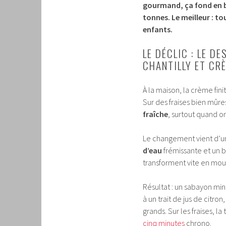
gourmand, ça fond en bo
tonnes. Le meilleur : t
enfants.
LE DÉCLIC : LE D
CHANTILLY ET CR
À la maison, la crème fini
Sur des fraises bien mûr
fraîche
, surtout quand on
Le changement vient d’un
d’eau
frémissante et un b
transforment vite en mou
Résultat : un sabayon mi
à un trait de jus de citro
grands. Sur les fraises, la 
cinq minutes
chrono.