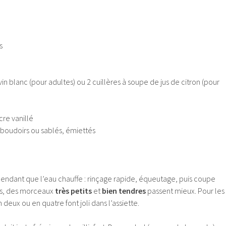
s
vin blanc (pour adultes) ou 2 cuillères à soupe de jus de citron (pour
cre vanillé
e boudoirs ou sablés, émiettés
pendant que l’eau chauffe : rinçage rapide, équeutage, puis coupe
its, des morceaux
très petits
et
bien tendres
passent mieux. Pour les
n deux ou en quatre font joli dans l’assiette.