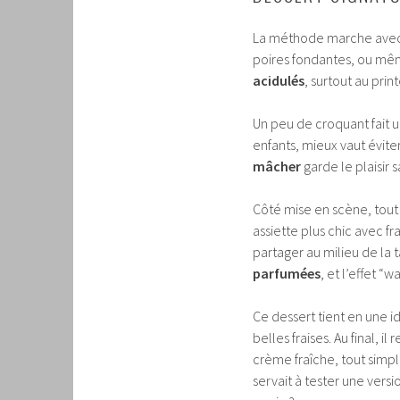
La méthode marche avec d
poires fondantes, ou mêm
acidulés
, surtout au pri
Un peu de croquant fait u
enfants, mieux vaut éviter
mâcher
garde le plaisir s
Côté mise en scène, tout 
assiette plus chic avec f
partager au milieu de la t
parfumées
, et l’effet “
Ce dessert tient en une i
belles fraises. Au final, i
crème fraîche, tout simpl
servait à tester une vers