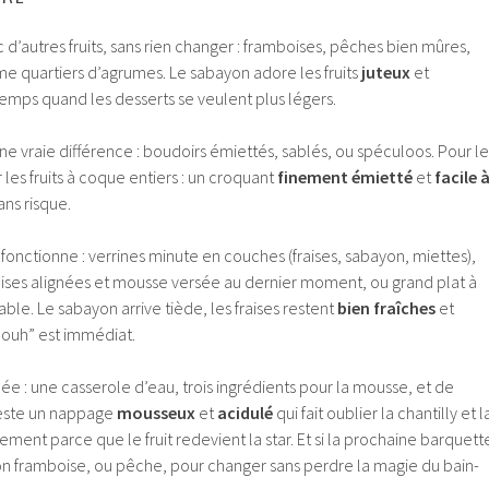
’autres fruits, sans rien changer : framboises, pêches bien mûres,
e quartiers d’agrumes. Le sabayon adore les fruits
juteux
et
ntemps quand les desserts se veulent plus légers.
ne vraie différence : boudoirs émiettés, sablés, ou spéculoos. Pour le
 les fruits à coque entiers : un croquant
finement émietté
et
facile 
ans risque.
fonctionne : verrines minute en couches (fraises, sabayon, miettes),
raises alignées et mousse versée au dernier moment, ou grand plat à
able. Le sabayon arrive tiède, les fraises restent
bien fraîches
et
waouh” est immédiat.
dée : une casserole d’eau, trois ingrédients pour la mousse, et de
l reste un nappage
mousseux
et
acidulé
qui fait oublier la chantilly et l
ement parce que le fruit redevient la star. Et si la prochaine barquett
ion framboise, ou pêche, pour changer sans perdre la magie du bain-