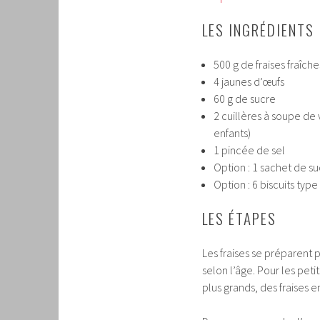
LES INGRÉDIENTS
500 g de fraises fraîche
4 jaunes d’œufs
60 g de sucre
2 cuillères à soupe de 
enfants)
1 pincée de sel
Option : 1 sachet de su
Option : 6 biscuits typ
LES ÉTAPES
Les fraises se préparent 
selon l’âge. Pour les pet
plus grands, des fraises e