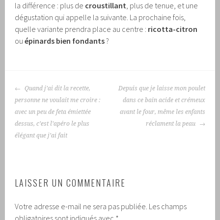
la différence : plus de
croustillant
, plus de tenue, et une
dégustation qui appelle la suivante. La prochaine fois,
quelle variante prendra place au centre :
ricotta-citron
ou
épinards bien fondants
?
NAVIGATION
Quand j’ai dit la recette,
Depuis que je laisse mon poulet
DES
personne ne voulait me croire :
dans ce bain acide et crémeux
ARTICLES
avec un peu de feta émiettée
avant le four, même les enfants
dessus, c’est l’apéro le plus
réclament la peau
élégant que j’ai fait
LAISSER UN COMMENTAIRE
Votre adresse e-mail ne sera pas publiée.
Les champs
obligatoires sont indiqués avec
*