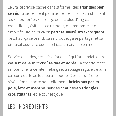
Le vrai secret se cache dans la forme : des
triangles bien
serrés
qui se tiennent parfaitement en main et multiplient
les zones dorées. Ce pliage donne plus d’angles
croustillants, évite les coins mous, et transforme une
simple feuille de brick en
petit feuilleté ultra-croquant
.
Résultat : ça se prend, ça se croque, ça se partage, et ça
disparaît aussi vite que les chips… mais en bien meilleur.
Servies chaudes, ces bricks jouent l’équilibre parfait entre
cœur moelleux
et
croûte fine et dorée
. La recette reste
simple : une farce vite mélangée, un pliage régulier, et une
cuisson courte au four ou à la poêle. C’est aussi là que la
révélation s’impose naturellement :
bricks aux petits
pois, feta et menthe, servies chaudes en triangles
croustillants
, et le tour est joué.
LES INGRÉDIENTS