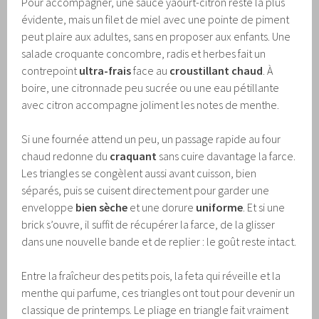
Pour accompagner, une sauce yaourt-citron reste la plus
évidente, mais un filet de miel avec une pointe de piment
peut plaire aux adultes, sans en proposer aux enfants. Une
salade croquante concombre, radis et herbes fait un
contrepoint
ultra-frais
face au
croustillant chaud
. À
boire, une citronnade peu sucrée ou une eau pétillante
avec citron accompagne joliment les notes de menthe.
Si une fournée attend un peu, un passage rapide au four
chaud redonne du
craquant
sans cuire davantage la farce.
Les triangles se congèlent aussi avant cuisson, bien
séparés, puis se cuisent directement pour garder une
enveloppe
bien sèche
et une dorure
uniforme
. Et si une
brick s’ouvre, il suffit de récupérer la farce, de la glisser
dans une nouvelle bande et de replier : le goût reste intact.
Entre la fraîcheur des petits pois, la feta qui réveille et la
menthe qui parfume, ces triangles ont tout pour devenir un
classique de printemps. Le pliage en triangle fait vraiment