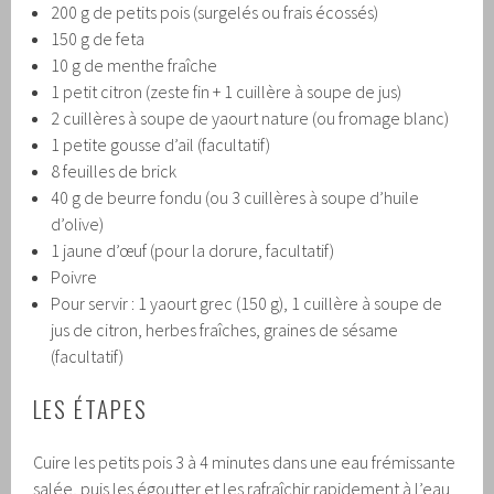
200 g de petits pois (surgelés ou frais écossés)
150 g de feta
10 g de menthe fraîche
1 petit citron (zeste fin + 1 cuillère à soupe de jus)
2 cuillères à soupe de yaourt nature (ou fromage blanc)
1 petite gousse d’ail (facultatif)
8 feuilles de brick
40 g de beurre fondu (ou 3 cuillères à soupe d’huile
d’olive)
1 jaune d’œuf (pour la dorure, facultatif)
Poivre
Pour servir : 1 yaourt grec (150 g), 1 cuillère à soupe de
jus de citron, herbes fraîches, graines de sésame
(facultatif)
LES ÉTAPES
Cuire les petits pois 3 à 4 minutes dans une eau frémissante
salée, puis les égoutter et les rafraîchir rapidement à l’eau