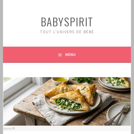
Aller
au
BABYSPIRIT
contenu
principal
TOUT L'UNIVERS DE BÉBÉ
MENU
Source: DR