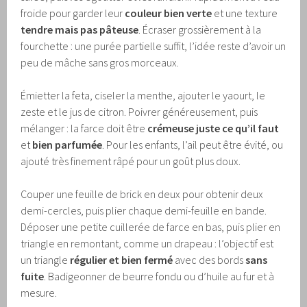
froide pour garder leur
couleur bien verte
et une texture
tendre mais pas pâteuse
. Écraser grossièrement à la
fourchette : une purée partielle suffit, l’idée reste d’avoir un
peu de mâche sans gros morceaux.
Émietter la feta, ciseler la menthe, ajouter le yaourt, le
zeste et le jus de citron. Poivrer généreusement, puis
mélanger : la farce doit être
crémeuse juste ce qu’il faut
et
bien parfumée
. Pour les enfants, l’ail peut être évité, ou
ajouté très finement râpé pour un goût plus doux.
Couper une feuille de brick en deux pour obtenir deux
demi-cercles, puis plier chaque demi-feuille en bande.
Déposer une petite cuillerée de farce en bas, puis plier en
triangle en remontant, comme un drapeau : l’objectif est
un triangle
régulier et bien fermé
avec des bords
sans
fuite
. Badigeonner de beurre fondu ou d’huile au fur et à
mesure.