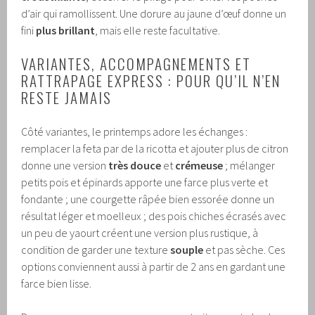
d’air qui ramollissent. Une dorure au jaune d’œuf donne un
fini
plus brillant
, mais elle reste facultative.
VARIANTES, ACCOMPAGNEMENTS ET
RATTRAPAGE EXPRESS : POUR QU’IL N’EN
RESTE JAMAIS
Côté variantes, le printemps adore les échanges :
remplacer la feta par de la ricotta et ajouter plus de citron
donne une version
très douce
et
crémeuse
; mélanger
petits pois et épinards apporte une farce plus verte et
fondante ; une courgette râpée bien essorée donne un
résultat léger et moelleux ; des pois chiches écrasés avec
un peu de yaourt créent une version plus rustique, à
condition de garder une texture
souple
et pas sèche. Ces
options conviennent aussi à partir de 2 ans en gardant une
farce bien lisse.