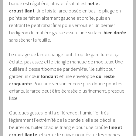
bande est régulière, plus le résultat est
net et
croustillant
. Une fois la farce posée en bas, le pliage en
pointe se fait en alternant gauche et droite, puis en
rentrant le petit rabat final pour verrouiller. Un dernier
badigeon de matière grasse assure une surface
bien dorée
sans sécher la feuille.
Le dosage de farce change tout : trop de garniture et ça
éclate, pas assez et le triangle manque de moelleux. Une
cuillère à dessert bombée par demi-feuille suffit pour
garder un cœur
fondant
et une enveloppe
qui reste
craquante
. Pour une version encore plus douce pour les
enfants, la farce peut être écrasée plus finement, presque
lisse.
Quelques gestes font la différence : humidifier très
légèrement l’extrémité de la bande si elle se décolle,
beurrer ou huiler chaque triangle pour une croûte
fine et
croustillante
, et serrer le pliage pour éviter les poches