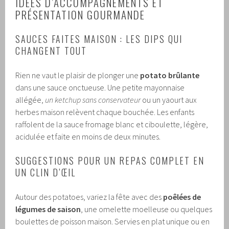
IDÉES D’ACCOMPAGNEMENTS ET
PRÉSENTATION GOURMANDE
SAUCES FAITES MAISON : LES DIPS QUI
CHANGENT TOUT
Rien ne vaut le plaisir de plonger une
potato brûlante
dans une sauce onctueuse. Une petite mayonnaise
allégée,
un ketchup sans conservateur
ou un yaourt aux
herbes maison relèvent chaque bouchée. Les enfants
raffolent de la sauce fromage blanc et ciboulette, légère,
acidulée et faite en moins de deux minutes.
SUGGESTIONS POUR UN REPAS COMPLET EN
UN CLIN D’ŒIL
Autour des potatoes, variez la fête avec des
poêlées de
légumes de saison
, une omelette moelleuse ou quelques
boulettes de poisson maison. Servies en plat unique ou en