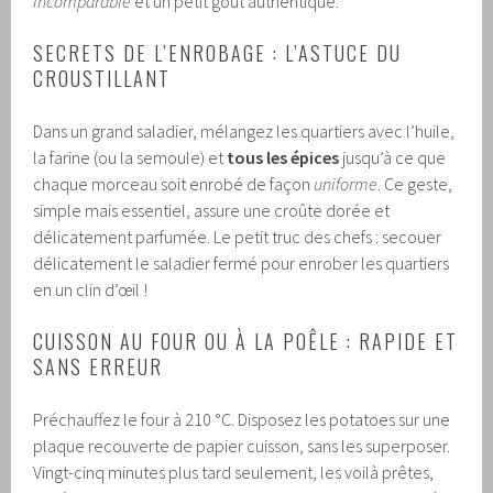
incomparable
et un petit goût authentique.
SECRETS DE L’ENROBAGE : L’ASTUCE DU
CROUSTILLANT
Dans un grand saladier, mélangez les quartiers avec l’huile,
la farine (ou la semoule) et
tous les épices
jusqu’à ce que
chaque morceau soit enrobé de façon
uniforme
. Ce geste,
simple mais essentiel, assure une croûte dorée et
délicatement parfumée. Le petit truc des chefs : secouer
délicatement le saladier fermé pour enrober les quartiers
en un clin d’œil !
CUISSON AU FOUR OU À LA POÊLE : RAPIDE ET
SANS ERREUR
Préchauffez le four à 210 °C. Disposez les potatoes sur une
plaque recouverte de papier cuisson, sans les superposer.
Vingt-cinq minutes plus tard seulement, les voilà prêtes,