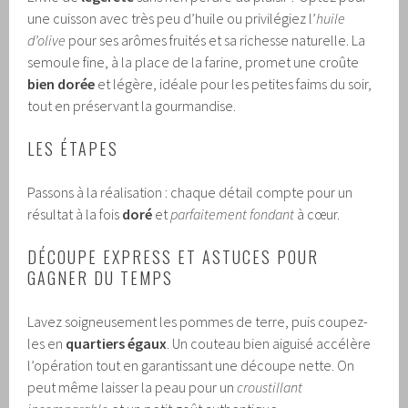
une cuisson avec très peu d’huile ou privilégiez l’
huile
d’olive
pour ses arômes fruités et sa richesse naturelle. La
semoule fine, à la place de la farine, promet une croûte
bien dorée
et légère, idéale pour les petites faims du soir,
tout en préservant la gourmandise.
LES ÉTAPES
Passons à la réalisation : chaque détail compte pour un
résultat à la fois
doré
et
parfaitement fondant
à cœur.
DÉCOUPE EXPRESS ET ASTUCES POUR
GAGNER DU TEMPS
Lavez soigneusement les pommes de terre, puis coupez-
les en
quartiers égaux
. Un couteau bien aiguisé accélère
l’opération tout en garantissant une découpe nette. On
peut même laisser la peau pour un
croustillant