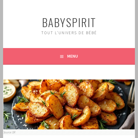
Aller
au
BABYSPIRIT
contenu
principal
TOUT L'UNIVERS DE BÉBÉ
MENU
Source: DR