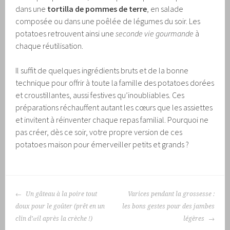
dans une
tortilla de pommes de terre
, en salade
composée ou dans une poêlée de légumes du soir. Les
potatoes retrouvent ainsi une
seconde vie gourmande
à
chaque réutilisation.
Il suffit de quelques ingrédients bruts et de la bonne
technique pour offrir à toute la famille des potatoes dorées
et croustillantes, aussi festives qu’inoubliables. Ces
préparations réchauffent autant les cœurs que les assiettes
et invitent à réinventer chaque repas familial. Pourquoi ne
pas créer, dès ce soir, votre propre version de ces
potatoes maison pour émerveiller petits et grands ?
NAVIGATION
Un gâteau à la poire tout
Varices pendant la grossesse :
DES
doux pour le goûter (prêt en un
les bons gestes pour des jambes
ARTICLES
clin d’œil après la crèche !)
légères