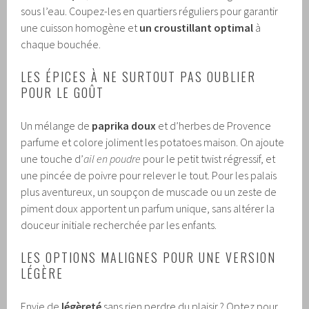
sous l’eau. Coupez-les en quartiers réguliers pour garantir
une cuisson homogène et
un croustillant optimal
à
chaque bouchée.
LES ÉPICES À NE SURTOUT PAS OUBLIER
POUR LE GOÛT
Un mélange de
paprika doux
et d’herbes de Provence
parfume et colore joliment les potatoes maison. On ajoute
une touche d’
ail en poudre
pour le petit twist régressif, et
une pincée de poivre pour relever le tout. Pour les palais
plus aventureux, un soupçon de muscade ou un zeste de
piment doux apportent un parfum unique, sans altérer la
douceur initiale recherchée par les enfants.
LES OPTIONS MALIGNES POUR UNE VERSION
LÉGÈRE
Envie de
légèreté
sans rien perdre du plaisir ? Optez pour