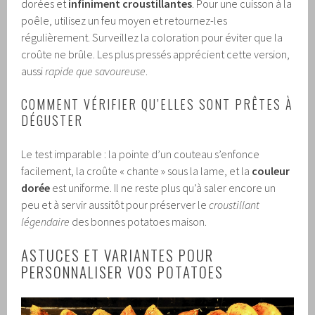
dorées et
infiniment croustillantes
. Pour une cuisson à la
poêle, utilisez un feu moyen et retournez-les
régulièrement. Surveillez la coloration pour éviter que la
croûte ne brûle. Les plus pressés apprécient cette version,
aussi
rapide que savoureuse
.
COMMENT VÉRIFIER QU’ELLES SONT PRÊTES À
DÉGUSTER
Le test imparable : la pointe d’un couteau s’enfonce
facilement, la croûte « chante » sous la lame, et la
couleur
dorée
est uniforme. Il ne reste plus qu’à saler encore un
peu et à servir aussitôt pour préserver le
croustillant
légendaire
des bonnes potatoes maison.
ASTUCES ET VARIANTES POUR
PERSONNALISER VOS POTATOES