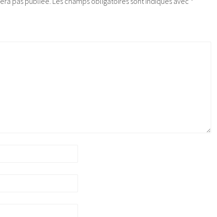
era pas publiée.
Les champs obligatoires sont indiqués avec
*