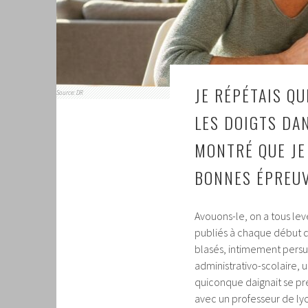
JE RÉPÉTAIS QU
Source: DR
LES DOIGTS DAN
MONTRÉ QUE JE
BONNES ÉPREU
Avouons-le, on a tous le
publiés à chaque début d’é
blasés, intimement persu
administrativo-scolaire, 
quiconque daignait se prés
avec un professeur de lycé