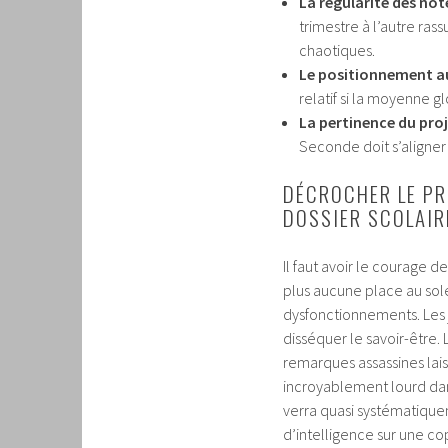
La régularité des note
trimestre à l’autre ras
chaotiques.
Le positionnement au
relatif si la moyenne g
La pertinence du proj
Seconde doit s’aligner
DÉCROCHER LE PR
DOSSIER SCOLAIR
Il faut avoir le courage d
plus aucune place au solei
dysfonctionnements. Les 
disséquer le savoir-être
remarques assassines lais
incroyablement lourd dans
verra quasi systématiquem
d’intelligence sur une co