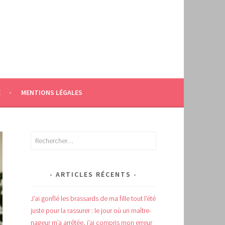
E
MENTIONS LÉGALES
Rechercher :
ARTICLES RÉCENTS
J’ai gonflé les brassards de ma fille tout l’été
juste pour la rassurer : le jour où un maître-
nageur m’a arrêtée, j’ai compris mon erreur