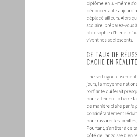
diplôme en lui-même s’ob
déconcertante aujourd’hu
déplacé ailleurs. Alors q
scolaire, préparez-vous à
philosophie d’hier et d’
vivent nos adolescents.
CE TAUX DE RÉUS
CACHE EN RÉALIT
Il ne sert rigoureusement 
jours, la moyenne nation
ronflante qui ferait pres
pour atteindre la barre f
de manière claire par
le 
considérablement réduite
pour rassurer les familles,
Pourtant, s’arrêter à ce
côté de l’angoisse bien ré