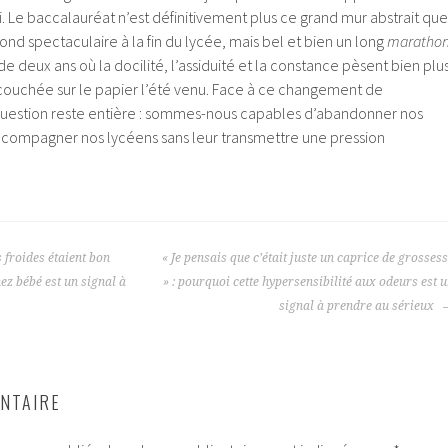
ui. Le baccalauréat n’est définitivement plus ce grand mur abstrait que
bond spectaculaire à la fin du lycée, mais bel et bien un long
maratho
de deux ans où la docilité, l’assiduité et la constance pèsent bien plu
couchée sur le papier l’été venu. Face à ce changement de
question reste entière : sommes-nous capables d’abandonner nos
accompagner nos lycéens sans leur transmettre une pression
 froides étaient bon
« Je pensais que c’était juste un caprice de grosses
hez bébé est un signal à
» : pourquoi cette hypersensibilité aux odeurs est 
signal à prendre au sérieux
NTAIRE