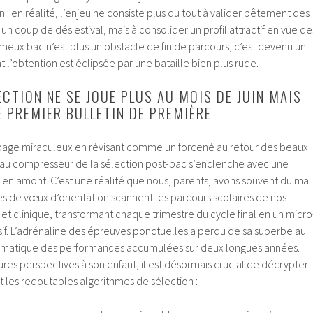
: en réalité, l’enjeu ne consiste plus du tout à valider bêtement des
 un coup de dés estival, mais à consolider un profil attractif en vue de
meux bac n’est plus un obstacle de fin de parcours, c’est devenu un
t l’obtention est éclipsée par une bataille bien plus rude.
ECTION NE SE JOUE PLUS AU MOIS DE JUIN MAIS
 PREMIER BULLETIN DE PREMIÈRE
page miraculeux
en révisant comme un forcené au retour des beaux
leau compresseur de la sélection post-bac s’enclenche avec une
 en amont. C’est une réalité que nous, parents, avons souvent du mal
mes de vœux d’orientation scannent les parcours scolaires de nos
et clinique, transformant chaque trimestre du cycle final en un micro
. L’adrénaline des épreuves ponctuelles a perdu de sa superbe au
stématique des performances accumulées sur deux longues années.
res perspectives à son enfant, il est désormais crucial de décrypter
nt les redoutables algorithmes de sélection :