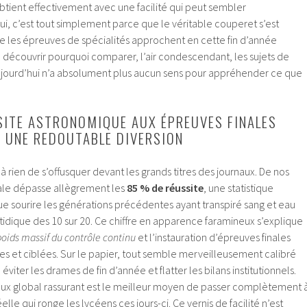
tient effectivement avec une facilité qui peut sembler
i, c’est tout simplement parce que le véritable couperet s’est
ue les épreuves de spécialités approchent en cette fin d’année
 découvrir pourquoi comparer, l’air condescendant, les sujets de
aujourd’hui n’a absolument plus aucun sens pour appréhender ce que
SITE ASTRONOMIQUE AUX ÉPREUVES FINALES
É UNE REDOUTABLE DIVERSION
à rien de s’offusquer devant les grands titres des journaux. De nos
ale dépasse allègrement les
85 % de réussite
, une statistique
que sourire les générations précédentes ayant transpiré sang et eau
atidique des 10 sur 20. Ce chiffre en apparence faramineux s’explique
poids massif du contrôle continu
et l’instauration d’épreuves finales
s et ciblées. Sur le papier, tout semble merveilleusement calibré
 éviter les drames de fin d’année et flatter les bilans institutionnels.
 taux global rassurant est le meilleur moyen de passer complètement 
elle qui ronge les lycéens ces jours-ci. Ce vernis de facilité n’est