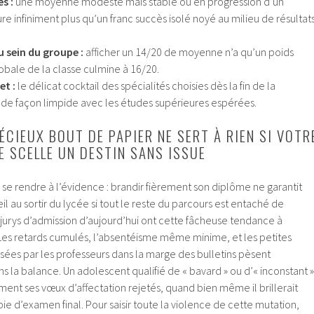
s :
une moyenne modeste mais stable ou en progression d’un
sure infiniment plus qu’un franc succès isolé noyé au milieu de résultat
 sein du groupe :
afficher un 14/20 de moyenne n’a qu’un poids
lobale de la classe culmine à 16/20.
et :
le délicat cocktail des spécialités choisies dès la fin de la
 de façon limpide avec les études supérieures espérées.
ÉCIEUX BOUT DE PAPIER NE SERT À RIEN SI VOTR
E SCELLE UN DESTIN SANS ISSUE
e se rendre à l’évidence : brandir fièrement son diplôme ne garantit
l au sortir du lycée si tout le reste du parcours est entaché de
jurys d’admission d’aujourd’hui ont cette fâcheuse tendance à
. Les retards cumulés, l’absentéisme même minime, et les petites
sées par les professeurs dans la marge des bulletins pèsent
 la balance. Un adolescent qualifié de « bavard » ou d’« inconstant »
ent ses vœux d’affectation rejetés, quand bien même il brillerait
pie d’examen final. Pour saisir toute la violence de cette mutation,