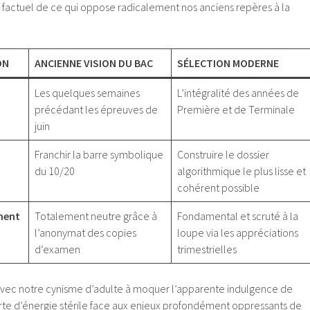
tif factuel de ce qui oppose radicalement nos anciens repères à la
ON
ANCIENNE VISION DU BAC
SÉLECTION MODERNE
Les quelques semaines
L’intégralité des années de
précédant les épreuves de
Première et de Terminale
juin
Franchir la barre symbolique
Construire le dossier
du 10/20
algorithmique le plus lisse et
cohérent possible
ment
Totalement neutre grâce à
Fondamental et scruté à la
l’anonymat des copies
loupe via les appréciations
d’examen
trimestrielles
r avec notre cynisme d’adulte à moquer l’apparente indulgence de
erte d’énergie stérile face aux enjeux profondément oppressants de