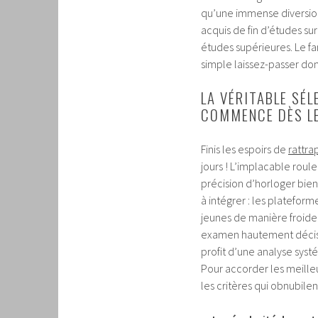
qu’une immense diversion 
acquis de fin d’études sur
études supérieures. Le fa
simple laissez-passer don
LA VÉRITABLE SÉL
COMMENCE DÈS LE
Finis les espoirs de
rattra
jours ! L’implacable rou
précision d’horloger bien
à intégrer : les platefor
jeunes de manière froide 
examen hautement décisif
profit d’une analyse sy
Pour accorder les meilleu
les critères qui obnubile