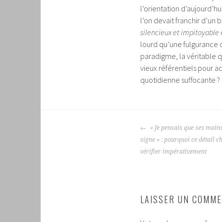
l’orientation d’aujourd’h
l’on devait franchir d’un 
silencieux et impitoyable
lourd qu’une fulgurance 
paradigme, la véritable 
vieux référentiels pour 
quotidienne suffocante ?
NAVIGATION
« Je pensais que ses mains
DES
signe » : pourquoi ce détail c
ARTICLES
vérifier impérativement
LAISSER UN COMME