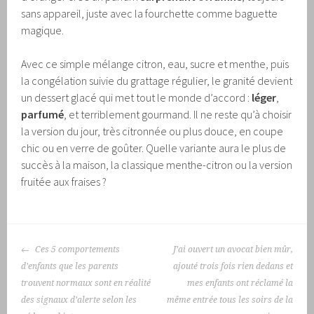
sans appareil, juste avec la fourchette comme baguette
magique.
Avec ce simple mélange citron, eau, sucre et menthe, puis
la congélation suivie du grattage régulier, le granité devient
un dessert glacé qui met tout le monde d’accord :
léger
,
parfumé
, et terriblement gourmand. Il ne reste qu’à choisir
la version du jour, très citronnée ou plus douce, en coupe
chic ou en verre de goûter. Quelle variante aura le plus de
succès à la maison, la classique menthe-citron ou la version
fruitée aux fraises ?
NAVIGATION
Ces 5 comportements
J’ai ouvert un avocat bien mûr,
DES
d’enfants que les parents
ajouté trois fois rien dedans et
ARTICLES
trouvent normaux sont en réalité
mes enfants ont réclamé la
des signaux d’alerte selon les
même entrée tous les soirs de la