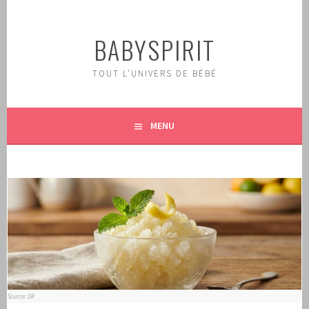
Aller
au
BABYSPIRIT
contenu
principal
TOUT L'UNIVERS DE BÉBÉ
MENU
Source: DR