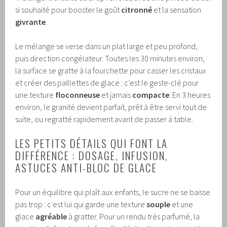
si souhaité pour booster le goût
citronné
et la sensation
givrante
.
Le mélange se verse dans un plat large et peu profond,
puis direction congélateur. Toutes les 30 minutes environ,
la surface se gratte à la fourchette pour casser les cristaux
et créer des paillettes de glace : c’est le geste-clé pour
une texture
floconneuse
et jamais
compacte
. En 3 heures
environ, le granité devient parfait, prêt à être servi tout de
suite, ou regratté rapidement avant de passer à table.
LES PETITS DÉTAILS QUI FONT LA
DIFFÉRENCE : DOSAGE, INFUSION,
ASTUCES ANTI-BLOC DE GLACE
Pour un équilibre qui plaît aux enfants, le sucre ne se baisse
pas trop : c’est lui qui garde une texture
souple
et une
glace
agréable
à gratter. Pour un rendu très parfumé, la