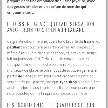
prépare dans une ambiance de cuisine joyeuse, avec
des gestes simples et un parfum de menthe qui
embaume tout.
LE DESSERT GLACÉ QUI FAIT SENSATION
AVEC TROIS FOIS RIEN AU PLACARD
Ce granité citron-menthe joue à fond la carte du
frais
et du
pétillant
en bouche. Il se sert en verres, en coupes ou
même à la cuillère dans un petit bol, et la texture “neige”
fait toujours son effet. Cette recette convient aux enfants
dès que l’alimentation est bien diversifiée et que les
morceaux de glace ne posent pas de souci, en général
à
partir de 3 ans
; avant, mieux vaut proposer la base en
version très peu glacée, presque
type sirop
bien froid. Les
adultes adorent aussi, surtout en fin de repas quand une
note acidulée donne l’impression de croquer l’été.
LES INGRÉDIENTS : LE QUATUOR CITRON-