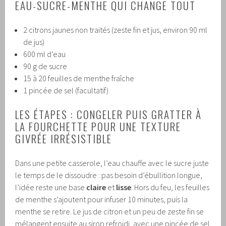
EAU-SUCRE-MENTHE QUI CHANGE TOUT
2 citrons jaunes non traités (zeste fin et jus, environ 90 ml
de jus)
600 ml d’eau
90 g de sucre
15 à 20 feuilles de menthe fraîche
1 pincée de sel (facultatif)
LES ÉTAPES : CONGELER PUIS GRATTER À
LA FOURCHETTE POUR UNE TEXTURE
GIVRÉE IRRÉSISTIBLE
Dans une petite casserole, l’eau chauffe avec le sucre juste
le temps de le dissoudre : pas besoin d’ébullition longue,
l’idée reste une base
claire
et
lisse
. Hors du feu, les feuilles
de menthe s’ajoutent pour infuser 10 minutes, puis la
menthe se retire. Le jus de citron et un peu de zeste fin se
mélangent ensuite au sirop refroidi, avec une pincée de sel