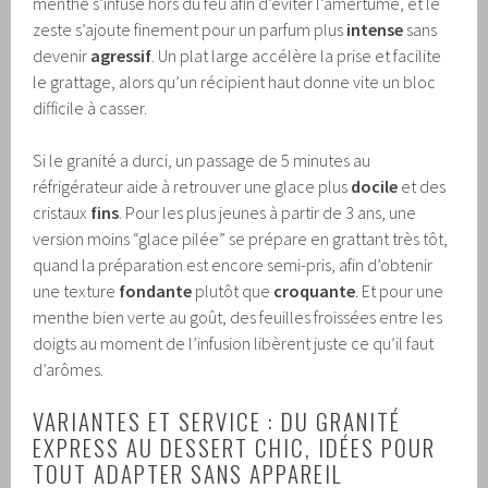
menthe s’infuse hors du feu afin d’éviter l’amertume, et le
zeste s’ajoute finement pour un parfum plus
intense
sans
devenir
agressif
. Un plat large accélère la prise et facilite
le grattage, alors qu’un récipient haut donne vite un bloc
difficile à casser.
Si le granité a durci, un passage de 5 minutes au
réfrigérateur aide à retrouver une glace plus
docile
et des
cristaux
fins
. Pour les plus jeunes à partir de 3 ans, une
version moins “glace pilée” se prépare en grattant très tôt,
quand la préparation est encore semi-pris, afin d’obtenir
une texture
fondante
plutôt que
croquante
. Et pour une
menthe bien verte au goût, des feuilles froissées entre les
doigts au moment de l’infusion libèrent juste ce qu’il faut
d’arômes.
VARIANTES ET SERVICE : DU GRANITÉ
EXPRESS AU DESSERT CHIC, IDÉES POUR
TOUT ADAPTER SANS APPAREIL