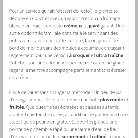
Pour un service qui fait “dessert de resto”, le granité se
dépose en couches avec un yaourt grec ou un fromage
blanc bien froid : contraste
crémeux
et
givré
garanti. Une
autre option très familiale consiste à le servir dans des
petits verres avec une paille-cuillère, façon granité de
bord de mer, ou dans des moules à esquimaux en tassant
légèrement pour une version
à croquer
et
ultra fraîche
.
Côté boisson, une citronnade peu sucrée ou un thé glacé
léger à la menthe accompagne parfaitement sans écraser
les arômes.
Envie de varier sans changer la méthode ? Un peu de jus
d’orange adoucit l’acidité et donne une note
plus ronde
et
fruitée
. Quelques fraises écrasées et passées au tamis
ajoutent une touche rosée, à condition de garder une base
assez liquide pour bien gratter. Et pour les grands, une
pointe de gingembre râpé ou une larme d’eau de fleur
d’oranger crée un parfum
surprenant
et
raffiné
, toujours