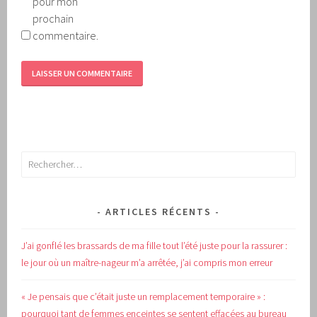
pour mon
prochain
commentaire.
Rechercher :
ARTICLES RÉCENTS
J’ai gonflé les brassards de ma fille tout l’été juste pour la rassurer :
le jour où un maître-nageur m’a arrêtée, j’ai compris mon erreur
« Je pensais que c’était juste un remplacement temporaire » :
pourquoi tant de femmes enceintes se sentent effacées au bureau