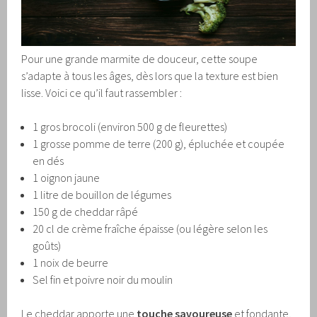
Pour une grande marmite de douceur, cette soupe
s’adapte à tous les âges, dès lors que la texture est bien
lisse. Voici ce qu’il faut rassembler :
1 gros brocoli (environ 500 g de fleurettes)
1 grosse pomme de terre (200 g), épluchée et coupée
en dés
1 oignon jaune
1 litre de bouillon de légumes
150 g de cheddar râpé
20 cl de crème fraîche épaisse (ou légère selon les
goûts)
1 noix de beurre
Sel fin et poivre noir du moulin
Le cheddar apporte une
touche savoureuse
et fondante,