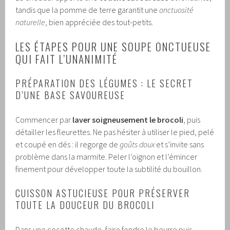
tandis que la pomme de terre garantit une
onctuosité
naturelle
, bien appréciée des tout-petits.
LES ÉTAPES POUR UNE SOUPE ONCTUEUSE
QUI FAIT L’UNANIMITÉ
PRÉPARATION DES LÉGUMES : LE SECRET
D’UNE BASE SAVOUREUSE
Commencer par
laver soigneusement le brocoli
, puis
détailler les fleurettes. Ne pas hésiter à utiliser le pied, pelé
et coupé en dés : il regorge de
goûts doux
et s’invite sans
problème dans la marmite. Peler l’oignon et l’émincer
finement pour développer toute la subtilité du bouillon.
CUISSON ASTUCIEUSE POUR PRÉSERVER
TOUTE LA DOUCEUR DU BROCOLI
Dans une cocotte chaude, faire fondre le beurre puis