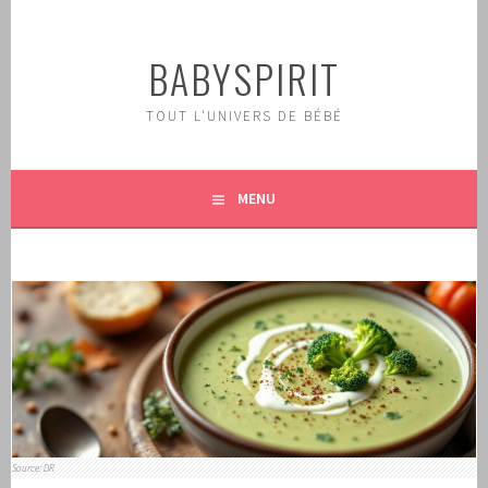
Aller
au
BABYSPIRIT
contenu
principal
TOUT L'UNIVERS DE BÉBÉ
MENU
Source: DR