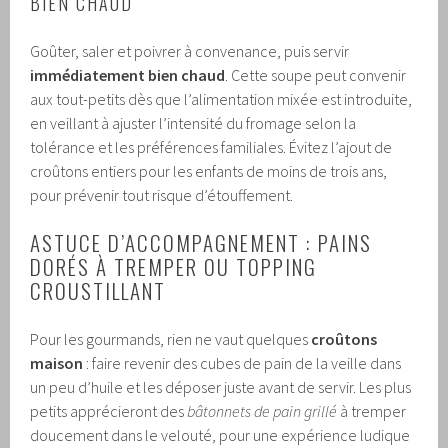
BIEN CHAUD
Goûter, saler et poivrer à convenance, puis servir
immédiatement bien chaud
. Cette soupe peut convenir
aux tout-petits dès que l’alimentation mixée est introduite,
en veillant à ajuster l’intensité du fromage selon la
tolérance et les préférences familiales. Évitez l’ajout de
croûtons entiers pour les enfants de moins de trois ans,
pour prévenir tout risque d’étouffement.
ASTUCE D’ACCOMPAGNEMENT : PAINS
DORÉS À TREMPER OU TOPPING
CROUSTILLANT
Pour les gourmands, rien ne vaut quelques
croûtons
maison
: faire revenir des cubes de pain de la veille dans
un peu d’huile et les déposer juste avant de servir. Les plus
petits apprécieront des
bâtonnets de pain grillé
à tremper
doucement dans le velouté, pour une expérience ludique