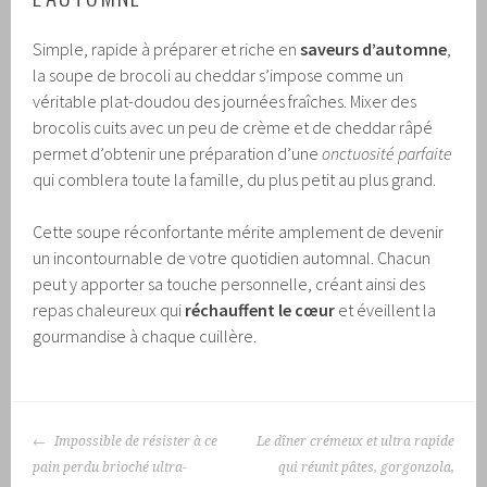
Simple, rapide à préparer et riche en
saveurs d’automne
,
la soupe de brocoli au cheddar s’impose comme un
véritable plat-doudou des journées fraîches. Mixer des
brocolis cuits avec un peu de crème et de cheddar râpé
permet d’obtenir une préparation d’une
onctuosité parfaite
qui comblera toute la famille, du plus petit au plus grand.
Cette soupe réconfortante mérite amplement de devenir
un incontournable de votre quotidien automnal. Chacun
peut y apporter sa touche personnelle, créant ainsi des
repas chaleureux qui
réchauffent le cœur
et éveillent la
gourmandise à chaque cuillère.
NAVIGATION
Impossible de résister à ce
Le dîner crémeux et ultra rapide
DES
pain perdu brioché ultra-
qui réunit pâtes, gorgonzola,