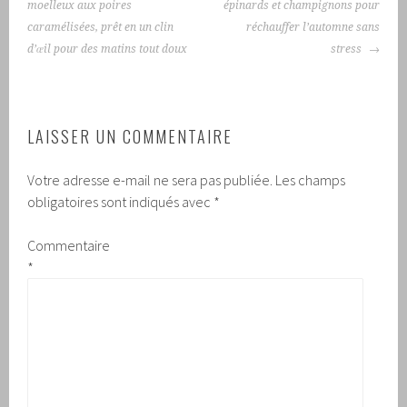
ARTICLES
moelleux aux poires
épinards et champignons pour
caramélisées, prêt en un clin
réchauffer l’automne sans
d’œil pour des matins tout doux
stress
LAISSER UN COMMENTAIRE
Votre adresse e-mail ne sera pas publiée.
Les champs
obligatoires sont indiqués avec
*
Commentaire
*