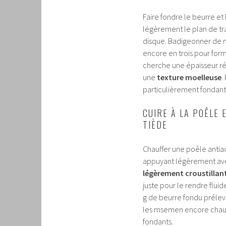
Faire fondre le beurre et 
légèrement le plan de tra
disque. Badigeonner de mé
encore en trois pour form
cherche une épaisseur rég
une
texture moelleuse
.
particulièrement fondant
CUIRE À LA POÊLE 
TIÈDE
Chauffer une poêle antia
appuyant légèrement avec
légèrement croustillan
juste pour le rendre fluid
g de beurre fondu prélevé
les msemen encore chauds
fondants.