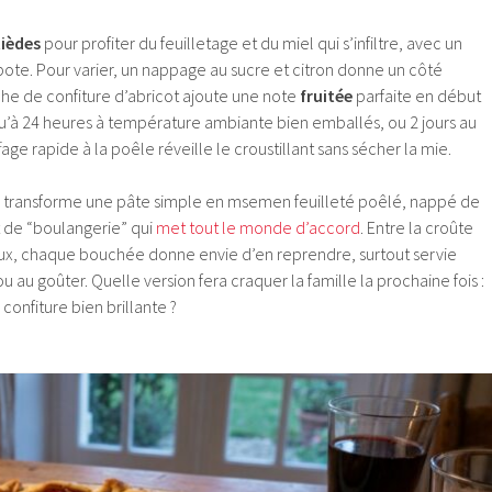
tièdes
pour profiter du feuilletage et du miel qui s’infiltre, avec un
pote. Pour varier, un nappage au sucre et citron donne un côté
che de confiture d’abricot ajoute une note
fruitée
parfaite en début
qu’à 24 heures à température ambiante bien emballés, ou 2 jours au
fage rapide à la poêle réveille le croustillant sans sécher la mie.
rois transforme une pâte simple en msemen feuilleté poêlé, nappé de
 de “boulangerie” qui
met tout le monde d’accord
. Entre la croûte
ux, chaque bouchée donne envie d’en reprendre, surtout servie
u au goûter. Quelle version fera craquer la famille la prochaine fois :
 confiture bien brillante ?