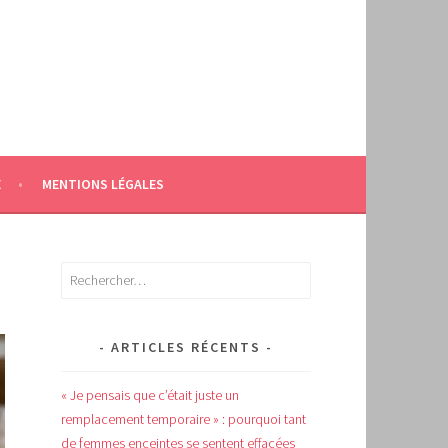
E
MENTIONS LÉGALES
Rechercher :
ARTICLES RÉCENTS
« Je pensais que c’était juste un
remplacement temporaire » : pourquoi tant
de femmes enceintes se sentent effacées