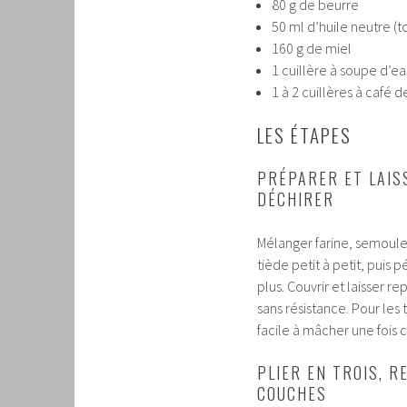
80 g de beurre
50 ml d’huile neutre (t
160 g de miel
1 cuillère à soupe d’e
1 à 2 cuillères à café d
LES ÉTAPES
PRÉPARER ET LAISS
DÉCHIRER
Mélanger farine, semoule,
tiède petit à petit, puis 
plus. Couvrir et laisser r
sans résistance. Pour les
facile à mâcher une fois c
PLIER EN TROIS, R
COUCHES