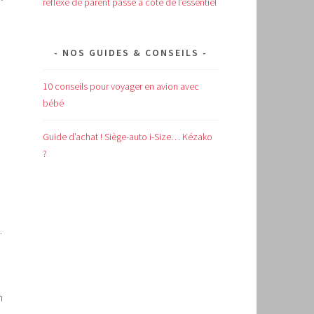
réflexe de parent passe à côté de l’essentiel
NOS GUIDES & CONSEILS
10 conseils pour voyager en avion avec
bébé
Guide d’achat !
Siège-auto i-Size… Kézako
?
.
n