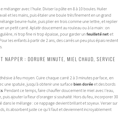
le mélanger avec l’huile. Diviser la pâte en 8 à 10 boules. Huiler
vail et les mains, puis étaler une boule très finement en un grand
lange beurre-huile, puis plier en trois comme une lettre, et replier
er un petit carré. Aplatir doucement au rouleau ou à la main : on
ulière, ni trop fine ni trop épaisse, pour garder un
feuilleté net
et
 Pour les enfants à partir de 2 ans, des carrés un peu plus épais restent
s.
ET NAPPER : DORURE MINUTE, MIEL CHAUD, SERVICE
dhésive à feu moyen. Cuire chaque carré 2 à 3 minutes par face, en
 une spatule, jusqu’à obtenir une surface
bien dorée
et des bords
ts
. Pendant ce temps, faire chauffer doucement le miel avec l’eau,
e, puis ajouter la fleur d’oranger si souhaité. Hors du feu, incorporer 30
 dans le mélange : ce nappage devient brillant et soyeux. Verser sur
, ils absorbent juste ce qu’il faut et deviennent incroyablement