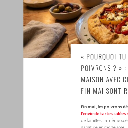
« POURQUOI TU
POIVRONS ? » :
MAISON AVEC C
FIN MAI SONT 
Fin mai, les poivrons d
l’envie de tartes salées 
de familles, la même scèn
garniture en mode soleil