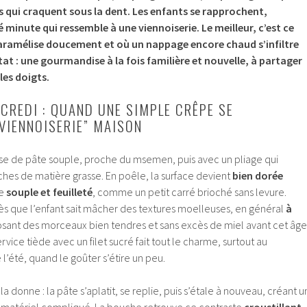
és qui craquent sous la dent. Les enfants se rapprochent,
té minute qui ressemble à une viennoiserie. Le meilleur, c’est ce
ramélise doucement et où un nappage encore chaud s’infiltre
tat : une gourmandise à la fois familière et nouvelle, à partager
les doigts.
RCREDI : QUAND UNE SIMPLE CRÊPE SE
VIENNOISERIE” MAISON
se de pâte souple, proche du msemen, puis avec un pliage qui
hes de matière grasse. En poêle, la surface devient
bien dorée
te
souple et feuilleté
, comme un petit carré brioché sans levure.
ès que l’enfant sait mâcher des textures moelleuses, en général
à
osant des morceaux bien tendres et sans excès de miel avant cet âge
ervice tiède avec un filet sucré fait tout le charme, surtout au
l’été, quand le goûter s’étire un peu.
la donne : la pâte s’aplatit, se replie, puis s’étale à nouveau, créant u
 matériel compliqué. La bouche retrouve ce contraste
croustillant