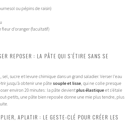
ournesol ou pépins de raisin)
au
e fleur d’oranger (facultatif)
ER REPOSER : LA PÂTE QUI S’ÉTIRE SANS SE
 sel, sucre et levure chimique dans un grand saladier. Verser l’eau
pétrir jusqu’à obtenir une pâte
souple et lisse
, qui ne colle presque
eposer environ 20 minutes : la pâte devient
plus élastique
et s’étale
 tout-petits, une pâte bien reposée donne une mie plus tendre, plus
uite.
EPLIER, APLATIR : LE GESTE-CLÉ POUR CRÉER LES