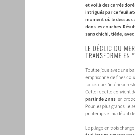
et voilà des carrés dor
intrigués par ce feuille
moment où le dessus ca
dans les couches. Résul
sans chichi, tiède, avec 
LE DÉCLIC DU ME
TRANSFORME EN “
Tout se joue avec une ba
emprisonne de fines couc
tandis que l’intérieur res
Cette recette convient d
partir de 2 ans
, en prop
Pour les plus grands, le s
printemps et au début de 
Le pliage en trois change 
feuilletage express
sans