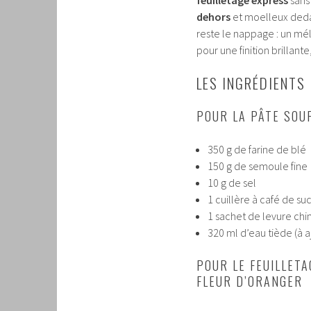
dehors
et moelleux dedan
reste le nappage : un mé
pour une finition brillante
LES INGRÉDIENTS
POUR LA PÂTE SOU
350 g de farine de blé
150 g de semoule fine
10 g de sel
1 cuillère à café de su
1 sachet de levure chi
320 ml d’eau tiède (à a
POUR LE FEUILLETA
FLEUR D’ORANGER