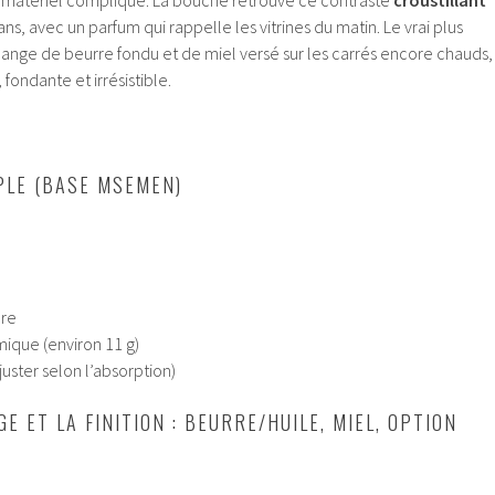
s, avec un parfum qui rappelle les vitrines du matin. Le vrai plus
lange de beurre fondu et de miel versé sur les carrés encore chauds,
, fondante et irrésistible.
PLE (BASE MSEMEN)
cre
mique (environ 11 g)
juster selon l’absorption)
GE ET LA FINITION : BEURRE/HUILE, MIEL, OPTION