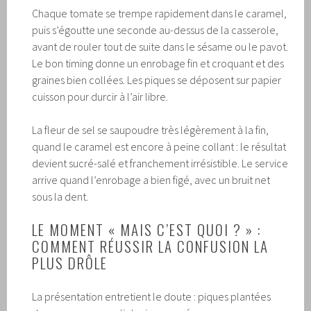
Chaque tomate se trempe rapidement dans le caramel,
puis s’égoutte une seconde au-dessus de la casserole,
avant de rouler tout de suite dans le sésame ou le pavot.
Le bon timing donne un enrobage fin et croquant et des
graines bien collées. Les piques se déposent sur papier
cuisson pour durcir à l’air libre.
La fleur de sel se saupoudre très légèrement à la fin,
quand le caramel est encore à peine collant : le résultat
devient sucré-salé et franchement irrésistible. Le service
arrive quand l’enrobage a bien figé, avec un bruit net
sous la dent.
LE MOMENT « MAIS C’EST QUOI ? » :
COMMENT RÉUSSIR LA CONFUSION LA
PLUS DRÔLE
La présentation entretient le doute : piques plantées