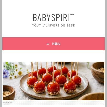
Aller
au
BABYSPIRIT
contenu
principal
TOUT L'UNIVERS DE BÉBÉ
MENU
Source: DR