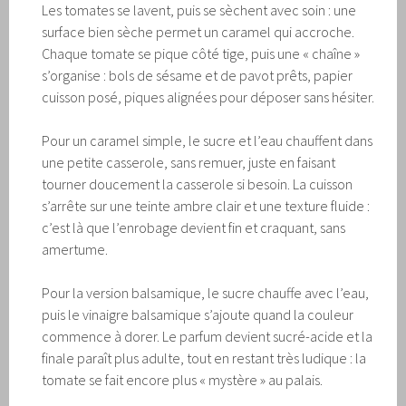
Les tomates se lavent, puis se sèchent avec soin : une
surface bien sèche permet un caramel qui accroche.
Chaque tomate se pique côté tige, puis une « chaîne »
s’organise : bols de sésame et de pavot prêts, papier
cuisson posé, piques alignées pour déposer sans hésiter.
Pour un caramel simple, le sucre et l’eau chauffent dans
une petite casserole, sans remuer, juste en faisant
tourner doucement la casserole si besoin. La cuisson
s’arrête sur une teinte ambre clair et une texture fluide :
c’est là que l’enrobage devient fin et craquant, sans
amertume.
Pour la version balsamique, le sucre chauffe avec l’eau,
puis le vinaigre balsamique s’ajoute quand la couleur
commence à dorer. Le parfum devient sucré-acide et la
finale paraît plus adulte, tout en restant très ludique : la
tomate se fait encore plus « mystère » au palais.