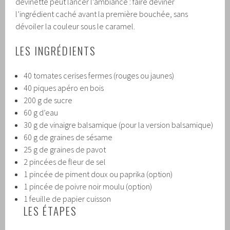
devinette peut lancer l’ambiance : faire deviner
l’ingrédient caché avant la première bouchée, sans
dévoiler la couleur sous le caramel.
LES INGRÉDIENTS
40 tomates cerises fermes (rouges ou jaunes)
40 piques apéro en bois
200 g de sucre
60 g d’eau
30 g de vinaigre balsamique (pour la version balsamique)
60 g de graines de sésame
25 g de graines de pavot
2 pincées de fleur de sel
1 pincée de piment doux ou paprika (option)
1 pincée de poivre noir moulu (option)
1 feuille de papier cuisson
LES ÉTAPES