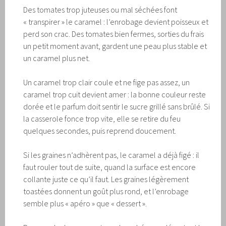
Des tomates trop juteuses ou mal séchées font
« transpirer » le caramel : l’enrobage devient poisseux et
perd son crac. Des tomates bien fermes, sorties du frais
un petit moment avant, gardent une peau plus stable et
un caramel plus net.
Un caramel trop clair coule et ne fige pas assez, un
caramel trop cuit devient amer : la bonne couleur reste
dorée et le parfum doit sentir le sucre grillé sans brûlé. Si
la casserole fonce trop vite, elle se retire du feu
quelques secondes, puis reprend doucement.
Si les graines n’adhèrent pas, le caramel a déjà figé : il
faut rouler tout de suite, quand la surface est encore
collante juste ce qu’il faut. Les graines légèrement
toastées donnent un goût plus rond, et l’enrobage
semble plus « apéro » que « dessert ».