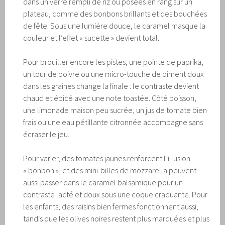
dans un verre rempli de riz ou posées en rang sur un
plateau, comme des bonbons brillants et des bouchées
de fête. Sous une lumière douce, le caramel masque la
couleur et l’effet « sucette » devient total.
Pour brouiller encore les pistes, une pointe de paprika,
un tour de poivre ou une micro-touche de piment doux
dans les graines change la finale : le contraste devient
chaud et épicé avec une note toastée. Côté boisson,
une limonade maison peu sucrée, un jus de tomate bien
frais ou une eau pétillante citronnée accompagne sans
écraser le jeu.
Pour varier, des tomates jaunes renforcent l’illusion
« bonbon », et des mini-billes de mozzarella peuvent
aussi passer dans le caramel balsamique pour un
contraste lacté et doux sous une coque craquante. Pour
les enfants, des raisins bien fermes fonctionnent aussi,
tandis que les olives noires restent plus marquées et plus