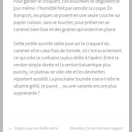
Pour garder le croquant, ces bouchées se dégustent le
jour même : l’humidité finit par ramollir la coque. En
transport, les piques se posent en une seule couche sur
papier cuisson, sans se toucher, pour préserver un
caramel bien lisse et des graines qui restent en place.
Cette petite sucette salée joue sur le craquant du
caramel et le cœur frais de tomate, et c’est exactement
ce qui crée la confusion la plus drôle à l’apéro. Entre la
version simple dorée et la version balsamique plus
punchy, le plateau se vide vite et les devinettes
repartent aussitôt. La prochaine tournée osera-t-elle le
sésame grillé, le pavot… ou une variante encore plus
surprenante ?
NAVIGATION
Depuis que ma belle-mère
Enceinte, j’ai arrêté tout rapport