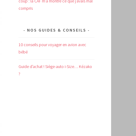
coup : la CAF m’a montré ce que j’avais mal
compris
NOS GUIDES & CONSEILS
10 conseils pour voyager en avion avec
bébé
Guide d’achat !
Siège-auto i-Size… Kézako
?