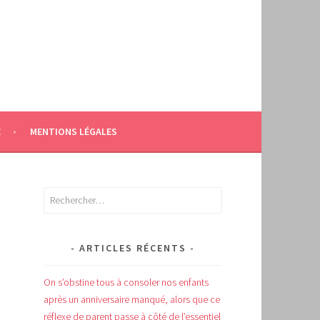
E
MENTIONS LÉGALES
Rechercher :
ARTICLES RÉCENTS
On s’obstine tous à consoler nos enfants
après un anniversaire manqué, alors que ce
réflexe de parent passe à côté de l’essentiel