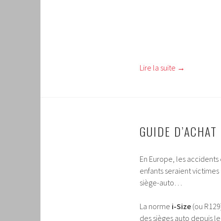
Lire la suite
→
GUIDE D’ACHAT
En Europe, les accidents 
enfants seraient victimes
siège-auto…
La norme
i-Size
(ou R129)
des sièges auto depuis le 