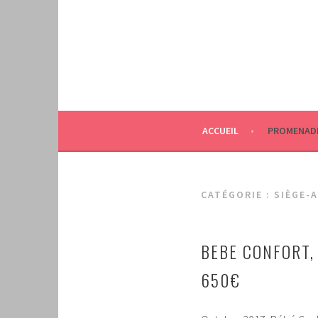
Aller
au
contenu
principal
ACCUEIL
PROMENAD
CATÉGORIE :
SIÈGE-
BEBE CONFORT, 
650€