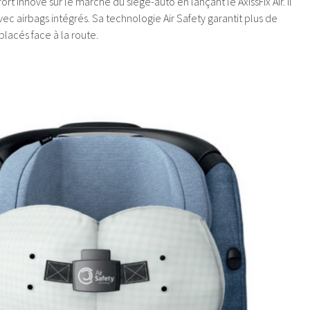
t innove sur le marché du siège-auto en lançant le AxissFix Air. Il
vec airbags intégrés. Sa technologie Air Safety garantit plus de
placés face à la route.