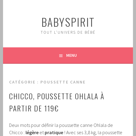
Aller
au
BABYSPIRIT
contenu
principal
TOUT L'UNIVERS DE BÉBÉ
MENU
CATÉGORIE :
POUSSETTE CANNE
CHICCO, POUSSETTE OHLALA À
PARTIR DE 119€
Deux mots pour définir la poussette canne Ohlala de
Chicco :
légère
et
pratique
! Avec ses 3,8 kg, la poussette