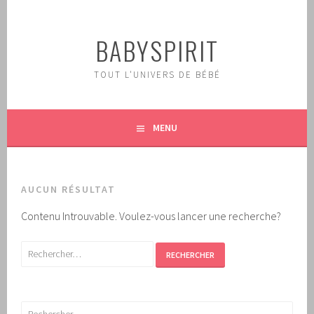
Aller
au
BABYSPIRIT
contenu
principal
TOUT L'UNIVERS DE BÉBÉ
MENU
AUCUN RÉSULTAT
Contenu Introuvable. Voulez-vous lancer une recherche?
Rechercher :
Rechercher :