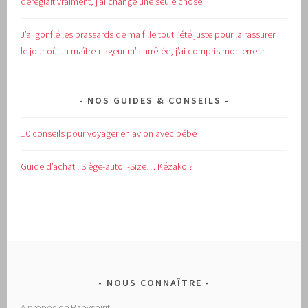
déréglait vraiment, j’ai changé une seule chose
J’ai gonflé les brassards de ma fille tout l’été juste pour la rassurer :
le jour où un maître-nageur m’a arrêtée, j’ai compris mon erreur
NOS GUIDES & CONSEILS
10 conseils pour voyager en avion avec bébé
Guide d’achat !
Siège-auto i-Size… Kézako ?
NOUS CONNAÎTRE
A propos de Babyspirit