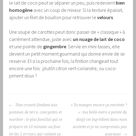
le lait de coco peut se séparer un peu, puis redevient
bien
homogène
avec un coup de mixeur. Si la texture épaissit,
ajouter un filet de bouillon pour retrouver le
velours
.
Une soupe de carottes peut donc passer de « classique » à
carrément attendue, juste avec
un nuage de lait de coco
et une pointe de
gingembre
. Servie en mini-tasses, elle
devient un petit moment gourmand qui donne envie de se
resservir. Et si la prochaine fois, la finition changeait tout
encore une fois : plutôt citron vert-coriandre, ou coco-
piment doux ?
NAVIGATION
Tian crousti-fondant aux
« Tu manges encore ça enceinte ?
DES
pommes de terre, courgettes et
» : ma belle-mère a pointé du
ARTICLES
morbier : le plat familial qui se
doigt cet ingrédient dans mon
prépare en 10 minutes au four
assiette et je ne comprenais pas
(et les 2 erreurs qui ruinent sa
pourquoi