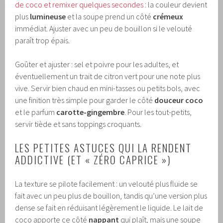
de coco et remixer quelques secondes
: la couleur devient
plus
lumineuse
et la soupe prend un côté
crémeux
immédiat. Ajuster avec un peu de bouillon si le velouté
paraît trop épais.
Goûter et ajuster : sel et poivre pour les adultes, et
éventuellement un trait de citron vert pour une note plus
vive. Servir bien chaud en mini-tasses ou petits bols, avec
une finition très simple pour garder le côté
douceur coco
et le parfum
carotte-gingembre
. Pour les tout-petits,
servir tiède et sans toppings croquants.
LES PETITES ASTUCES QUI LA RENDENT
ADDICTIVE (ET « ZÉRO CAPRICE »)
La texture se pilote facilement : un velouté plus fluide se
fait avec un peu plus de bouillon, tandis qu’une version plus
dense se fait en réduisant légèrement le liquide. Le lait de
coco apporte ce côté
nappant
qui plaît, mais une soupe