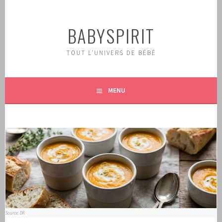
Aller
au
BABYSPIRIT
contenu
principal
TOUT L'UNIVERS DE BÉBÉ
MENU
Source: DR