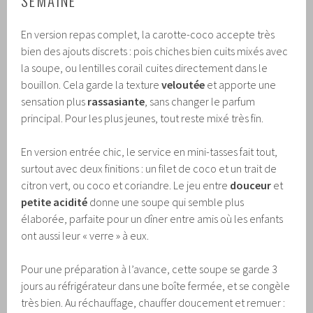
SEMAINE
En version repas complet, la carotte-coco accepte très
bien des ajouts discrets : pois chiches bien cuits mixés avec
la soupe, ou lentilles corail cuites directement dans le
bouillon. Cela garde la texture
veloutée
et apporte une
sensation plus
rassasiante
, sans changer le parfum
principal. Pour les plus jeunes, tout reste mixé très fin.
En version entrée chic, le service en mini-tasses fait tout,
surtout avec deux finitions : un filet de coco et un trait de
citron vert, ou coco et coriandre. Le jeu entre
douceur
et
petite acidité
donne une soupe qui semble plus
élaborée, parfaite pour un dîner entre amis où les enfants
ont aussi leur « verre » à eux.
Pour une préparation à l’avance, cette soupe se garde 3
jours au réfrigérateur dans une boîte fermée, et se congèle
très bien. Au réchauffage, chauffer doucement et remuer :