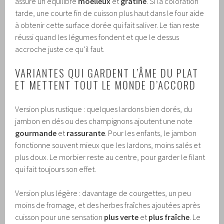
assure un équilibre
moelleux
et
gratiné
. Si la coloration
tarde, une courte fin de cuisson plus haut dans le four aide
à obtenir cette surface dorée qui fait saliver. Le tian reste
réussi quand les légumes fondent et que le dessus
accroche juste ce qu’il faut.
VARIANTES QUI GARDENT L’ÂME DU PLAT
ET METTENT TOUT LE MONDE D’ACCORD
Version plus rustique : quelques lardons bien dorés, du
jambon en dés ou des champignons ajoutent une note
gourmande
et
rassurante
. Pour les enfants, le jambon
fonctionne souvent mieux que les lardons, moins salés et
plus doux. Le morbier reste au centre, pour garder le filant
qui fait toujours son effet.
Version plus légère : davantage de courgettes, un peu
moins de fromage, et des herbes fraîches ajoutées après
cuisson pour une sensation
plus verte
et
plus fraîche
. Le