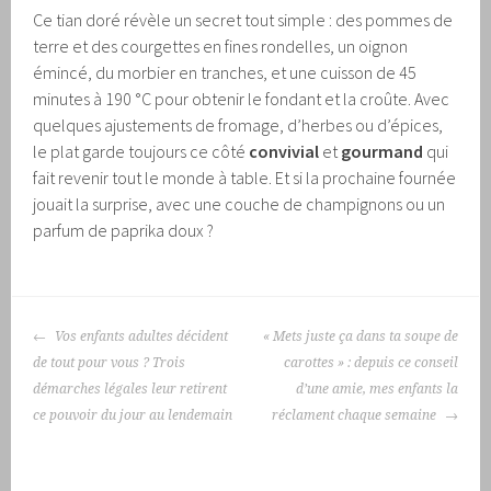
Ce tian doré révèle un secret tout simple : des pommes de
terre et des courgettes en fines rondelles, un oignon
émincé, du morbier en tranches, et une cuisson de 45
minutes à 190 °C pour obtenir le fondant et la croûte. Avec
quelques ajustements de fromage, d’herbes ou d’épices,
le plat garde toujours ce côté
convivial
et
gourmand
qui
fait revenir tout le monde à table. Et si la prochaine fournée
jouait la surprise, avec une couche de champignons ou un
parfum de paprika doux ?
NAVIGATION
Vos enfants adultes décident
« Mets juste ça dans ta soupe de
DES
de tout pour vous ? Trois
carottes » : depuis ce conseil
ARTICLES
démarches légales leur retirent
d’une amie, mes enfants la
ce pouvoir du jour au lendemain
réclament chaque semaine