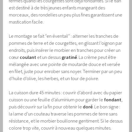
fermes quand les courgettes sont déjà fondantes. Si le tian
est destiné à de très jeunes enfants mangeant des
morceaux, des rondelles un peu plus fines garantissent une
mastication facile.
Le montage se fait “en éventail” : alterner les tranches de
pommes de terre et de courgettes, en glissant l’oignon par
endroits, puis insérer le morbier en tranches pour créer un
cœur
coulant
et un dessus
gratiné
. La crème peut être
mélangée avec une pointe de moutarde douce et versée
en filet, juste pour enrober sans noyer. Terminer par un peu
d’huile d’olive, les herbes, et un tour de poivre.
La cuisson dure 45 minutes : couvrir d’abord avec du papier
cuisson ou une feuille d’aluminium pour garder le
fondant
,
puis découvrir sur la fin pour obtenir le
doré
. Le bon signe :
la lame d’un couteau traverse les pommes de terre sans
résistance, et le morbier bouillonne gentiment. Si le dessus
colore trop vite, couvrir à nouveau quelques minutes.