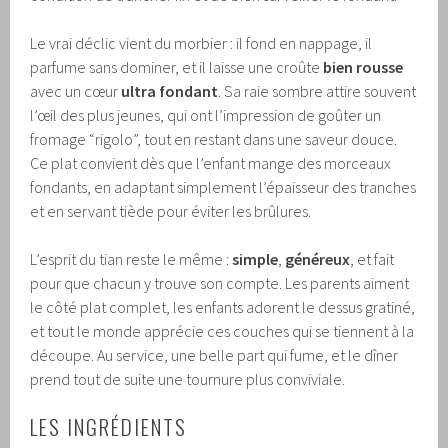
Le vrai déclic vient du morbier : il fond en nappage, il
parfume sans dominer, et il laisse une croûte
bien rousse
avec un cœur
ultra fondant
. Sa raie sombre attire souvent
l’œil des plus jeunes, qui ont l’impression de goûter un
fromage “rigolo”, tout en restant dans une saveur douce.
Ce plat convient dès que l’enfant mange des morceaux
fondants, en adaptant simplement l’épaisseur des tranches
et en servant tiède pour éviter les brûlures.
L’esprit du tian reste le même :
simple
,
généreux
, et fait
pour que chacun y trouve son compte. Les parents aiment
le côté plat complet, les enfants adorent le dessus gratiné,
et tout le monde apprécie ces couches qui se tiennent à la
découpe. Au service, une belle part qui fume, et le dîner
prend tout de suite une tournure plus conviviale.
LES INGRÉDIENTS