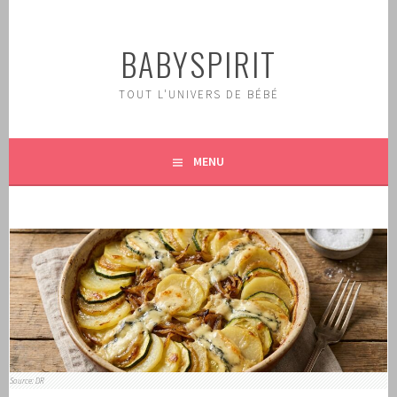
Aller
au
BABYSPIRIT
contenu
principal
TOUT L'UNIVERS DE BÉBÉ
MENU
Source: DR