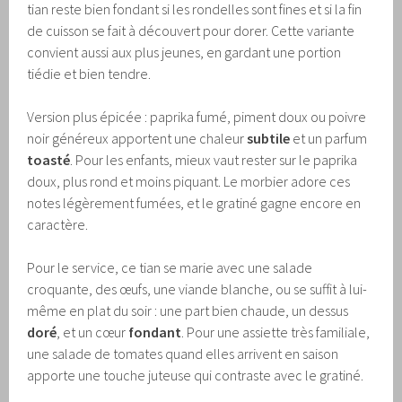
tian reste bien fondant si les rondelles sont fines et si la fin
de cuisson se fait à découvert pour dorer. Cette variante
convient aussi aux plus jeunes, en gardant une portion
tiédie et bien tendre.
Version plus épicée : paprika fumé, piment doux ou poivre
noir généreux apportent une chaleur
subtile
et un parfum
toasté
. Pour les enfants, mieux vaut rester sur le paprika
doux, plus rond et moins piquant. Le morbier adore ces
notes légèrement fumées, et le gratiné gagne encore en
caractère.
Pour le service, ce tian se marie avec une salade
croquante, des œufs, une viande blanche, ou se suffit à lui-
même en plat du soir : une part bien chaude, un dessus
doré
, et un cœur
fondant
. Pour une assiette très familiale,
une salade de tomates quand elles arrivent en saison
apporte une touche juteuse qui contraste avec le gratiné.