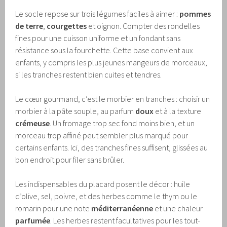
Le socle repose sur trois légumes faciles à aimer :
pommes
de terre
,
courgettes
et oignon. Compter des rondelles
fines pour une cuisson uniforme et un fondant sans
résistance sous la fourchette. Cette base convient aux
enfants, y compris les plus jeunes mangeurs de morceaux,
si les tranches restent bien cuites et tendres.
Le cœur gourmand, c’est le morbier en tranches : choisir un
morbier à la pâte souple, au parfum
doux
et à la texture
crémeuse
. Un fromage trop sec fond moins bien, et un
morceau trop affiné peut sembler plus marqué pour
certains enfants. Ici, des tranches fines suffisent, glissées au
bon endroit pour filer sans brûler.
Les indispensables du placard posent le décor : huile
d’olive, sel, poivre, et des herbes comme le thym ou le
romarin pour une note
méditerranéenne
et une chaleur
parfumée
. Les herbes restent facultatives pour les tout-