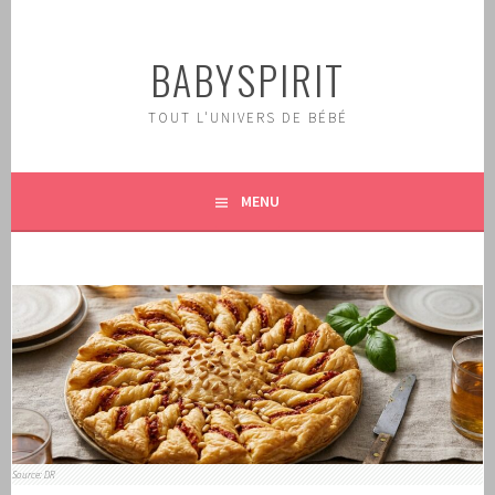
Aller
au
BABYSPIRIT
contenu
principal
TOUT L'UNIVERS DE BÉBÉ
MENU
Source: DR