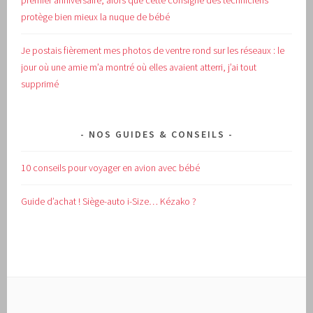
premier anniversaire, alors que cette consigne des techniciens
protège bien mieux la nuque de bébé
Je postais fièrement mes photos de ventre rond sur les réseaux : le
jour où une amie m’a montré où elles avaient atterri, j’ai tout
supprimé
NOS GUIDES & CONSEILS
10 conseils pour voyager en avion avec bébé
Guide d’achat !
Siège-auto i-Size… Kézako ?