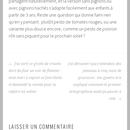
partagent naturellement, et la version sans pignons ou
avec pignons hachés s’adapte facilement aux enfants à
partir de 3 ans. Reste une question qui donne faim rien
qu’en y pensant : plutôt pesto de tomates rouges, ou une
variante plus douce encore, comme un pesto de poivron
rôti sans piquant pour le prochain soleil ?
NAVIGATION
J’ai sorti ce gratin de crozets
J’ai découvert que j’attendais des
DES
doré du four un soir de flemme :
jumeaux à cinq mois de
ARTICLES
mon mari a reposé sa fourchette
grossesse : ma gynéco m’a
et demandé la recette pour la
expliqué comment le premier
refaire lui-même
échographiste avait pu passer à
côté
LAISSER UN COMMENTAIRE