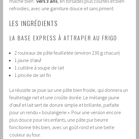
mâche bien :
vers 3 ans
, en torsades plus courtes et bien
refroidies, avec une garniture douce et sans piment.
LES INGRÉDIENTS
LA BASE EXPRESS À ATTRAPER AU FRIGO
2 rouleaux de pâte feuilletée (environ 230 g chacun)
1 jaune d’œuf
1 cuillère à soupe de lait
1 pincée de sel fin
La réussite se joue sur une pâte bien froide, qui donnera un
feuilletage net et une croûte dorée. Le mélange jaune
d’œuf et lait sert de dorure simple et brillante, parfaite
pour un rendu « boulangerie ». Pour une version encore
plus douce pour les enfants, une pâte pur beurre
fonctionne très bien, avec un goût rond et une belle
couleur au four.