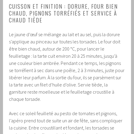
CUISSON ET FINITION : DORURE, FOUR BIEN
CHAUD, PIGNONS TORRÉFIÉS ET SERVICE À
CHAUD TIÈDE
Le jaune d’œuf se mélange au lait et au sel, puis la dorure
s’applique au pinceau sur toutes les torsades. Le four doit
être bien chaud, autour de 200 °C, pour lancer le
feuilletage : la tarte cuit environ 20 à 25 minutes, jusqu’à
une couleur bien ambrée. Pendant ce temps, les pignons
se torréfient à sec dans une poêle, 2 à 3 minutes, juste pour
libérer leur parfum. À la sortie du four, ils se parsèment sur
la tarte avec un filet d’huile d’olive. Servie tiède, la
garniture reste moelleuse et le feuilletage croustille à
chaque torsade.
Avec ce soleil feuilleté au pesto de tomates et pignons,
l’apéro prend tout de suite un air de fête, sans compliquer
la cuisine. Entre croustillant et fondant, les torsades se