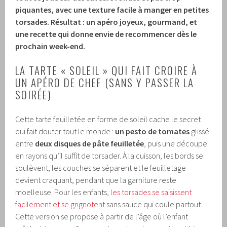
piquantes, avec une texture facile à manger en petites
torsades. Résultat : un apéro joyeux, gourmand, et
une recette qui donne envie de recommencer dès le
prochain week-end.
LA TARTE « SOLEIL » QUI FAIT CROIRE À
UN APÉRO DE CHEF (SANS Y PASSER LA
SOIRÉE)
Cette tarte feuilletée en forme de soleil cache le secret
qui fait douter tout le monde :
un pesto de tomates
glissé
entre
deux disques de pâte feuilletée
, puis une découpe
en rayons qu’il suffit de torsader. À la cuisson, les bords se
soulèvent, les couches se séparent et le feuilletage
devient craquant, pendant que la garniture reste
moelleuse. Pour les enfants,
les torsades se saisissent
facilement et se grignotent
sans sauce qui coule partout.
Cette version se propose à partir de l’âge où l’enfant