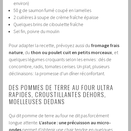
environ)
50 g de saumon fumé coupé en lamelles
2 cuillères à soupe de crème fraîche épaisse
Quelques brins de ciboulette fraîche
Sel fin, poivre du moulin
Pour adapter la recette, prévoyez aussi du
fromage frais
nature
, du
thon ou poulet cuit en petits morceaux
, et
quelques légumes croquants selon les envies : dés de
concombre, radis, tomates cerises. Un plat, plusieurs
déclinaisons : la promesse d’un dîner réconfortant.
DES POMMES DE TERRE AU FOUR ULTRA
RAPIDES, CROUSTILLANTES DEHORS,
MOELLEUSES DEDANS
Qui dit pomme de terre au four ne dit pas forcément
longue attente.
L’astuce : une précuisson au micro-
ondes
permet d’obtenir une chair tendre en quelques