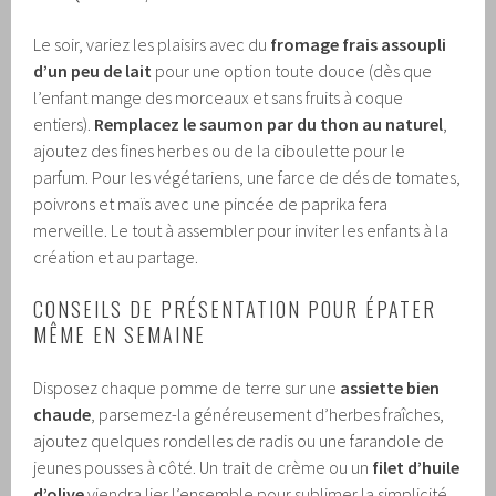
Le soir, variez les plaisirs avec du
fromage frais assoupli
d’un peu de lait
pour une option toute douce (dès que
l’enfant mange des morceaux et sans fruits à coque
entiers).
Remplacez le saumon par du thon au naturel
,
ajoutez des fines herbes ou de la ciboulette pour le
parfum. Pour les végétariens, une farce de dés de tomates,
poivrons et maïs avec une pincée de paprika fera
merveille. Le tout à assembler pour inviter les enfants à la
création et au partage.
CONSEILS DE PRÉSENTATION POUR ÉPATER
MÊME EN SEMAINE
Disposez chaque pomme de terre sur une
assiette bien
chaude
, parsemez-la généreusement d’herbes fraîches,
ajoutez quelques rondelles de radis ou une farandole de
jeunes pousses à côté. Un trait de crème ou un
filet d’huile
d’olive
viendra lier l’ensemble pour sublimer la simplicité