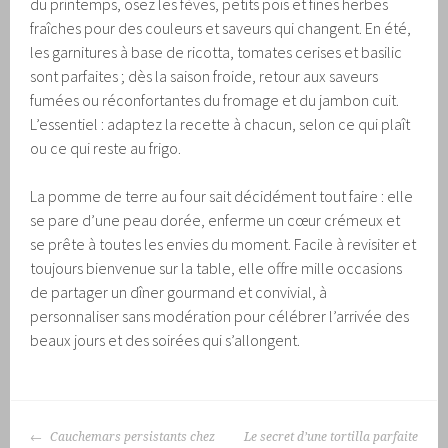
du printemps, osez les fèves, petits pois et fines herbes
fraîches pour des couleurs et saveurs qui changent. En été,
les garnitures à base de ricotta, tomates cerises et basilic
sont parfaites ; dès la saison froide, retour aux saveurs
fumées ou réconfortantes du fromage et du jambon cuit.
L’essentiel : adaptez la recette à chacun, selon ce qui plaît
ou ce qui reste au frigo.
La pomme de terre au four sait décidément tout faire : elle
se pare d’une peau dorée, enferme un cœur crémeux et
se prête à toutes les envies du moment. Facile à revisiter et
toujours bienvenue sur la table, elle offre mille occasions
de partager un dîner gourmand et convivial, à
personnaliser sans modération pour célébrer l’arrivée des
beaux jours et des soirées qui s’allongent.
NAVIGATION
Cauchemars persistants chez
Le secret d’une tortilla parfaite