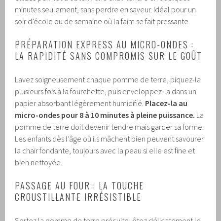
minutes seulement, sans perdre en saveur. Idéal pour un
soir d’école ou de semaine où la faim se fait pressante.
PRÉPARATION EXPRESS AU MICRO-ONDES :
LA RAPIDITÉ SANS COMPROMIS SUR LE GOÛT
Lavez soigneusement chaque pomme de terre, piquez-la
plusieurs fois à la fourchette, puis enveloppez-la dans un
papier absorbant légèrement humidifié.
Placez-la au
micro-ondes pour 8 à 10 minutes à pleine puissance.
La
pomme de terre doit devenir tendre mais garder sa forme.
Les enfants dès l’âge où ils mâchent bien peuvent savourer
la chair fondante, toujours avec la peau si elle est fine et
bien nettoyée.
PASSAGE AU FOUR : LA TOUCHE
CROUSTILLANTE IRRÉSISTIBLE
Sortez la pomme de terre précuite, ôtez délicatement le