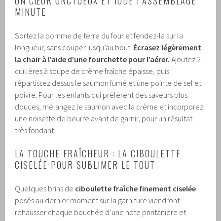
UN CŒUR ONCTUEUX ET IODÉ : ASSEMBLAGE
MINUTE
Sortez la pomme de terre du four et fendez-la sur la
longueur, sans couper jusqu’au bout.
Écrasez légèrement
la chair à l’aide d’une fourchette pour l’aérer.
Ajoutez 2
cuillères à soupe de crème fraîche épaisse, puis
répartissez dessus le saumon fumé et une pointe de sel et
poivre. Pour les enfants qui préfèrent des saveurs plus
douces, mélangez le saumon avec la crème et incorporez
une noisette de beurre avant de garnir, pour un résultat
très fondant.
LA TOUCHE FRAÎCHEUR : LA CIBOULETTE
CISELÉE POUR SUBLIMER LE TOUT
Quelques brins de
ciboulette fraîche finement ciselée
posés au dernier moment sur la garniture viendront
rehausser chaque bouchée d’une note printanière et