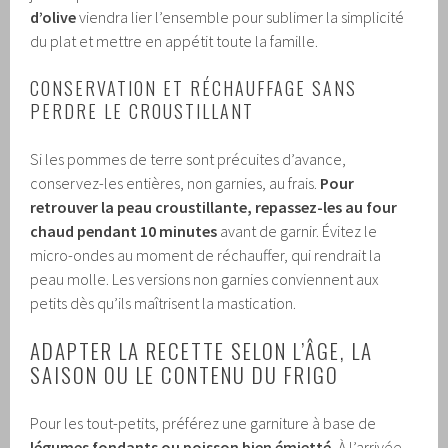
d’olive
viendra lier l’ensemble pour sublimer la simplicité
du plat et mettre en appétit toute la famille.
CONSERVATION ET RÉCHAUFFAGE SANS
PERDRE LE CROUSTILLANT
Si les pommes de terre sont précuites d’avance,
conservez-les entières, non garnies, au frais.
Pour
retrouver la peau croustillante, repassez-les au four
chaud pendant 10 minutes
avant de garnir. Évitez le
micro-ondes au moment de réchauffer, qui rendrait la
peau molle. Les versions non garnies conviennent aux
petits dès qu’ils maîtrisent la mastication.
ADAPTER LA RECETTE SELON L’ÂGE, LA
SAISON OU LE CONTENU DU FRIGO
Pour les tout-petits, préférez une garniture à base de
légumes fondants ou poisson bien émietté.
À l’arrivée