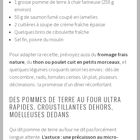
1 grosse pomme de terre à chair farineuse (250 g
environ)
50 g de saumon fumé coupé en lamelles
2 cuillères à soupe de crème fraîche épaisse
Quelques brins de ciboulette fraîche
Sel fin, poivre du moulin
Pour adapter la recette, prévoyez aussi du
fromage frais
nature
, du
thon ou poulet cuit en petits morceaux
, et
quelques légumes croquants selon les envies : dés de
concombre, radis, tomates cerises. Un plat, plusieurs
déclinaisons : la promesse d’un dîner réconfortant.
DES POMMES DE TERRE AU FOUR ULTRA
RAPIDES, CROUSTILLANTES DEHORS,
MOELLEUSES DEDANS
Qui dit pomme de terre au four ne dit pas forcément
longue attente.
L’astuce : une précuisson au micro-