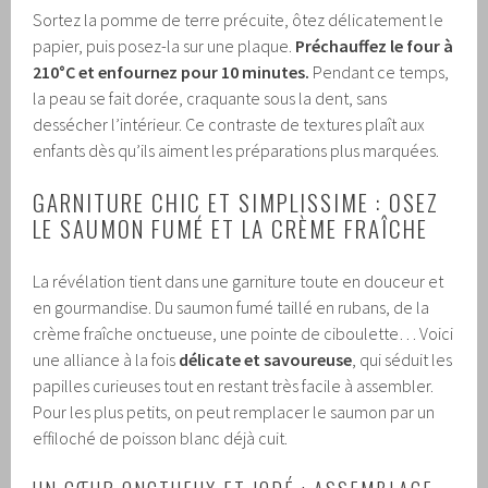
Sortez la pomme de terre précuite, ôtez délicatement le
papier, puis posez-la sur une plaque.
Préchauffez le four à
210°C et enfournez pour 10 minutes.
Pendant ce temps,
la peau se fait dorée, craquante sous la dent, sans
dessécher l’intérieur. Ce contraste de textures plaît aux
enfants dès qu’ils aiment les préparations plus marquées.
GARNITURE CHIC ET SIMPLISSIME : OSEZ
LE SAUMON FUMÉ ET LA CRÈME FRAÎCHE
La révélation tient dans une garniture toute en douceur et
en gourmandise. Du saumon fumé taillé en rubans, de la
crème fraîche onctueuse, une pointe de ciboulette… Voici
une alliance à la fois
délicate et savoureuse
, qui séduit les
papilles curieuses tout en restant très facile à assembler.
Pour les plus petits, on peut remplacer le saumon par un
effiloché de poisson blanc déjà cuit.