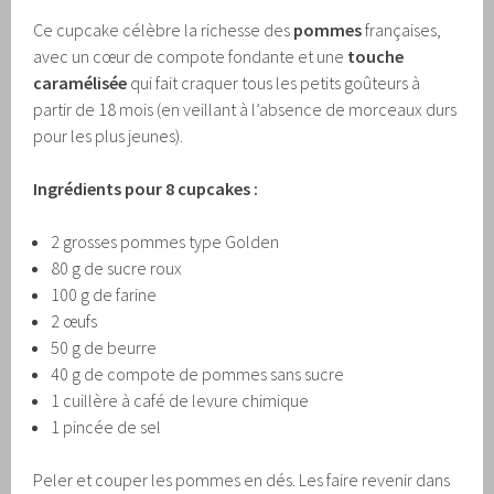
Ce cupcake célèbre la richesse des
pommes
françaises,
avec un cœur de compote fondante et une
touche
caramélisée
qui fait craquer tous les petits goûteurs à
partir de 18 mois (en veillant à l’absence de morceaux durs
pour les plus jeunes).
Ingrédients pour 8 cupcakes :
2 grosses pommes type Golden
80 g de sucre roux
100 g de farine
2 œufs
50 g de beurre
40 g de compote de pommes sans sucre
1 cuillère à café de levure chimique
1 pincée de sel
Peler et couper les pommes en dés. Les faire revenir dans