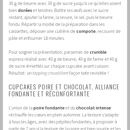
30 g de beurre avec 30 g de sucre jusqu’à ce qu’elles soient
bien
dorées
et tendres. Battre les œufs avec le sucre
restant, ajouter la farine, la levure, le sel, puis le beurre
fondu. Répartir la moitié de la préparation dans les
caissettes, déposer une cuillère de
compote
, recouvrir de
pâte et enfourner 18 minutes.
Pour soigner la présentation, parsemer de
crumble
express réalisé avec 40 g de beurre, 40 g de farine et 40 g
de sucre émiettés sur chaque cupcake avant cuisson.
Résultat : un
topping croustillant
façon tatin revisitée !
CUPCAKES POIRE ET CHOCOLAT, ALLIANCE
FONDANTE ET RÉCONFORTANTE
L’union de la
poire fondante
et du
chocolat intense
réchauffe les cœurs en plein automne. La texture s’adapte
à tous les âges, avec des pépites fondantes, à proposer à
partir de 2 ans si la texture de la poire est bien souple et les