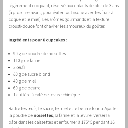
légèrement croquant, réservé aux enfants de plus de 3 ans
(à proscrire avant, pour éviter tout risque avec les fruits à
coque et le miel). Les arômes gourmands et la texture
crousti-douce font chavirer les amoureux du goûter.
Ingrédients pour 8 cupcakes :
90 g de poudre de noisettes
110 g de farine
2 œufs
80 g de sucre blond
40 g de miel
60 g de beurre
1 cuillère à café de levure chimique
Battre les œufs, le sucre, le miel et le beurre fondu. Ajouter
la poudre de
noisettes
, la farine et la levure. Verser la
pâte dans les caissettes et enfourner à 175°C pendant 18