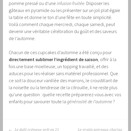
pomme pressé ou d’une
infusion fruitée
. Disposer les
gâteaux en pyramide ou les présenter sur un joli plat égaie
la table et donne le ton d’une fête en toute simplicité.
Voilà comment chaque mercredi, chaque samedi, peut
devenir une véritable célébration du goût et des saveurs
de l’automne.
Chacun de ces cupcakes d’automne a été conçu pour
directement sublimer l’ingrédient de saison
, offrir à la
fois une base moelleuse, un topping travaillé, et des
astuces pour les réaliser sans matériel professionnel. Que
ce soit la douceur vanillée des marrons, le croustillant de
la noisette ou la tendresse de la citrouille, il ne reste plus
qu’une question : quelle recette préparerez-vous avec vos
enfants pour savourer toute la
générosité de l’automne
?
NAVIGATION
Le dahl crémeux prêt en 25
Le gratin poireaux-chorizo