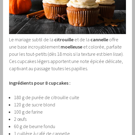
Le mariage subtil de la
citrouille
et de la
cannelle
offre
une base incroyablement
moelleuse
et colorée, parfaite
pour les tout-petits (dès 18 mois si la texture est bien lisse).
Ces cupcakes légers apportent une note épicée délicate,
captivant au passage toutes les papilles.
Ingrédients pour 8 cupcakes :
180 g de purée de citrouille cuite
120 g de sucre blond
100 g de farine
2 œufs
60 g de beurre fondu
1 cuillère à café de cannelle