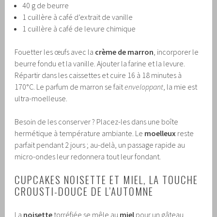
40 g de beurre
1 cuillère à café d’extrait de vanille
1 cuillère à café de levure chimique
Fouetter les œufs avec la
crème de marron
, incorporer le
beurre fondu et la vanille. Ajouter la farine et la levure.
Répartir dans les caissettes et cuire 16 à 18 minutes à
170°C. Le parfum de marron se fait
enveloppant
, la mie est
ultra-moelleuse.
Besoin de les conserver ? Placez-les dans une boîte
hermétique à température ambiante. Le
moelleux
reste
parfait pendant 2 jours ; au-delà, un passage rapide au
micro-ondes leur redonnera tout leur fondant.
CUPCAKES NOISETTE ET MIEL, LA TOUCHE
CROUSTI-DOUCE DE L’AUTOMNE
La
noisette
torréfiée se mêle au
miel
pour un gâteau