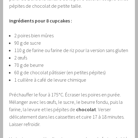
pépites de chocolat de petite taille.
Ingrédients pour 8 cupcakes :
2 poires bien mûres
90 g de sucre
110 g de farine ou farine de riz pour la version sans gluten
2 œufs
70 g de beurre
60 g de chocolat pâtissier (en petites pépites)
1 cuillère à café de levure chimique
Préchauffer le four à 175°C. Écraser les poires en purée.
Mélanger avec les œufs, le sucre, le beurre fondu, puis la
farine, la levure et les pépites de
chocolat
. Verser
délicatement dans les caissettes et cuire 17 à 18 minutes.
Laisser refroidir.