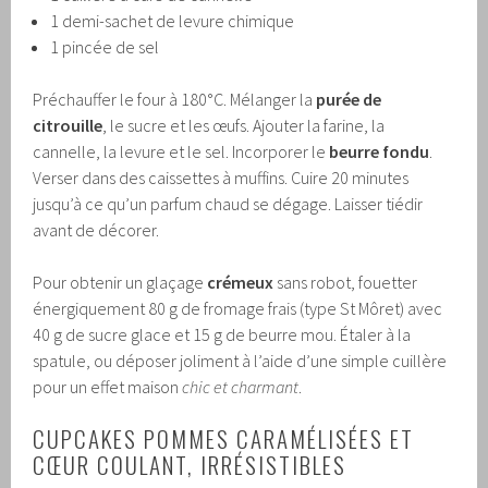
1 demi-sachet de levure chimique
1 pincée de sel
Préchauffer le four à 180°C. Mélanger la
purée de
citrouille
, le sucre et les œufs. Ajouter la farine, la
cannelle, la levure et le sel. Incorporer le
beurre fondu
.
Verser dans des caissettes à muffins. Cuire 20 minutes
jusqu’à ce qu’un parfum chaud se dégage. Laisser tiédir
avant de décorer.
Pour obtenir un glaçage
crémeux
sans robot, fouetter
énergiquement 80 g de fromage frais (type St Môret) avec
40 g de sucre glace et 15 g de beurre mou. Étaler à la
spatule, ou déposer joliment à l’aide d’une simple cuillère
pour un effet maison
chic et charmant
.
CUPCAKES POMMES CARAMÉLISÉES ET
CŒUR COULANT, IRRÉSISTIBLES