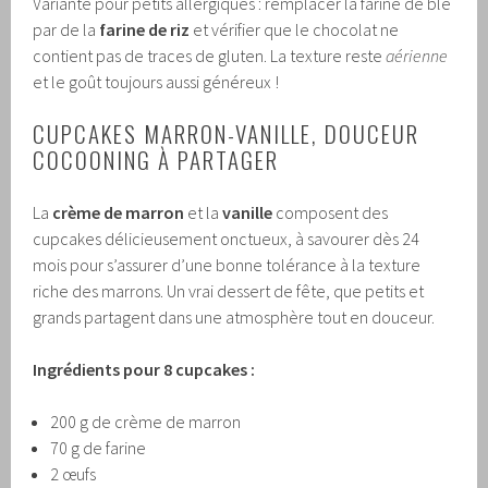
Variante pour petits allergiques : remplacer la farine de blé
par de la
farine de riz
et vérifier que le chocolat ne
contient pas de traces de gluten. La texture reste
aérienne
et le goût toujours aussi généreux !
CUPCAKES MARRON-VANILLE, DOUCEUR
COCOONING À PARTAGER
La
crème de marron
et la
vanille
composent des
cupcakes délicieusement onctueux, à savourer dès 24
mois pour s’assurer d’une bonne tolérance à la texture
riche des marrons. Un vrai dessert de fête, que petits et
grands partagent dans une atmosphère tout en douceur.
Ingrédients pour 8 cupcakes :
200 g de crème de marron
70 g de farine
2 œufs