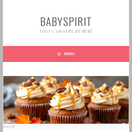
Aller
au
BABYSPIRIT
contenu
principal
TOUT L'UNIVERS DE BÉBÉ
MENU
Source: DR