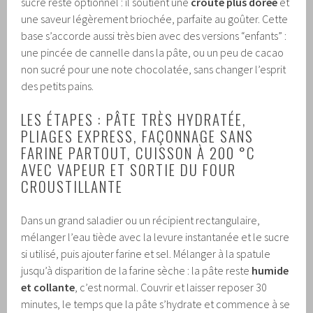
sucre reste optionnel : il soutient une
croûte plus dorée
et
une saveur légèrement briochée, parfaite au goûter. Cette
base s’accorde aussi très bien avec des versions “enfants” :
une pincée de cannelle dans la pâte, ou un peu de cacao
non sucré pour une note chocolatée, sans changer l’esprit
des petits pains.
LES ÉTAPES : PÂTE TRÈS HYDRATÉE,
PLIAGES EXPRESS, FAÇONNAGE SANS
FARINE PARTOUT, CUISSON À 200 °C
AVEC VAPEUR ET SORTIE DU FOUR
CROUSTILLANTE
Dans un grand saladier ou un récipient rectangulaire,
mélanger l’eau tiède avec la levure instantanée et le sucre
si utilisé, puis ajouter farine et sel. Mélanger à la spatule
jusqu’à disparition de la farine sèche : la pâte reste
humide
et collante
, c’est normal. Couvrir et laisser reposer 30
minutes, le temps que la pâte s’hydrate et commence à se