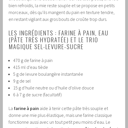
bien refroidis, la mie reste souple et se propose en petits
morceaux, dès qu’ils mangent du pain en texture tendre,
en restant vigilant aux gros bouts de croûte trop durs.
LES INGRÉDIENTS : FARINE À PAIN, EAU
(PÂTE TRÈS HYDRATÉE) ET LE TRIO
MAGIQUE SEL-LEVURE-SUCRE
470 g de farine à pain
415 ml d’eau tiède
5 g de levure boulangère instantanée
9 g de sel
15 g d’huile neutre ou d’huile d’olive douce
6 à 7 g de sucre (facultatif)
La
farine à pain
aide à tenir cette pâte très souple et
donne une mie plus élastique, mais une farine classique
fonctionne aussi avec un tout petit peu moins d’eau. Le