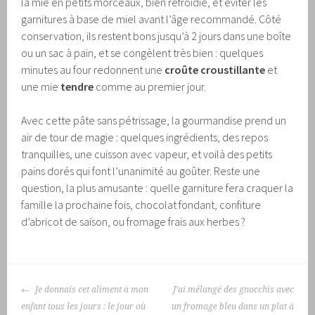
la mie en petits morceaux, bien refroidie, et éviter les
garnitures à base de miel avant l’âge recommandé. Côté
conservation, ils restent bons jusqu’à 2 jours dans une boîte
ou un sac à pain, et se congèlent très bien : quelques
minutes au four redonnent une
croûte croustillante
et
une mie
tendre
comme au premier jour.
Avec cette pâte sans pétrissage, la gourmandise prend un
air de tour de magie : quelques ingrédients, des repos
tranquilles, une cuisson avec vapeur, et voilà des petits
pains dorés qui font l’unanimité au goûter. Reste une
question, la plus amusante : quelle garniture fera craquer la
famille la prochaine fois, chocolat fondant, confiture
d’abricot de saison, ou fromage frais aux herbes ?
NAVIGATION
Je donnais cet aliment à mon
J’ai mélangé des gnocchis avec
DES
enfant tous les jours : le jour où
un fromage bleu dans un plat à