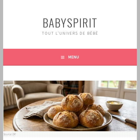
Aller
au
BABYSPIRIT
contenu
principal
TOUT L'UNIVERS DE BÉBÉ
MENU
Source: DR