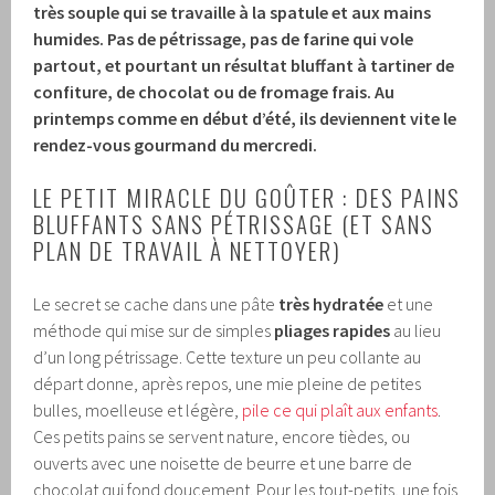
très souple qui se travaille à la spatule et aux mains
humides. Pas de pétrissage, pas de farine qui vole
partout, et pourtant un résultat bluffant à tartiner de
confiture, de chocolat ou de fromage frais. Au
printemps comme en début d’été, ils deviennent vite le
rendez-vous gourmand du mercredi.
LE PETIT MIRACLE DU GOÛTER : DES PAINS
BLUFFANTS SANS PÉTRISSAGE (ET SANS
PLAN DE TRAVAIL À NETTOYER)
Le secret se cache dans une pâte
très hydratée
et une
méthode qui mise sur de simples
pliages rapides
au lieu
d’un long pétrissage. Cette texture un peu collante au
départ donne, après repos, une mie pleine de petites
bulles, moelleuse et légère,
pile ce qui plaît aux enfants
.
Ces petits pains se servent nature, encore tièdes, ou
ouverts avec une noisette de beurre et une barre de
chocolat qui fond doucement. Pour les tout-petits, une fois